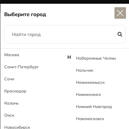
Широкий выбор
керамогранита в наличии
Выберите город
Главная
Каталог
60x120
Москва
Конкрет темный 6048 SHG Concret Dark 6048 SHG
Н
Набережные Челны
Санкт-Петербург
Нальчик
Сочи
Невинномысск
Краснодар
Нижнекамск
Казань
Нижний Новгород
Омск
Новомосковск
Новосибирск