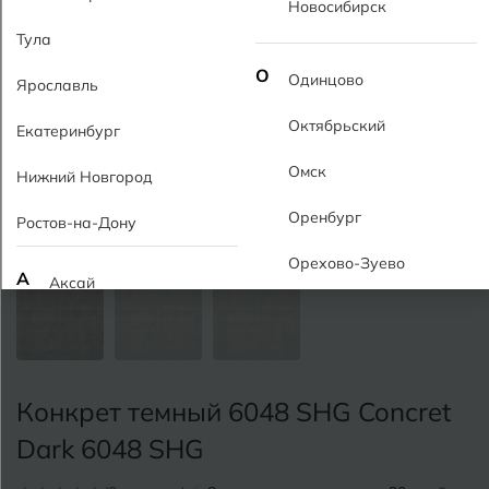
Новосибирск
Тула
О
Одинцово
Ярославль
Октябрьский
Екатеринбург
Омск
Нижний Новгород
Оренбург
Ростов-на-Дону
Орехово-Зуево
А
Аксай
Алушта
П
Пермь
Альметьевск
Подольск
Конкрет темный 6048 SHG Concret
Анапа
Псков
Dark 6048 SHG
Армавир
Пятигорск