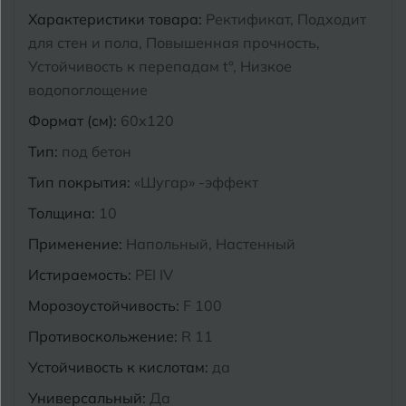
Характеристики товара:
Ректификат, Подходит
Курганинск
для стен и пола, Повышенная прочность,
Ч
Чебоксары
Устойчивость к перепадам t°, Низкое
М
Челябинск
Магнитогорск
водопоглощение
Формат (см):
60x120
Майкоп
Э
Энгельс
Тип:
под бетон
Муром
Тип покрытия:
«Шугар» -эффект
Я
Ярославль
Толщина:
10
Применение:
Напольный, Настенный
Истираемость:
PEI IV
Морозоустойчивость:
F 100
Противоскольжение:
R 11
Устойчивость к кислотам:
да
Универсальный:
Да