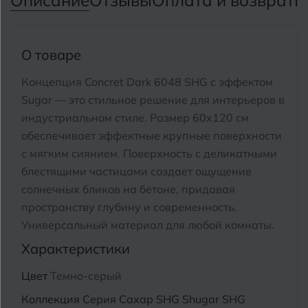
Описание
Отзывы
Оплата и возврат
П
Тимашевск
Екатеринбург
Тобольск
И
Иваново
О товаре
Тольятти
Ижевск
Концепция Concret Dark 6048 SHG с эффектом
Томск
Sugar — это стильное решение для интерьеров в
индустриальном стиле.
Размер 60x120 см
Тула
К
Казань
обеспечивает эффектные крупные поверхности
Тюмень
с мягким сиянием. Поверхность с деликатными
Кемерово
блестящими частицами создает ощущение
Ковров
солнечных бликов на бетоне, придавая
У
Улан-Удэ
пространству глубину и современность.
Кострома
Ульяновск
Универсальный материал для любой комнаты.
Котлас
Характеристики
Уфа
Краснодар
Цвет
Темно-серый
Х
Химки
Курган
Коллекция
Серия Сахар SHG Shugar SHG