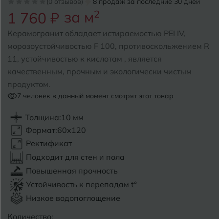
(0 отзывов)
8 продаж за последние 30 дней
за м
2
1 760 ₽
Б
Барнаул
Р
Раменское
Керамогранит обладает истираемостью PEI IV,
Белгород
морозоустойчивостью F 100, противоскольжением R
Ростов-на-Дону
11, устойчивостью к кислотам , является
Белореченск
Рыбинск
качественным, прочным и экологически чистым
продуктом.
Боровичи
Рязань
7
человек в данный момент смотрят этот товар
Брянск
Толщина:
10 мм
С
Салехард
Бугульма
Формат:
60x120
Самара
Ректификат
Бугуруслан
Подходит для стен и пола
Саранск
Повышенная прочность
В
Великий Новгород
Саратов
Устойчивость к перепадам t°
Низкое водопоглощение
Владимир
Севастополь
Количество: