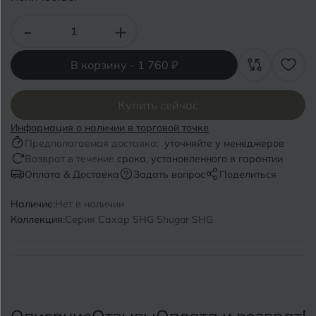
Волгоград
Симферополь
-
+
Волгодонск
Славянск-на-Кубани
Вологда
В корзину -
1 760 ₽
Смоленск
Воронеж
Сосновый Бор
Купить сейчас
Воткинск
Сочи
Информация о наличии в торговой точке
Предполагаемая доставка:
уточняйте у менеджеров
Ставрополь
Возврат в течение
срока, установленного в гарантии
Г
Геленджик
Оплата & Доставка
Задать вопрос
Поделиться
Сыктывкар
Грозный
Наличие:
Нет в наличии
Коллекция:
Серия Сахар SHG Shugar SHG
Т
Таганрог
Д
Дмитровград
Тверь
Е
Темрюк
Евпатория