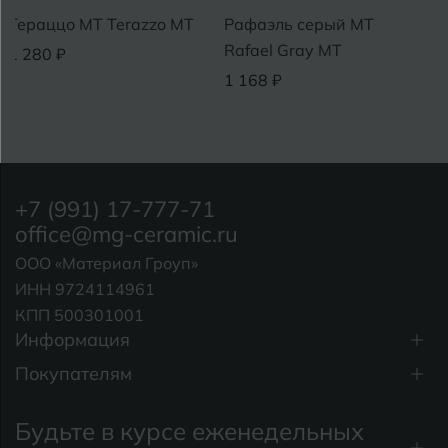
о MT Terazzo MT
Рафаэль серый MT
Манилла
Rafael Gray МТ
Manilla 
₽
1 168 ₽
1 280 ₽
+7 (991) 17-777-71
office@mg-ceramic.ru
ООО «Материал Гроуп»
ИНН 9724114961
КПП 500301001
Информация
Покупателям
Будьте в курсе еженедельных