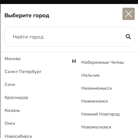
Широкий выбор
керамогранита в наличии
Выберите город
Главная
Каталог
60x60
Про Бетон MT Pro Beton MT
Москва
Н
Набережные Челны
Санкт-Петербург
Нальчик
Сочи
Невинномысск
Краснодар
Нижнекамск
Казань
Нижний Новгород
Омск
Новомосковск
Новосибирск