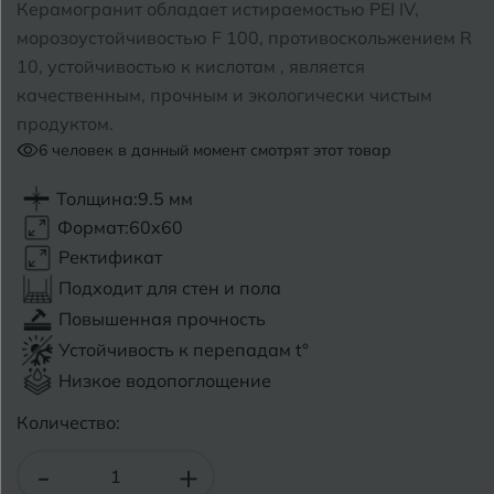
Керамогранит обладает истираемостью PEI IV,
морозоустойчивостью F 100, противоскольжением R
Б
Барнаул
Р
Раменское
10, устойчивостью к кислотам , является
качественным, прочным и экологически чистым
Белгород
Ростов-на-Дону
продуктом.
Белореченск
6
человек в данный момент смотрят этот товар
Рыбинск
Боровичи
Рязань
Толщина:
9.5 мм
Формат:
60x60
Брянск
Ректификат
С
Салехард
Бугульма
Подходит для стен и пола
Самара
Повышенная прочность
Бугуруслан
Устойчивость к перепадам t°
Саранск
Низкое водопоглощение
В
Великий Новгород
Саратов
Количество:
Владимир
Севастополь
-
+