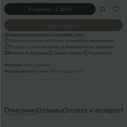
Волгоград
Симферополь
В корзину -
1 280 ₽
Волгодонск
Славянск-на-Кубани
Вологда
Купить сейчас
Смоленск
Информация о наличии в торговой точке
Воронеж
Сосновый Бор
Предполагаемая доставка:
уточняйте у менеджеров
Возврат в течение
срока, установленного в гарантии
Воткинск
Сочи
Оплата & Доставка
Задать вопрос
Поделиться
Ставрополь
Наличие:
Нет в наличии
Г
Геленджик
Коллекция:
Метрополис MT Metropolis MT
Сыктывкар
Грозный
Т
Таганрог
Д
Дмитровград
Тверь
Описание
Отзывы
Оплата и возврат
П
Е
Темрюк
Евпатория