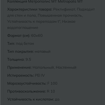
Коллекция
Метрополис MT Metropolis MT
Курганинск
Характеристики товара:
Ректификат, Подходит
Ч
Чебоксары
для стен и пола, Повышенная прочность,
М
Устойчивость к перепадам t°, Низкое
Челябинск
Магнитогорск
водопоглощение
Майкоп
Формат (см):
60x60
Э
Энгельс
Муром
Тип:
под бетон
Тип покрытия:
матовый
Я
Ярославль
Толщина:
9.5
Применение:
Напольный, Настенный
Истираемость:
PEI IV
Морозоустойчивость:
F 100
Противоскольжение:
R 10
Устойчивость к кислотам:
да