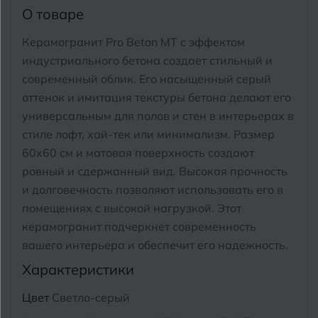
Тимашевск
Екатеринбург
О товаре
Тобольск
Керамогранит Pro Beton MT с эффектом
И
Иваново
индустриального бетона создает стильный и
Тольятти
современный облик. Его насыщенный серый
Ижевск
Томск
оттенок и имитация текстуры бетона делают его
универсальным для полов и стен в интерьерах в
Тула
К
Казань
стиле лофт, хай-тек или минимализм.
Размер
60x60 см и матовая поверхность создают
Тюмень
Кемерово
ровный и сдержанный вид. Высокая прочность
Ковров
и долговечность позволяют использовать его в
У
Улан-Удэ
помещениях с высокой нагрузкой.
Этот
Кострома
керамогранит подчеркнет современность
Ульяновск
вашего интерьера и обеспечит его надежность.
Котлас
Уфа
Характеристики
Краснодар
Цвет
Светло-серый
Х
Химки
Курган