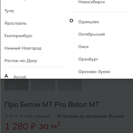
Новосибирск
Тула
О
Одинцово
Ярославль
Октябрьский
Екатеринбург
Омск
Нижний Новгород
Оренбург
Ростов-на-Дону
Орехово-Зуево
А
Аксай
Алушта
П
Пермь
Альметьевск
Про Бетон MT Pro Beton MT
Подольск
Анапа
(0 отзывов)
15 продаж за последние 30 дней
Псков
за м
2
1 280 ₽
Армавир
Пятигорск