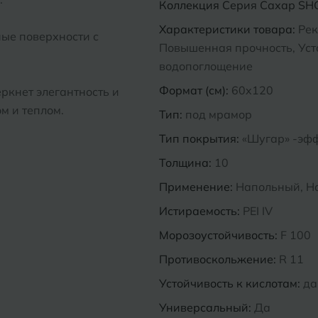
Коллекция
Серия Сахар SH
Характеристики товара:
Рек
ные поверхности с
Повышенная прочность, Усто
водопоглощение
Формат (см):
60x120
ркнет элегантность и
м и теплом.
Тип:
под мрамор
Тип покрытия:
«Шугар» -эф
Толщина:
10
Применение:
Напольный, Н
Истираемость:
PEI IV
Морозоустойчивость:
F 100
Противоскольжение:
R 11
Устойчивость к кислотам:
да
Универсальный:
Да