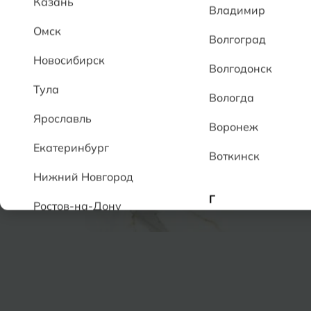
Казань
Владимир
Омск
Волгоград
Новосибирск
Волгодонск
Тула
Вологда
Ярославль
Воронеж
Екатеринбург
Воткинск
Нижний Новгород
Г
Ростов-на-Дону
Геленджик
А
Грозный
Аксай
Алушта
Д