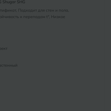
G Shugar SHG
тификат, Подходит для стен и пола,
йчивость к перепадам t°, Низкое
фект
астенный