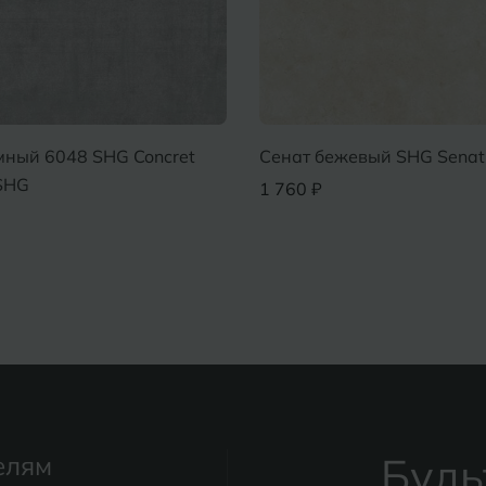
мный 6048 SHG Concret
Сенат бежевый SHG Senat
SHG
1 760 ₽
Будь
елям