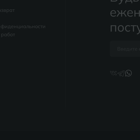
ежен
озврат
пост
нфиденциальности
 работ