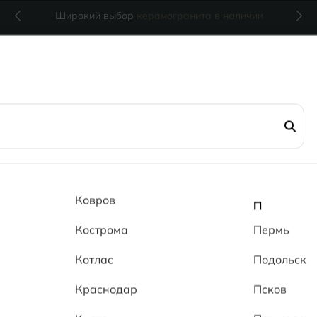
Широкий выбор
керамогранита в наличии
SHG
Марми зо
Ковров
П
Кострома
Gold SHG
Пермь
Котлас
Подольск
(0 отзывов)
13
Краснодар
Псков
за м
2
1 760 ₽