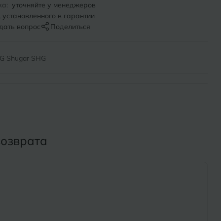
Х
ка:
уточняйте у менеджеров
, установленного в гарантии
ль
Химки
дать вопрос
Поделиться
оль
Ч
G Shugar SHG
на-Кубани
Чебоксары
Челябинск
Бор
Э
Энгельс
возврата
ь
Я
Ярославль