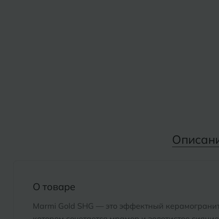
Дмитровград
Альметьевск
Анапа
Е
Армавир
Евпатория
Екатеринбург
Б
Барнаул
И
Белгород
Иваново
Белореченск
Описан
Ижевск
Боровичи
К
Брянск
О товаре
Казань
Marmi Gold SHG — это эффектный керамогранит 
Кемерово
котором сочетается мрамор и золотистое сияние