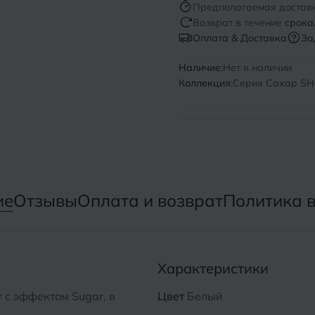
Предполагаемая достав
Возврат в течение
срока
Нижний Новгород
Севастопо
Оплата & Доставка
За
Новомосковск
Симфероп
Наличие:
Нет в наличии
Коллекция:
Серия Сахар SH
Новосибирск
Славянск-
Смоленск
О
Сосновый 
Одинцово
Сочи
Октябрьский
ие
Отзывы
Оплата и возврат
Политика 
Ставропол
Омск
Сыктывкар
Оренбург
Характеристики
Орехово-Зуево
с эффектом Sugar, в
Цвет
Белый
.