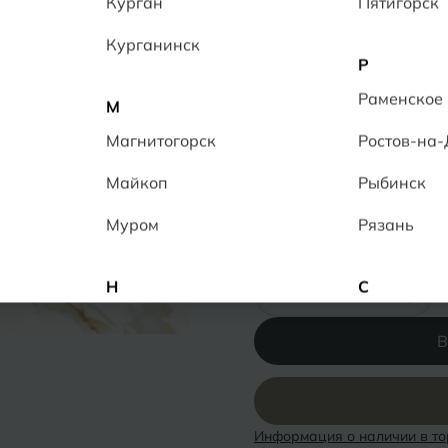
Курган
Пятигорск
Керамогранит обладает 
противоскольжением R 11
Курганинск
качественным, прочным 
Р
8
человек в данный момен
Раменское
М
Толщина:
10 мм
Магнитогорск
Ростов-на
Ректификат
Повышенная прочн
Майкоп
Рыбинск
Низкое водопогло
Муром
Рязань
Количество:
-
+
Н
С
Набережные Челны
Салехард
В
Нальчик
Самара
Невинномысск
Саранск
Информация о наличии в то
Нижнекамск
Саратов