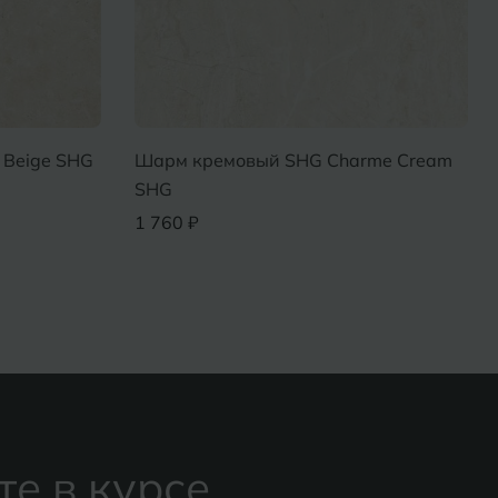
 Beige SHG
Шарм кремовый SHG Charme Cream
SHG
1 760 ₽
те в курсе