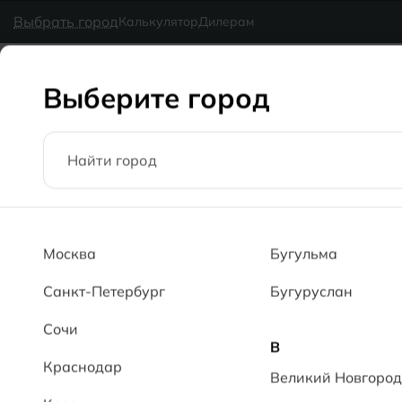
в наличии
MG Ceramic
- делаем красиво надолго
Выбрать город
Калькулятор
Дилерам
Коллекции
Каталог
Блог
Доставка
Оплата
Галерея
Выберите город
Главная
Каталог
60x120
Марми золотой SHG Marmi Gold 
Москва
Бугульма
Санкт-Петербург
Бугуруслан
Сочи
В
Краснодар
Великий Новгород