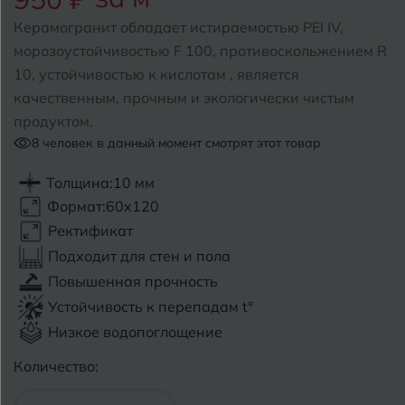
Керамогранит обладает истираемостью PEI IV,
Б
Барнаул
Р
Раменское
морозоустойчивостью F 100, противоскольжением R
10, устойчивостью к кислотам , является
Белгород
Ростов-на-Дону
качественным, прочным и экологически чистым
Белореченск
продуктом.
Рыбинск
8
человек в данный момент смотрят этот товар
Боровичи
Рязань
Толщина:
10 мм
Брянск
Формат:
60x120
С
Салехард
Ректификат
Бугульма
Подходит для стен и пола
Самара
Бугуруслан
Повышенная прочность
Саранск
Устойчивость к перепадам t°
В
Великий Новгород
Низкое водопоглощение
Саратов
Количество:
Владимир
Севастополь