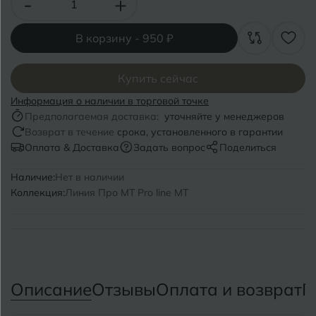
-
+
Волгоград
Симферополь
Волгодонск
Славянск-на-Кубани
В корзину -
950 ₽
Вологда
Смоленск
Купить сейчас
Воронеж
Сосновый Бор
Информация о наличии в торговой точке
Предполагаемая доставка:
уточняйте у менеджеров
Воткинск
Сочи
Возврат в течение
срока, установленного в гарантии
Оплата & Доставка
Задать вопрос
Поделиться
Ставрополь
Г
Геленджик
Наличие:
Нет в наличии
Сыктывкар
Коллекция:
Линия Про MT Pro line MT
Грозный
Т
Таганрог
Д
Дмитровград
Тверь
Описание
Отзывы
Оплата и возврат
П
Е
Темрюк
Евпатория