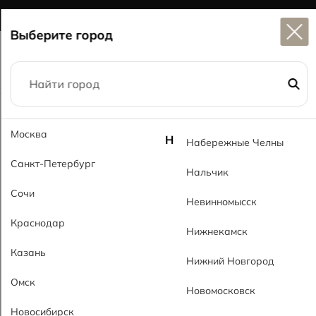
Широкий выбор
керамогранита в наличии
Выберите город
Главная
Каталог
60x120
Нева серый MT Neva Gray MT
Москва
Н
Набережные Челны
Санкт-Петербург
Нальчик
Сочи
Невинномысск
Краснодар
Нижнекамск
Казань
Нижний Новгород
Омск
Новомосковск
Новосибирск