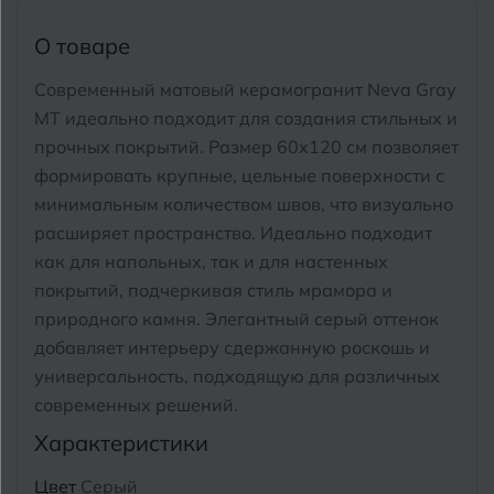
Тимашевск
Екатеринбург
О товаре
Тобольск
И
Иваново
Современный матовый керамогранит Neva Gray
Тольятти
MT идеально подходит для создания стильных и
Ижевск
Томск
прочных покрытий.
Размер 60x120 см позволяет
формировать крупные, цельные поверхности с
Тула
К
Казань
минимальным количеством швов, что визуально
расширяет пространство. Идеально подходит
Тюмень
Кемерово
как для напольных, так и для настенных
покрытий, подчеркивая стиль мрамора и
Ковров
У
Улан-Удэ
природного камня.
Элегантный серый оттенок
Кострома
добавляет интерьеру сдержанную роскошь и
Ульяновск
универсальность, подходящую для различных
Котлас
Уфа
современных решений.
Краснодар
Характеристики
Х
Химки
Курган
Цвет
Серый