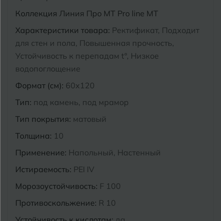
Коллекция
Линия Про MT Pro line MT
Курганинск
Ч
Чебоксары
Характеристики товара:
Ректификат, Подходит
для стен и пола, Повышенная прочность,
М
Челябинск
Магнитогорск
Устойчивость к перепадам t°, Низкое
Майкоп
водопоглощение
Э
Энгельс
Формат (см):
60x120
Муром
Тип:
под камень, под мрамор
Я
Ярославль
Тип покрытия:
матовый
Толщина:
10
Применение:
Напольный, Настенный
Истираемость:
PEI IV
Морозоустойчивость:
F 100
Противоскольжение:
R 10
Устойчивость к кислотам:
да