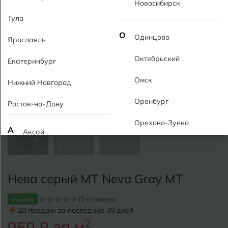
Новосибирск
Тула
О
Одинцово
Ярославль
Октябрьский
Екатеринбург
Омск
Нижний Новгород
Оренбург
Ростов-на-Дону
Орехово-Зуево
А
Аксай
Алушта
П
Пермь
Альметьевск
Нева серый MT Neva Gray MT
Подольск
Анапа
Акция
(0 отзывов)
Псков
20 продаж за последние 30 дней
Армавир
Пятигорск
за м
2
950 ₽