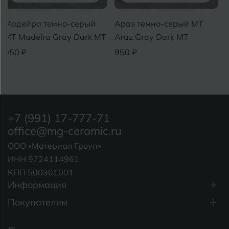
Мадейра темно-серый
Араз темно-серый MT
MT Madeira Gray Dark MT
Araz Gray Dark MT
950 ₽
950 ₽
+7 (991) 17-777-71
office@mg-ceramic.ru
ООО «Материал Гроуп»
ИНН 9724114961
КПП 500301001
Информация
Покупателям