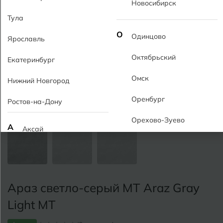
Новосибирск
Тула
О
Одинцово
Ярославль
Октябрьский
Екатеринбург
Омск
Нижний Новгород
Оренбург
Ростов-на-Дону
Орехово-Зуево
А
Аксай
Алушта
П
Пермь
Альметьевск
Подольск
Араз светло-серый MT Araz Gray
Анапа
Псков
Light MT
Армавир
Пятигорск