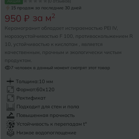
Акция
(0 отзывов)
15 продаж за последние 30 дней
Б
Барнаул
за м
2
Р
950 ₽
Раменское
Белгород
Керамогранит обладает истираемостью PEI IV,
Ростов-на-Дону
морозоустойчивостью F 100, противоскольжением R
Белореченск
Рыбинск
10, устойчивостью к кислотам , является
качественным, прочным и экологически чистым
Боровичи
Рязань
продуктом.
Брянск
7
человек в данный момент смотрят этот товар
С
Салехард
Бугульма
Толщина:
10 мм
Формат:
60x120
Самара
Бугуруслан
Ректификат
Саранск
Подходит для стен и пола
В
Великий Новгород
Повышенная прочность
Саратов
Устойчивость к перепадам t°
Владимир
Севастополь
Низкое водопоглощение