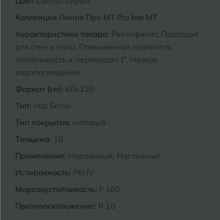
Цвет
Светло-серый
Курганинск
Коллекция
Линия Про MT Pro line MT
Ч
Чебоксары
Характеристики товара:
Ректификат, Подходит
М
Челябинск
для стен и пола, Повышенная прочность,
Магнитогорск
Устойчивость к перепадам t°, Низкое
Майкоп
водопоглощение
Э
Энгельс
Муром
Формат (см):
60x120
Тип:
под бетон
Я
Ярославль
Тип покрытия:
матовый
Толщина:
10
Применение:
Напольный, Настенный
Истираемость:
PEI IV
Морозоустойчивость:
F 100
Противоскольжение:
R 10