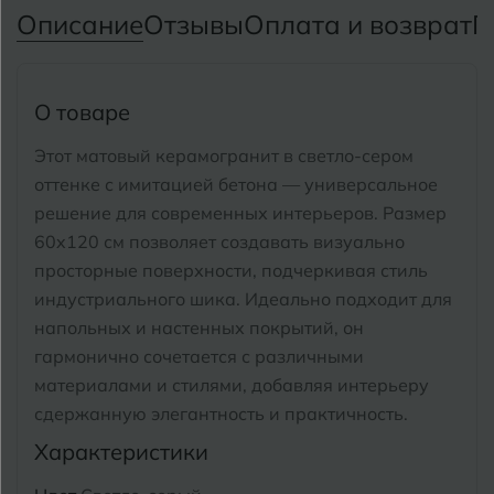
Тимашевск
Екатеринбург
Описание
Отзывы
Оплата и возврат
П
Тобольск
И
Иваново
Тольятти
О товаре
Ижевск
Томск
Этот матовый керамогранит в светло-сером
оттенке с имитацией бетона — универсальное
Тула
К
Казань
решение для современных интерьеров.
Размер
Тюмень
60x120 см позволяет создавать визуально
Кемерово
просторные поверхности, подчеркивая стиль
Ковров
индустриального шика.
Идеально подходит для
У
Улан-Удэ
напольных и настенных покрытий, он
Кострома
гармонично сочетается с различными
Ульяновск
материалами и стилями, добавляя интерьеру
Котлас
Уфа
сдержанную элегантность и практичность.
Краснодар
Характеристики
Х
Химки
Курган