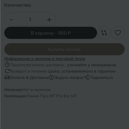
Волгоград
Симферополь
Количество:
Волгодонск
Славянск-на-Кубани
-
+
Вологда
Смоленск
В корзину -
950 ₽
Воронеж
Сосновый Бор
Воткинск
Купить сейчас
Сочи
Информация о наличии в торговой точке
Ставрополь
Предполагаемая доставка:
уточняйте у менеджеров
Г
Геленджик
Возврат в течение
срока, установленного в гарантии
Сыктывкар
Оплата & Доставка
Задать вопрос
Поделиться
Грозный
Наличие:
Нет в наличии
Т
Таганрог
Коллекция:
Линия Про MT Pro line MT
Д
Дмитровград
Тверь
Е
Темрюк
Евпатория