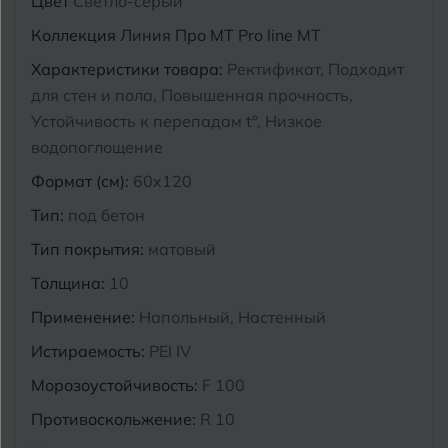
Цвет
Светло-серый
Курганинск
Коллекция
Линия Про MT Pro line MT
Ч
Чебоксары
Характеристики товара:
Ректификат, Подходит
М
Челябинск
для стен и пола, Повышенная прочность,
Магнитогорск
Устойчивость к перепадам t°, Низкое
Майкоп
водопоглощение
Э
Энгельс
Муром
Формат (см):
60x120
Тип:
под бетон
Я
Ярославль
Тип покрытия:
матовый
Толщина:
10
Применение:
Напольный, Настенный
Истираемость:
PEI IV
Морозоустойчивость:
F 100
Противоскольжение:
R 10