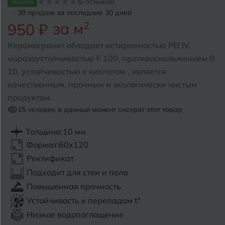
Акция
(0 отзывов)
39 продаж за последние 30 дней
Б
Барнаул
за м
2
Р
950 ₽
Раменское
Белгород
Керамогранит обладает истираемостью PEI IV,
Ростов-на-Дону
морозоустойчивостью F 100, противоскольжением R
Белореченск
Рыбинск
10, устойчивостью к кислотам , является
качественным, прочным и экологически чистым
Боровичи
Рязань
продуктом.
Брянск
15
человек в данный момент смотрят этот товар
С
Салехард
Бугульма
Толщина:
10 мм
Формат:
60x120
Самара
Бугуруслан
Ректификат
Саранск
Подходит для стен и пола
В
Великий Новгород
Повышенная прочность
Саратов
Устойчивость к перепадам t°
Владимир
Севастополь
Низкое водопоглощение