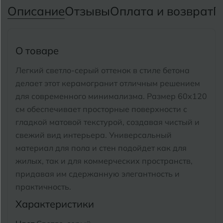
Тимашевск
Екатеринбург
Описание
Отзывы
Оплата и возврат
П
Тобольск
И
Иваново
Тольятти
О товаре
Ижевск
Томск
Легкий светло-серый оттенок в стиле бетона
делает этот керамогранит отличным решением
Тула
К
Казань
для современного минимализма.
Размер 60x120
Тюмень
см обеспечивает просторные поверхности с
Кемерово
гладкой матовой текстурой, создавая чистый и
Ковров
свежий вид интерьера.
Универсальный
У
Улан-Удэ
материал для пола и стен подойдет как для
Кострома
жилых, так и для коммерческих пространств,
Ульяновск
придавая им сдержанную элегантность и
Котлас
Уфа
практичность.
Краснодар
Характеристики
Х
Химки
Курган