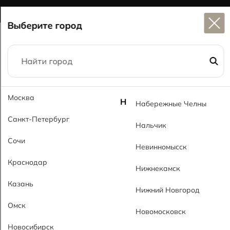
Широкий выбор
керамогранита в наличии
Выберите город
Главная
Каталог
60x120
Москва
Дунай светло-серый MT Dunay Gray Light MT
Н
Набережные Челны
Санкт-Петербург
Нальчик
Сочи
Невинномысск
Краснодар
Нижнекамск
Казань
Нижний Новгород
Омск
Новомосковск
Новосибирск