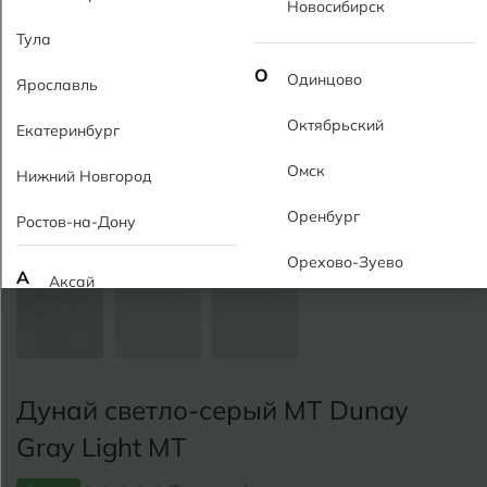
Новосибирск
Тула
О
Одинцово
Ярославль
Октябрьский
Екатеринбург
Омск
Нижний Новгород
Оренбург
Ростов-на-Дону
Орехово-Зуево
А
Аксай
Алушта
П
Пермь
Альметьевск
Подольск
Дунай светло-серый MT Dunay
Анапа
Псков
Gray Light MT
Армавир
Пятигорск