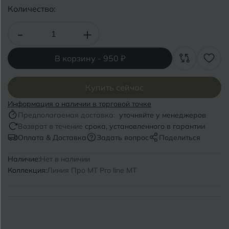
Волгоград
Симферополь
Количество:
Волгодонск
Славянск-на-Кубани
-
+
Вологда
Смоленск
В корзину -
950 ₽
Воронеж
Сосновый Бор
Воткинск
Купить сейчас
Сочи
Информация о наличии в торговой точке
Ставрополь
Предполагаемая доставка:
уточняйте у менеджеров
Г
Геленджик
Возврат в течение
срока, установленного в гарантии
Сыктывкар
Оплата & Доставка
Задать вопрос
Поделиться
Грозный
Наличие:
Нет в наличии
Т
Таганрог
Коллекция:
Линия Про MT Pro line MT
Д
Дмитровград
Тверь
Е
Темрюк
Евпатория