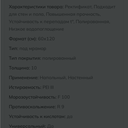
Характеристики товара:
Ректификат, Подходит
Курганинск
Ч
для стен и пола, Повышенная прочность,
Чебоксары
Устойчивость к перепадам t°, Полированная,
М
Челябинск
Магнитогорск
Низкое водопоглощение
Формат (см):
60x120
Майкоп
Э
Энгельс
Тип:
под мрамор
Муром
Тип покрытия:
полированный
Я
Ярославль
Толщина:
10
Применение:
Напольный, Настенный
Истираемость:
PEI III
Морозоустойчивость:
F 100
Противоскольжение:
R 9
Устойчивость к кислотам:
да
Универсальный:
Да