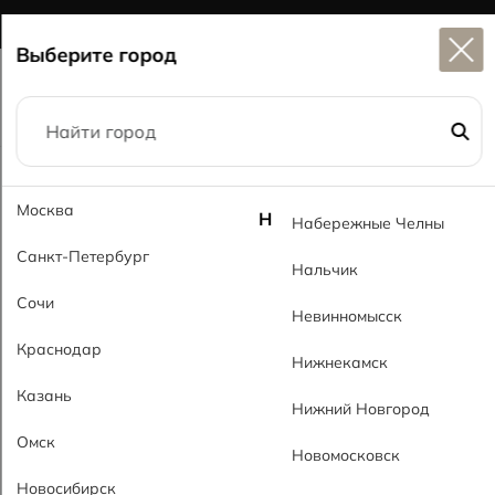
Широкий выбор
керамогранита в наличии
Выберите город
Главная
Каталог
60x120
Москва
Апачи светло-серый PL Apachi Gray Light PL
Н
Набережные Челны
Санкт-Петербург
Нальчик
Сочи
Невинномысск
Краснодар
Нижнекамск
Казань
Нижний Новгород
Омск
Новомосковск
Новосибирск