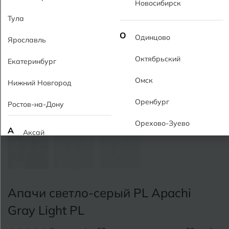
Новосибирск
Тула
О
Одинцово
Ярославль
Октябрьский
Екатеринбург
Омск
Нижний Новгород
Оренбург
Ростов-на-Дону
Орехово-Зуево
А
Аксай
Алушта
П
Пермь
Альметьевск
Подольск
Апачи светло-серый PL Apachi
Анапа
Псков
Gray Light PL
Армавир
Пятигорск