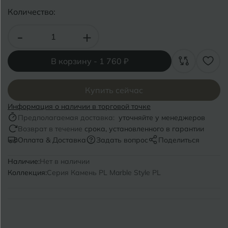
Волгоград
Симферополь
Количество:
Волгодонск
Славянск-на-Кубани
-
+
Вологда
Смоленск
В корзину -
1 760 ₽
Воронеж
Сосновый Бор
Воткинск
Сочи
Купить сейчас
Информация о наличии в торговой точке
Ставрополь
Г
Предполагаемая доставка:
уточняйте у менеджеров
Геленджик
Возврат в течение
срока, установленного в гарантии
Сыктывкар
Оплата & Доставка
Задать вопрос
Поделиться
Грозный
Наличие:
Нет в наличии
Т
Таганрог
Коллекция:
Серия Камень PL Marble Style PL
Д
Дмитровград
Тверь
Е
Темрюк
Евпатория