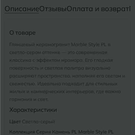
Тимашевск
Екатеринбург
Описание
Отзывы
Оплата и возврат
П
Тобольск
И
Иваново
Тольятти
О товаре
Ижевск
Томск
Глянцевый керамогранит Marble Style PL в
светло-сером оттенке — это современная
Тула
К
Казань
классика с эффектом мрамора.
Его гладкая
Тюмень
Кемерово
поверхность и светлая палитра визуально
расширяют пространство, наполняя его светом и
Ковров
свежестью.
Идеально подходит для стильных
У
Улан-Удэ
жилых и коммерческих интерьеров, где важна
Кострома
Ульяновск
гармония и свет.
Котлас
Характеристики
Уфа
Краснодар
Цвет
Светло-серый
Х
Химки
Курган
Коллекция
Серия Камень PL Marble Style PL