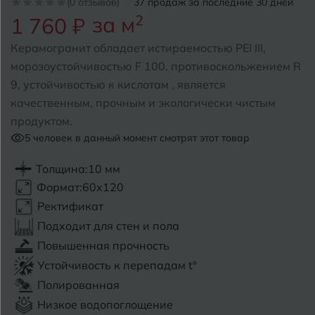
(0 отзывов)
37 продаж за последние 30 дней
за м
2
1 760 ₽
Б
Барнаул
Р
Раменское
Керамогранит обладает истираемостью PEI III,
Белгород
морозоустойчивостью F 100, противоскольжением R
Ростов-на-Дону
9, устойчивостью к кислотам , является
Белореченск
Рыбинск
качественным, прочным и экологически чистым
продуктом.
Боровичи
Рязань
5
человек в данный момент смотрят этот товар
Брянск
Толщина:
10 мм
С
Салехард
Бугульма
Формат:
60x120
Самара
Ректификат
Бугуруслан
Подходит для стен и пола
Саранск
Повышенная прочность
В
Великий Новгород
Саратов
Устойчивость к перепадам t°
Полированная
Владимир
Севастополь
Низкое водопоглощение