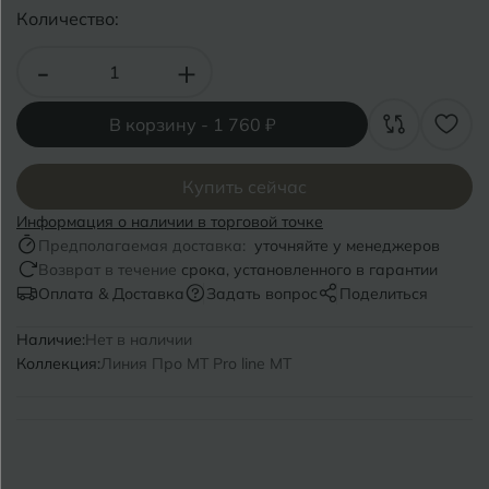
Волгоград
Симферополь
Количество:
Волгодонск
Славянск-на-Кубани
-
+
Вологда
Смоленск
В корзину -
1 760 ₽
Воронеж
Сосновый Бор
Воткинск
Купить сейчас
Сочи
Информация о наличии в торговой точке
Ставрополь
Предполагаемая доставка:
уточняйте у менеджеров
Г
Геленджик
Возврат в течение
срока, установленного в гарантии
Сыктывкар
Оплата & Доставка
Задать вопрос
Поделиться
Грозный
Наличие:
Нет в наличии
Т
Таганрог
Коллекция:
Линия Про MT Pro line MT
Д
Дмитровград
Тверь
Е
Темрюк
Евпатория