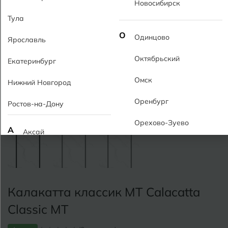
Новосибирск
Тула
О
Одинцово
Ярославль
Октябрьский
Екатеринбург
Омск
Нижний Новгород
Оренбург
Ростов-на-Дону
Орехово-Зуево
А
Аксай
Алушта
П
Пермь
Альметьевск
Подольск
Калакатта классик MT Calacatta
Анапа
Псков
Classic MT
Армавир
Пятигорск