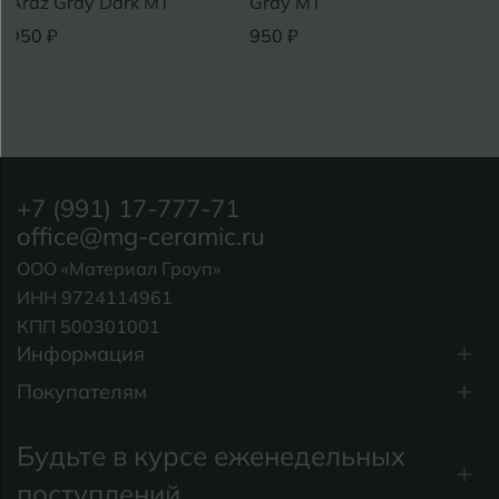
Araz Gray Dark MT
Gray MT
950 ₽
950 ₽
+7 (991) 17-777-71
office@mg-ceramic.ru
ООО «Материал Гроуп»
ИНН 9724114961
КПП 500301001
Информация
Покупателям
Будьте в курсе еженедельных
поступлений