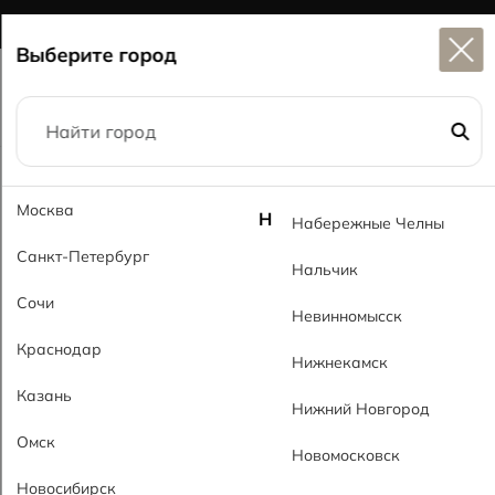
Широкий выбор
керамогранита в наличии
Выберите город
Главная
Каталог
60x120
Москва
Калакатта классик MT Calacatta Classic MT
Н
Набережные Челны
Санкт-Петербург
Нальчик
Сочи
Невинномысск
Краснодар
Нижнекамск
Казань
Нижний Новгород
Омск
Новомосковск
Новосибирск