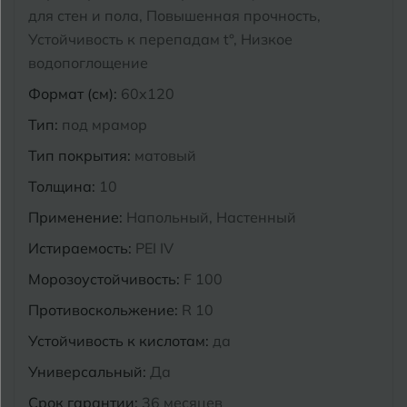
для стен и пола, Повышенная прочность,
Курганинск
Устойчивость к перепадам t°, Низкое
Ч
Чебоксары
водопоглощение
М
Челябинск
Магнитогорск
Формат (см):
60x120
Тип:
под мрамор
Майкоп
Э
Энгельс
Тип покрытия:
матовый
Муром
Толщина:
10
Я
Ярославль
Применение:
Напольный, Настенный
Истираемость:
PEI IV
Морозоустойчивость:
F 100
Противоскольжение:
R 10
Устойчивость к кислотам:
да
Универсальный:
Да
Срок гарантии:
36 месяцев