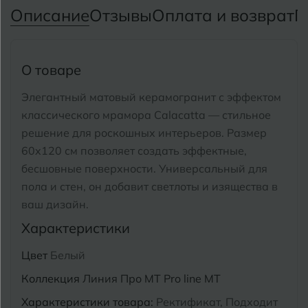
Тимашевск
Екатеринбург
Описание
Отзывы
Оплата и возврат
П
Тобольск
И
Иваново
Тольятти
О товаре
Ижевск
Томск
Элегантный матовый керамогранит с эффектом
классического мрамора Calacatta — стильное
Тула
К
Казань
решение для роскошных интерьеров.
Размер
Тюмень
60x120 см позволяет создать эффектные,
Кемерово
бесшовные поверхности.
Универсальный для
Ковров
пола и стен, он добавит светлоты и изящества в
У
Улан-Удэ
ваш дизайн.
Кострома
Ульяновск
Характеристики
Котлас
Уфа
Цвет
Белый
Краснодар
Коллекция
Линия Про MT Pro line MT
Х
Химки
Курган
Характеристики товара:
Ректификат, Подходит