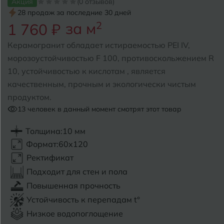
Акция
(0 отзывов)
28 продаж за последние 30 дней
Б
Барнаул
за м
2
Р
1 760 ₽
Раменское
Белгород
Керамогранит обладает истираемостью PEI IV,
Ростов-на-Дону
морозоустойчивостью F 100, противоскольжением R
Белореченск
Рыбинск
10, устойчивостью к кислотам , является
качественным, прочным и экологически чистым
Боровичи
Рязань
продуктом.
Брянск
13
человек в данный момент смотрят этот товар
С
Салехард
Бугульма
Толщина:
10 мм
Формат:
60x120
Самара
Бугуруслан
Ректификат
Саранск
Подходит для стен и пола
В
Великий Новгород
Повышенная прочность
Саратов
Устойчивость к перепадам t°
Владимир
Севастополь
Низкое водопоглощение