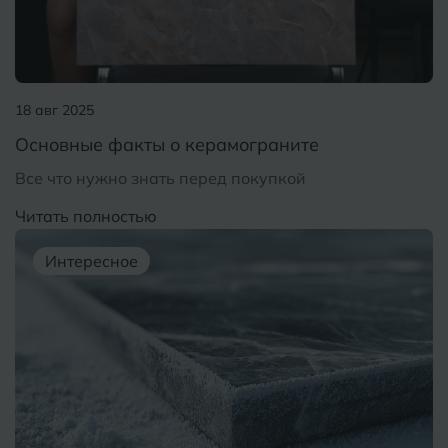
Волгодонск
Славянск-на-Кубани
Вологда
Смоленск
18 авг 2025
Воронеж
Сосновый Бор
Основные факты о керамограните
Воткинск
Сочи
Все что нужно знать перед покупкой
Ставрополь
Читать полностью
Г
Геленджик
Сыктывкар
Интересное
Грозный
Т
Таганрог
Д
Дмитровград
Тверь
Е
Темрюк
Евпатория
Тимашевск
Екатеринбург