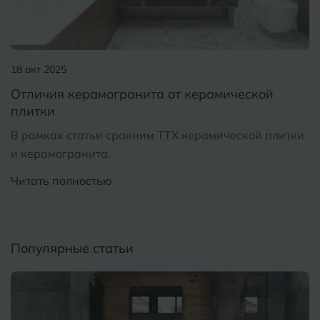
Курганинск
Ч
Чебоксары
М
Челябинск
Магнитогорск
18 окт 2025
Майкоп
Отличия керамогранита от керамической
Э
Энгельс
плитки
Муром
В рамках статьи сравним ТТХ керамической плитки
Я
и керамогранита.
Ярославль
Читать полностью
Популярные статьи