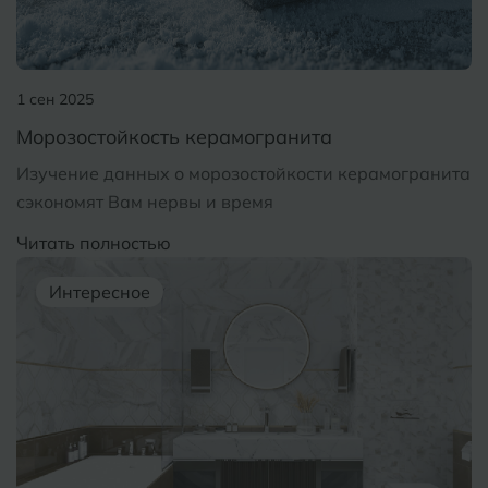
Тобольск
И
Иваново
Тольятти
1 сен 2025
Ижевск
Томск
Морозостойкость керамогранита
Изучение данных о морозостойкости керамогранита
Тула
К
Казань
сэкономят Вам нервы и время
Тюмень
Кемерово
Читать полностью
Ковров
У
Интересное
Улан-Удэ
Кострома
Ульяновск
Котлас
Уфа
Краснодар
Х
Химки
Курган