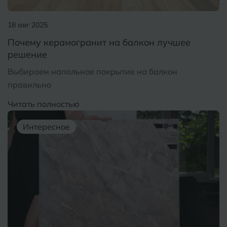
Б
Барнаул
Р
Раменское
18 авг 2025
Белгород
Почему керамогранит на балкон лучшее
Ростов-на-Дону
решение
Белореченск
Рыбинск
Выбираем напольное покрытие на балкон
Боровичи
Рязань
правильно
Брянск
Читать полностью
С
Салехард
Бугульма
Интересное
Самара
Бугуруслан
Саранск
В
Великий Новгород
Саратов
Владимир
Севастополь
Волгоград
Симферополь