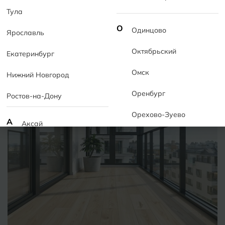
Тула
Иранская белая глина - эталон качества
О
Одинцово
Ярославль
Объясняем, почему именно каолин из Ирана
Октябрьский
считается глиной высшего сорта
Екатеринбург
Читать полностью
Омск
Нижний Новгород
Оренбург
Интересное
Ростов-на-Дону
Орехово-Зуево
А
Аксай
Алушта
П
Пермь
Альметьевск
Подольск
Анапа
Псков
Армавир
Пятигорск