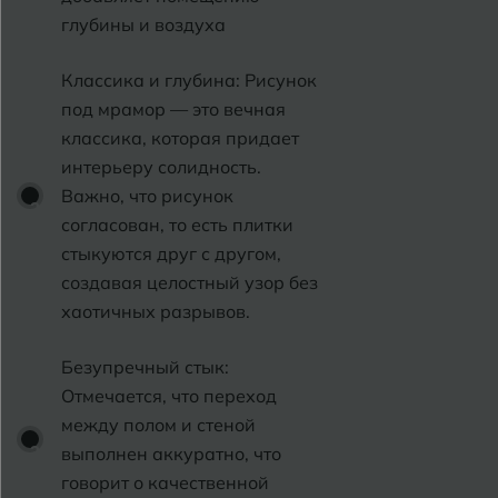
Краснодар
глубины и воздуха
Х
Химки
Курган
Классика и глубина: Рисунок
Курганинск
под мрамор — это вечная
Ч
Чебоксары
классика, которая придает
М
интерьеру солидность.
Челябинск
Магнитогорск
Важно, что рисунок
Майкоп
согласован, то есть плитки
Э
Энгельс
стыкуются друг с другом,
Муром
создавая целостный узор без
хаотичных разрывов.
Я
Ярославль
Безупречный стык:
Отмечается, что переход
между полом и стеной
выполнен аккуратно, что
говорит о качественной