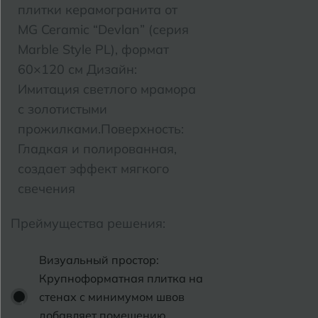
плитки керамогранита от
Е
Темрюк
Евпатория
MG Ceramic “Devlan” (серия
Тимашевск
Екатеринбург
Marble Style PL), формат
60×120 см
Дизайн:
Тобольск
Имитация cветлого мрамора
И
Иваново
Тольятти
с золотистыми
Ижевск
прожилками.
Поверхность:
Томск
Гладкая и полированная,
Тула
создает эффект мягкого
К
Казань
свечения
Тюмень
Кемерово
Преймущества решения:
Ковров
У
Улан-Удэ
Визуальный простор:
Кострома
Ульяновск
Крупноформатная плитка на
Котлас
стенах с минимумом швов
Уфа
добавляет помещению