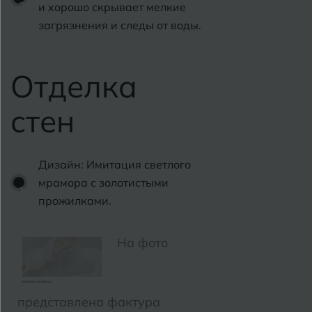
и хорошо скрывает мелкие
Владимир
Севастополь
загрязнения и следы от воды.
Волгоград
Симферополь
Волгодонск
Отделка
Славянск-на-К
Вологда
Смоленск
стен
Воронеж
Сосновый Бор
Воткинск
Сочи
Дизайн: Имитация светлого
мрамора с золотистыми
Ставрополь
прожилками.
Г
Геленджик
Сыктывкар
Грозный
На фото
Т
Таганрог
Д
Дмитровград
Тверь
представлена фактура