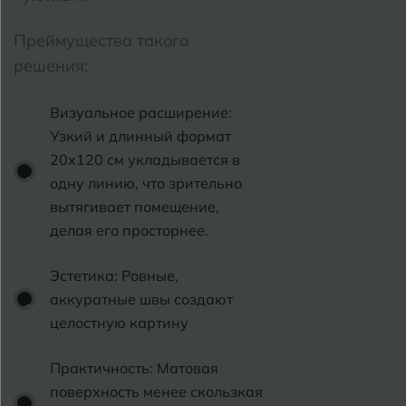
Псков
Армавир
Преймущества такого
Пятигорск
решения:
Б
Барнаул
Р
Раменское
Визуальное расширение:
Белгород
Узкий и длинный формат
Ростов-на-Дону
20х120 см укладывается в
Белореченск
Рыбинск
одну линию, что зрительно
вытягивает помещение,
Боровичи
Рязань
делая его просторнее.
Брянск
С
Эстетика: Ровные,
Салехард
Бугульма
аккуратные швы создают
Самара
целостную картину
Бугуруслан
Саранск
Практичность: Матовая
В
Великий Новгород
Саратов
поверхность менее скользкая