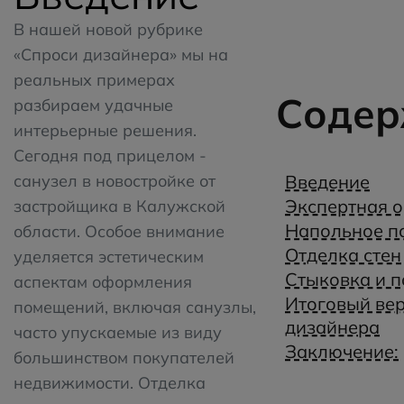
В нашей новой рубрике
«Спроси дизайнера» мы на
реальных примерах
Содер
разбираем удачные
интерьерные решения.
Сегодня под прицелом -
санузел в новостройке от
Введение
Экспертная 
застройщика в Калужской
Напольное п
области. Особое внимание
Отделка стен
уделяется эстетическим
Стыковка и 
аспектам оформления
Итоговый ве
помещений, включая санузлы,
дизайнера
часто упускаемые из виду
Заключение:
большинством покупателей
недвижимости. Отделка