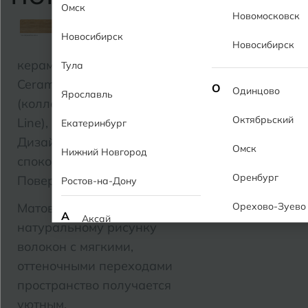
Омск
Новомосковск
Фактура
Новосибирск
плитки
Новосибирск
керамогранита от MG
Тула
Ceramic “Sofia Cream”
О
Одинцово
Ярославль
(коллекция из серии Wood
Октябрьский
Line), формат 20×120 см
Екатеринбург
Дизайн:
Имитация
Омск
Нижний Новгород
спокойного оттенка дуба.
Оренбург
Поверхность:
Ростов-на-Дону
Орехово-Зуево
Матовая. Благодаря
А
Аксай
натуральному рисунку
волокон с мягкими,
Алушта
П
Пермь
оттеночными переходами
Альметьевск
Подольск
пространство получается
уютным.
Анапа