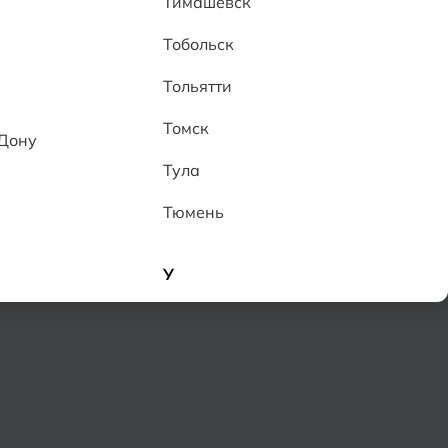
Тимашевск
Тобольск
Тольятти
Томск
-Дону
а
Тула
Тюмень
У
Улан-Удэ
Ульяновск
Уфа