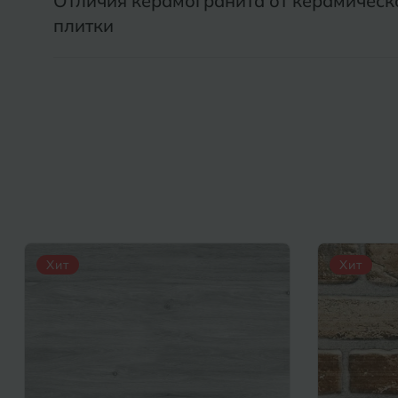
Отличия керамогранита от керамическ
плитки
Хит
Хит