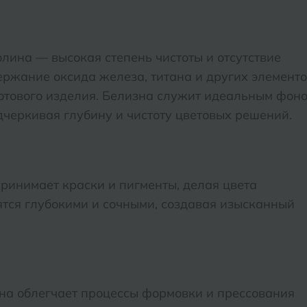
Нижний Новгород
Севастопо
лина — высокая степень чистоты и отсутствие
Новомосковск
Симфероп
ржание оксида железа, титана и других элемент
Новосибирск
Славянск-
 готового изделия. Белизна служит идеальным фон
черкивая глубину и чистоту цветовых решений.
Смоленск
О
Сосновый 
Одинцово
Сочи
Октябрьский
ринимает краски и пигменты, делая цвета
Ставропол
ятся глубокими и сочными, создавая изысканный
Омск
Сыктывкар
Оренбург
Орехово-Зуево
на облегчает процессы формовки и прессования