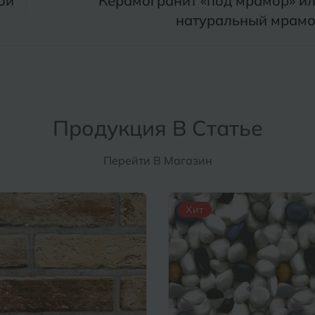
ой
Керамогранит «под мрамор» и
натуральный мрам
Продукция В Статье
Перейти В Магазин
Хит