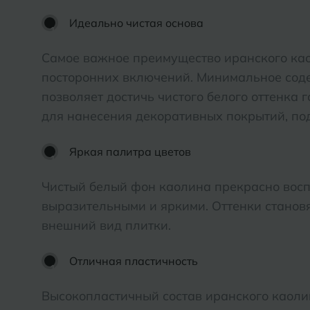
Дмитровград
Альметьевск
Идеально чистая основа
Анапа
Е
Самое важное преимущество иранского као
Армавир
Евпатория
посторонних включений. Минимальное соде
позволяет достичь чистого белого оттенка
Екатеринбург
Б
для нанесения декоративных покрытий, под
Барнаул
И
Яркая палитра цветов
Белгород
Иваново
Чистый белый фон каолина прекрасно восп
Белореченск
Ижевск
выразительными и яркими. Оттенки станов
Боровичи
внешний вид плитки.
К
Брянск
Отличная пластичность
Казань
Кемерово
Высокопластичный состав иранского каоли