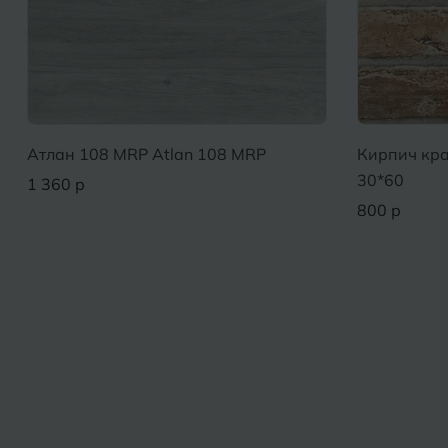
Атлан 108 MRP Atlan 108 MRP
Кирпич кра
30*60
1 360 р
800 р