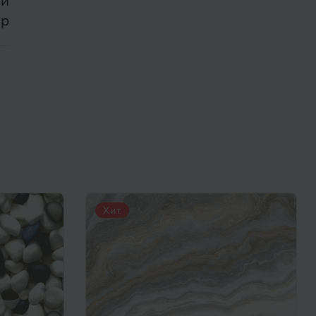
ли
ор
Хит