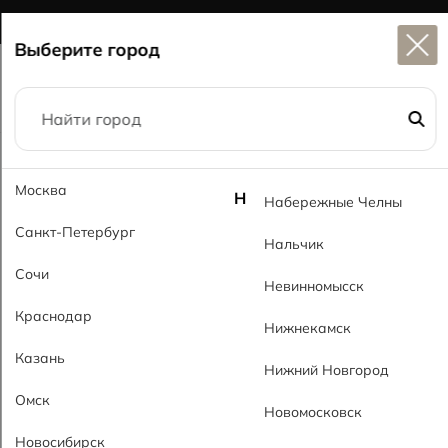
Широкий выбор
керамогранита в наличии
Выберите город
Главная
Каталог
60x60
Москва
Манилла шоколад MT Manilla Brown MT
Н
Набережные Челны
Санкт-Петербург
Нальчик
Сочи
Невинномысск
Краснодар
Нижнекамск
Казань
Нижний Новгород
Омск
Новомосковск
Новосибирск