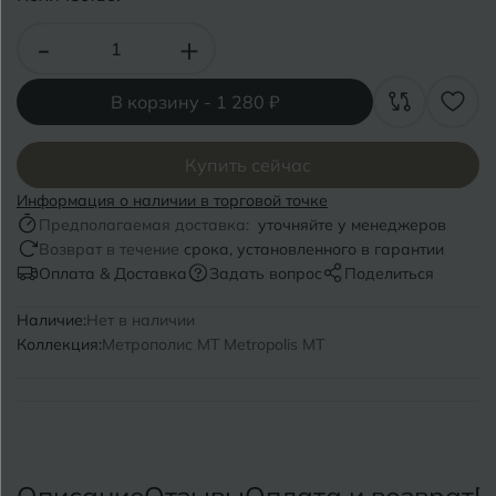
Волгоград
Симферополь
-
+
Волгодонск
Славянск-на-Кубани
Вологда
В корзину -
1 280 ₽
Смоленск
Воронеж
Сосновый Бор
Купить сейчас
Воткинск
Сочи
Информация о наличии в торговой точке
Предполагаемая доставка:
уточняйте у менеджеров
Ставрополь
Возврат в течение
срока, установленного в гарантии
Г
Геленджик
Оплата & Доставка
Задать вопрос
Поделиться
Сыктывкар
Грозный
Наличие:
Нет в наличии
Коллекция:
Метрополис MT Metropolis MT
Т
Таганрог
Д
Дмитровград
Тверь
Е
Темрюк
Евпатория