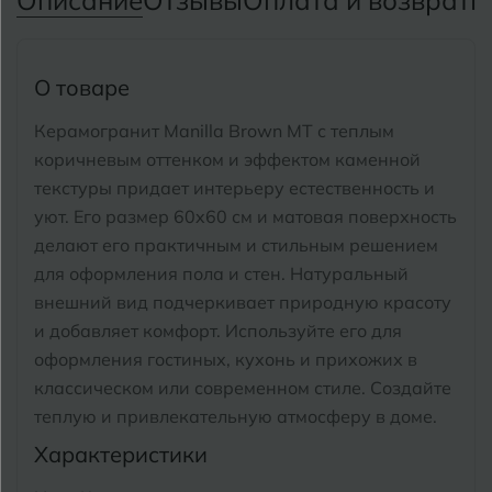
Описание
Отзывы
Оплата и возврат
П
Тимашевск
Екатеринбург
Тобольск
И
Иваново
О товаре
Тольятти
Ижевск
Керамогранит Manilla Brown MT с теплым
Томск
коричневым оттенком и эффектом каменной
текстуры придает интерьеру естественность и
Тула
К
Казань
уют.
Его размер 60x60 см и матовая поверхность
Тюмень
делают его практичным и стильным решением
Кемерово
для оформления пола и стен. Натуральный
Ковров
внешний вид подчеркивает природную красоту
У
Улан-Удэ
и добавляет комфорт.
Используйте его для
Кострома
Ульяновск
оформления гостиных, кухонь и прихожих в
Котлас
классическом или современном стиле. Создайте
Уфа
теплую и привлекательную атмосферу в доме.
Краснодар
Характеристики
Х
Химки
Курган