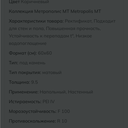
Цвет
Коричневый
Курганинск
Коллекция
Метрополис MT Metropolis MT
Ч
Чебоксары
Характеристики товара:
Ректификат, Подходит
М
Челябинск
Магнитогорск
для стен и пола, Повышенная прочность,
Устойчивость к перепадам t°, Низкое
Майкоп
водопоглощение
Э
Энгельс
Муром
Формат (см):
60x60
Тип:
под камень
Я
Ярославль
Тип покрытия:
матовый
Толщина:
9.5
Применение:
Напольный, Настенный
Истираемость:
PEI IV
Морозоустойчивость:
F 100
Противоскольжение:
R 10