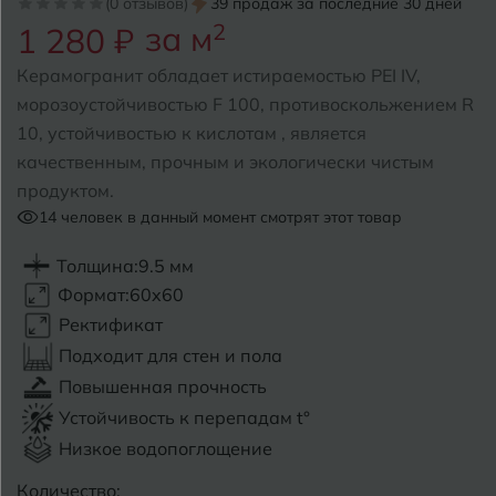
(0 отзывов)
39 продаж за последние 30 дней
за м
2
1 280 ₽
Б
Барнаул
Р
Раменское
Керамогранит обладает истираемостью PEI IV,
Белгород
морозоустойчивостью F 100, противоскольжением R
Ростов-на-Дону
10, устойчивостью к кислотам , является
Белореченск
Рыбинск
качественным, прочным и экологически чистым
продуктом.
Боровичи
Рязань
14
человек в данный момент смотрят этот товар
Брянск
Толщина:
9.5 мм
С
Салехард
Бугульма
Формат:
60x60
Самара
Ректификат
Бугуруслан
Подходит для стен и пола
Саранск
Повышенная прочность
В
Великий Новгород
Саратов
Устойчивость к перепадам t°
Низкое водопоглощение
Владимир
Севастополь
Количество: