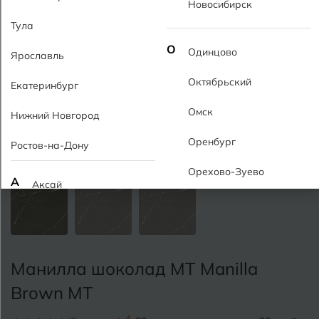
Новосибирск
Тула
О
Одинцово
Ярославль
Октябрьский
Екатеринбург
Омск
Нижний Новгород
Оренбург
Ростов-на-Дону
Орехово-Зуево
А
Аксай
Алушта
П
Пермь
Альметьевск
Подольск
Манилла шоколад MT Manilla
Анапа
Псков
Brown MT
Армавир
Пятигорск