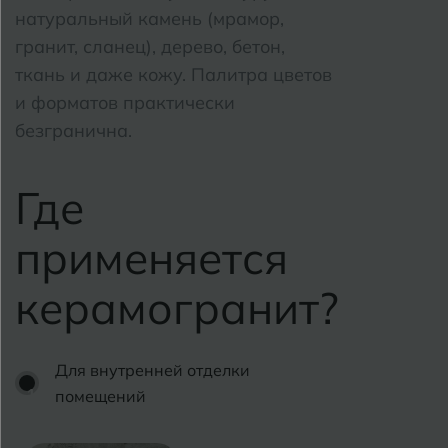
натуральный камень (мрамор,
Самара
Бугуруслан
гранит, сланец), дерево, бетон,
ткань и даже кожу. Палитра цветов
Саранск
и форматов практически
В
Великий Новгород
Саратов
безгранична.
Владимир
Севастопол
Где
Волгоград
Симферопол
Волгодонск
применяется
Славянск-н
Вологда
Смоленск
керамогранит?
Воронеж
Сосновый Б
Воткинск
Сочи
Для внутренней отделки
помещений
Ставрополь
Г
Геленджик