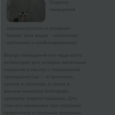
Сыктывкар
Отделка
Грозный
помещений
Т
Таганрог
Д
Дмитровград
керамогранитом в основном
Тверь
бывает трех видов - напольная,
Е
Темрюк
Евпатория
настенная и комбинированная.
Тимашевск
Екатеринбург
Внутри помещений его чаще всего
Тобольск
используют для укладки напольных
И
Иваново
покрытий в местах с повышенной
Тольятти
проходимостью — в прихожих,
Ижевск
Томск
кухнях и гостиных, а также в
ванных комнатах благодаря
Тула
К
Казань
нулевому водопоглощению. Для
Тюмень
стен его применяют при создании
Кемерово
практичных и стильных кухонных