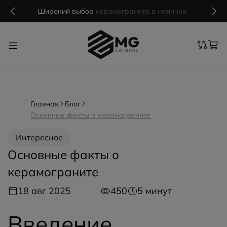
в наличии
MG Ceramic
- делаем красиво надолго
Главная
Блог
Основные факты о керамограните
Интересное
Основные факты о
керамограните
18 авг 2025
450
5 минут
Введение