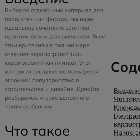
Выбирая отделочный материал для
пола, стен или фасада, мы ищем
идеальное сочетание эстетики,
практичности и долговечности. Всем
этим критериям в полной мере
отвечает керамогранит (или
Сод
керамогранитная плитка). Этот
материал заслуженно пользуется
огромной популярностью в
строительстве и дизайне. Давайте
Введени
разберемся, что же делает его
Что так
таким особенным.
Ключевы
Где при
керамог
Что такое
На что с