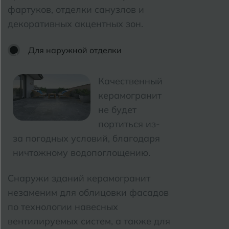
Ковров
фартуков, отделки санузлов и
У
Улан-Удэ
декоративных акцентных зон.
Кострома
Ульяновск
Котлас
Для наружной отделки
Уфа
Краснодар
Качественный
Х
Химки
Курган
керамогранит
не будет
Курганинск
Ч
портиться из-
Чебоксары
за погодных условий, благодаря
М
Челябинск
Магнитогорск
ничтожному водопоглощению.
Майкоп
Снаружи зданий керамогранит
Э
Энгельс
Муром
незаменим для облицовки фасадов
по технологии навесных
Я
Ярославль
вентилируемых систем, а также для