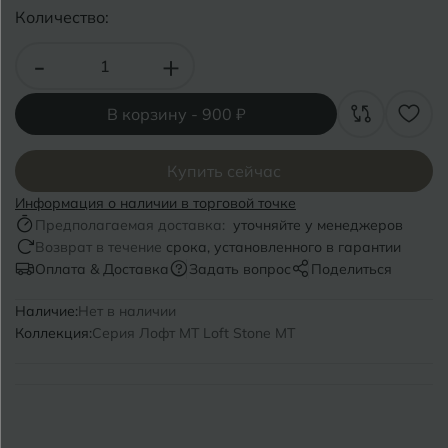
Волгоград
Симферополь
Количество:
Волгодонск
Славянск-на-Кубани
-
+
Вологда
Смоленск
В корзину -
900 ₽
Воронеж
Сосновый Бор
Воткинск
Купить сейчас
Сочи
Информация о наличии в торговой точке
Ставрополь
Предполагаемая доставка:
уточняйте у менеджеров
Г
Геленджик
Возврат в течение
срока, установленного в гарантии
Сыктывкар
Оплата & Доставка
Задать вопрос
Поделиться
Грозный
Наличие:
Нет в наличии
Т
Таганрог
Коллекция:
Серия Лофт MT Loft Stone MT
Д
Дмитровград
Тверь
Е
Темрюк
Евпатория