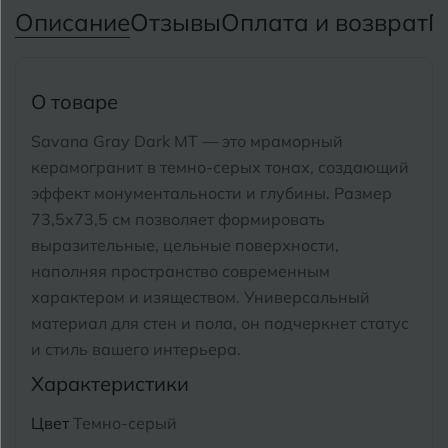
Тимашевск
Екатеринбург
Описание
Отзывы
Оплата и возврат
П
Тобольск
И
Иваново
Тольятти
О товаре
Ижевск
Томск
Savana Gray Dark MT — это мраморный
керамогранит в темно-серых тонах, создающий
Тула
К
Казань
эффект монументальности и глубины.
Размер
Тюмень
73,5x73,5 см позволяет формировать
Кемерово
выразительные, цельные поверхности,
Ковров
наполняя пространство современным
У
Улан-Удэ
характером и изяществом.
Универсальный
Кострома
материал для стен и пола, он подчеркнет статус
Ульяновск
и стиль вашего интерьера.
Котлас
Уфа
Характеристики
Краснодар
Цвет
Темно-серый
Х
Химки
Курган