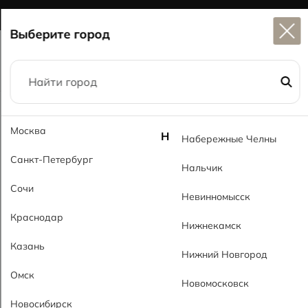
Широкий выбор
керамогранита в наличии
Выберите город
Главная
Каталог
73,5x73,5
Москва
Савана темно-серый MT Savana Gray Dark MT
Н
Набережные Челны
Санкт-Петербург
Нальчик
Сочи
Невинномысск
Краснодар
Нижнекамск
Казань
Нижний Новгород
Омск
Новомосковск
Новосибирск