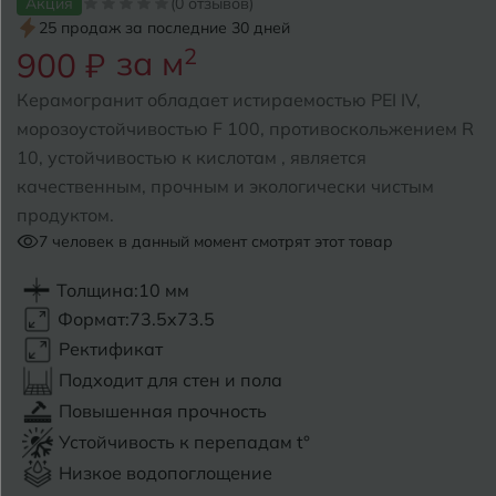
Акция
(0 отзывов)
25 продаж за последние 30 дней
Б
Барнаул
за м
2
Р
900 ₽
Раменское
Белгород
Керамогранит обладает истираемостью PEI IV,
Ростов-на-Дону
морозоустойчивостью F 100, противоскольжением R
Белореченск
Рыбинск
10, устойчивостью к кислотам , является
качественным, прочным и экологически чистым
Боровичи
Рязань
продуктом.
Брянск
7
человек в данный момент смотрят этот товар
С
Салехард
Бугульма
Толщина:
10 мм
Формат:
73.5x73.5
Самара
Бугуруслан
Ректификат
Саранск
Подходит для стен и пола
В
Великий Новгород
Повышенная прочность
Саратов
Устойчивость к перепадам t°
Владимир
Севастополь
Низкое водопоглощение