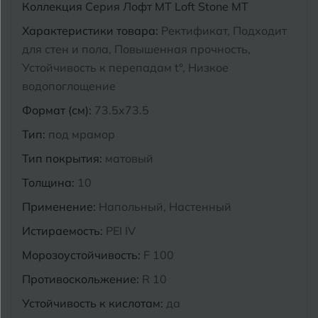
Коллекция
Серия Лофт MT Loft Stone MT
Курганинск
Характеристики товара:
Ректификат, Подходит
Ч
Чебоксары
для стен и пола, Повышенная прочность,
М
Челябинск
Устойчивость к перепадам t°, Низкое
Магнитогорск
водопоглощение
Майкоп
Формат (см):
73.5x73.5
Э
Энгельс
Муром
Тип:
под мрамор
Тип покрытия:
матовый
Я
Ярославль
Толщина:
10
Применение:
Напольный, Настенный
Истираемость:
PEI IV
Морозоустойчивость:
F 100
Противоскольжение:
R 10
Устойчивость к кислотам:
да