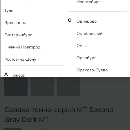
Новосибирск
Тула
О
Одинцово
Ярославль
Октябрьский
Екатеринбург
Омск
Нижний Новгород
Оренбург
Ростов-на-Дону
Орехово-Зуево
А
Аксай
Алушта
П
Пермь
Альметьевск
Подольск
Савана темно-серый MT Savana
Анапа
Псков
Gray Dark MT
Армавир
Пятигорск