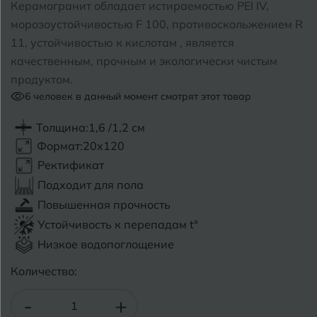
Керамогранит обладает истираемостью PEI IV,
морозоустойчивостью F 100, противоскольжением R
Б
Барнаул
Р
Раменское
11, устойчивостью к кислотам , является
качественным, прочным и экологически чистым
Белгород
Ростов-на-Дону
продуктом.
Белореченск
6
человек в данный момент смотрят этот товар
Рыбинск
Боровичи
Рязань
Толщина:
1,6 /1,2 см
Формат:
20x120
Брянск
Ректификат
С
Салехард
Бугульма
Подходит для пола
Самара
Повышенная прочность
Бугуруслан
Устойчивость к перепадам t°
Саранск
Низкое водопоглощение
В
Великий Новгород
Саратов
Количество:
Владимир
Севастополь
-
+