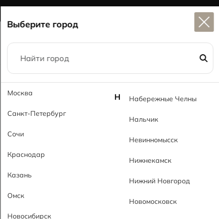
Широкий выбор
керамогранита в наличии
Выберите город
Главная
Каталог
Лестницы
Ступень Ультра Step Ultra
Москва
Н
Набережные Челны
Санкт-Петербург
Нальчик
Сочи
Невинномысск
Краснодар
Нижнекамск
Казань
Нижний Новгород
Омск
Новомосковск
Новосибирск