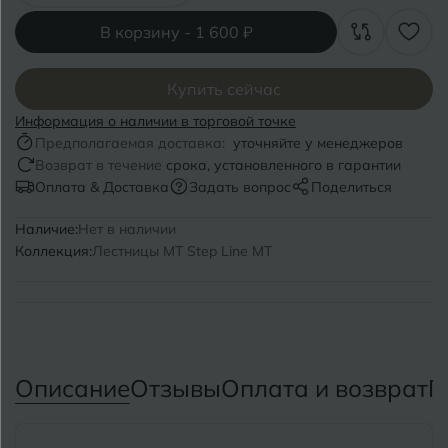
Волгоград
Симферополь
В корзину -
1 600 ₽
Волгодонск
Славянск-на-Кубани
Вологда
Купить сейчас
Смоленск
Информация о наличии в торговой точке
Воронеж
Сосновый Бор
Предполагаемая доставка:
уточняйте у менеджеров
Возврат в течение
срока, установленного в гарантии
Воткинск
Сочи
Оплата & Доставка
Задать вопрос
Поделиться
Ставрополь
Наличие:
Нет в наличии
Г
Геленджик
Коллекция:
Лестницы MT Step Line MT
Сыктывкар
Грозный
Т
Таганрог
Д
Дмитровград
Тверь
Описание
Отзывы
Оплата и возврат
П
Е
Темрюк
Евпатория