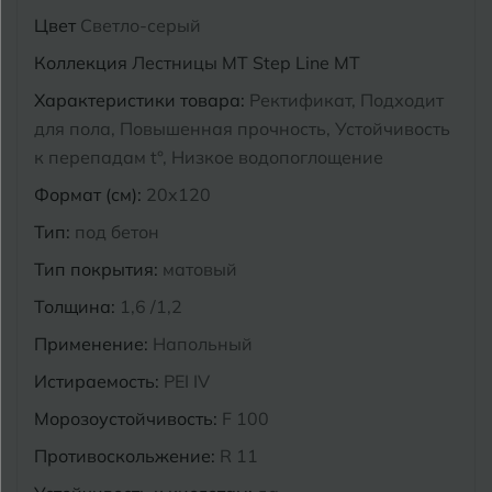
Цвет
Светло-серый
Курганинск
Ч
Чебоксары
Коллекция
Лестницы MT Step Line MT
М
Характеристики товара:
Ректификат, Подходит
Челябинск
Магнитогорск
для пола, Повышенная прочность, Устойчивость
Майкоп
к перепадам t°, Низкое водопоглощение
Э
Энгельс
Формат (см):
20x120
Муром
Тип:
под бетон
Я
Ярославль
Тип покрытия:
матовый
Толщина:
1,6 /1,2
Применение:
Напольный
Истираемость:
PEI IV
Морозоустойчивость:
F 100
Противоскольжение:
R 11