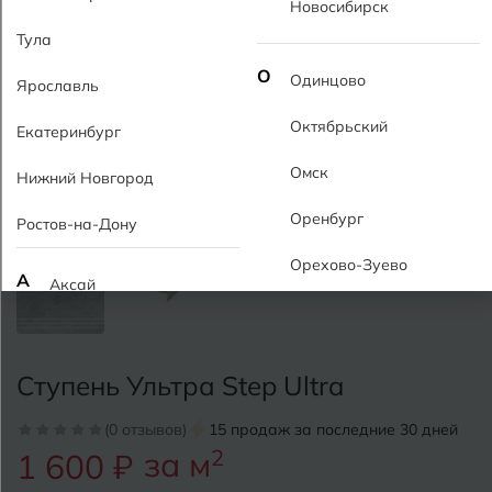
Новосибирск
Тула
О
Одинцово
Ярославль
Октябрьский
Екатеринбург
Омск
Нижний Новгород
Оренбург
Ростов-на-Дону
Орехово-Зуево
А
Аксай
Алушта
П
Пермь
Альметьевск
Ступень Ультра Step Ultra
Подольск
Анапа
(0 отзывов)
15 продаж за последние 30 дней
Псков
за м
2
1 600 ₽
Армавир
Пятигорск