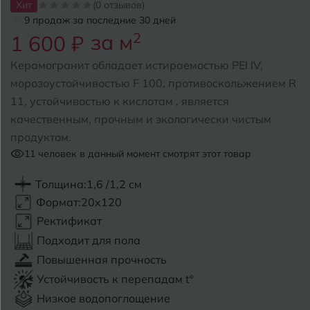
Хит
(0 отзывов)
9 продаж за последние 30 дней
Б
Барнаул
Р
за м
2
1 600 ₽
Раменское
Белгород
Керамогранит обладает истираемостью PEI IV,
Ростов-на-Дону
морозоустойчивостью F 100, противоскольжением R
Белореченск
Рыбинск
11, устойчивостью к кислотам , является
качественным, прочным и экологически чистым
Боровичи
Рязань
продуктом.
Брянск
11
человек в данный момент смотрят этот товар
С
Салехард
Бугульма
Толщина:
1,6 /1,2 см
Самара
Формат:
20x120
Бугуруслан
Ректификат
Саранск
Подходит для пола
В
Великий Новгород
Саратов
Повышенная прочность
Устойчивость к перепадам t°
Владимир
Севастополь
Низкое водопоглощение