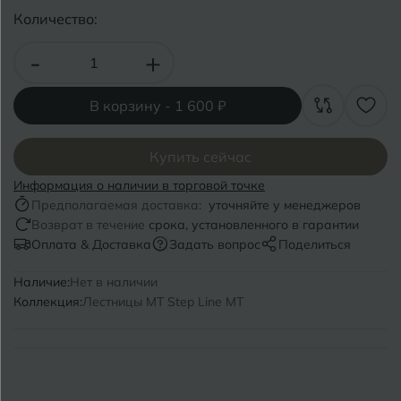
Волгоград
Симферополь
Количество:
Волгодонск
Славянск-на-Кубани
-
+
Вологда
Смоленск
В корзину -
1 600 ₽
Воронеж
Сосновый Бор
Воткинск
Купить сейчас
Сочи
Информация о наличии в торговой точке
Ставрополь
Предполагаемая доставка:
уточняйте у менеджеров
Г
Геленджик
Возврат в течение
срока, установленного в гарантии
Сыктывкар
Оплата & Доставка
Задать вопрос
Поделиться
Грозный
Наличие:
Нет в наличии
Т
Таганрог
Коллекция:
Лестницы MT Step Line MT
Д
Дмитровград
Тверь
Е
Темрюк
Евпатория