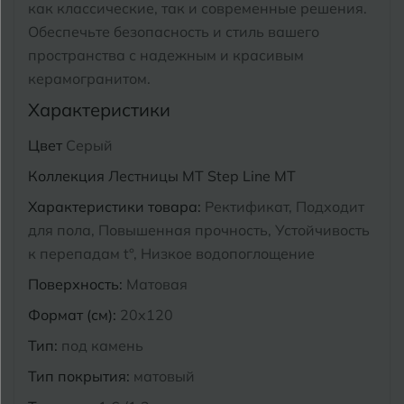
как классические, так и современные решения.
Курганинск
Обеспечьте безопасность и стиль вашего
Ч
Чебоксары
пространства с надежным и красивым
керамогранитом.
М
Челябинск
Магнитогорск
Характеристики
Майкоп
Э
Цвет
Серый
Энгельс
Муром
Коллекция
Лестницы MT Step Line MT
Я
Характеристики товара:
Ректификат, Подходит
Ярославль
для пола, Повышенная прочность, Устойчивость
к перепадам t°, Низкое водопоглощение
Поверхность:
Матовая
Формат (см):
20x120
Тип:
под камень
Тип покрытия:
матовый