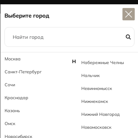
Широкий выбор
керамогранита в наличии
Выберите город
Главная
Каталог
Лестницы
Москва
Ступень Артстоун серый Step Artstone Gray
Н
Набережные Челны
Санкт-Петербург
Нальчик
Сочи
Невинномысск
Краснодар
Нижнекамск
Казань
Нижний Новгород
Омск
Новомосковск
Новосибирск