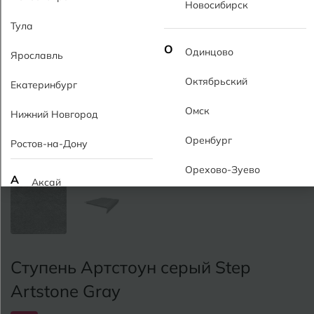
Новосибирск
Тула
О
Одинцово
Ярославль
Октябрьский
Екатеринбург
Омск
Нижний Новгород
Оренбург
Ростов-на-Дону
Орехово-Зуево
А
Аксай
Алушта
П
Пермь
Альметьевск
Подольск
Ступень Артстоун серый Step
Анапа
Псков
Artstone Gray
Армавир
Пятигорск