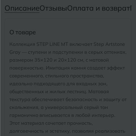
Тимашевск
Екатеринбург
Описание
Отзывы
Оплата и возврат
П
Тобольск
И
Иваново
Тольятти
О товаре
Ижевск
Томск
Коллекция STEP LINE MT включает Step Artstone
Gray — ступени и подступенки в серых оттенках,
Тула
К
Казань
размером 35×120 и 20×120 см, с матовой
Тюмень
поверхностью. Имитация камня создает эффект
Кемерово
современного, стильного пространства,
Ковров
идеально подходящего для входных зон,
У
Улан-Удэ
общественных и жилых лестниц. Матовая
Кострома
Ульяновск
текстура обеспечивает безопасность и защиту от
Котлас
скольжения, а универсальный серый тон
Уфа
гармонично вписывается в любой интерьер.
Краснодар
Этот материал сочетает прочность,
Х
долговечность и эстетику, позволяя реализовать
Химки
Курган