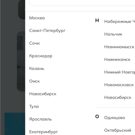
Перейти на главную страницу сайта
Москва
Н
Набережные 
Санкт-Петербург
Нальчик
Сочи
Невинномысск
Краснодар
Нижнекамск
Казань
Нижний Новго
Омск
Новомосковск
Новосибирск
Плитка
Керамог
Новосибирск
Тула
О
Одинцово
Ярославль
Октябрьский
Екатеринбург