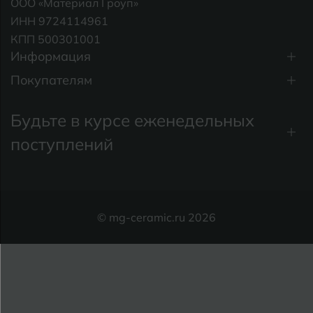
ООО «Материал Гроуп»
Рыбинск
ИНН 9724114961
Боровичи
Рязань
КПП 500301001
Информация
Брянск
С
Покупателям
Салехард
Бугульма
Самара
Бугуруслан
Будьте в курсе еженедельных
Саранск
поступлений
В
Великий Новгород
Саратов
Владимир
Севастополь
© mg-ceramic.ru 2026
Волгоград
Симферополь
Волгодонск
Славянск-на-
Вологда
Смоленск
Воронеж