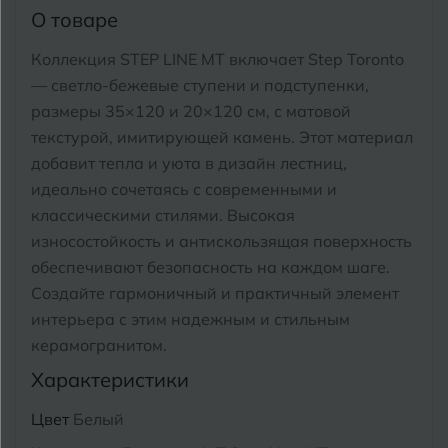
Тимашевск
Екатеринбург
О товаре
Тобольск
Коллекция STEP LINE MT включает Step Toronto
И
Иваново
— светло-бежевые ступени и подступенки,
Тольятти
размеры 35×120 и 20×120 см, с матовой
Ижевск
Томск
текстурой, имитирующей камень. Этот материал
добавит тепла и уюта в дизайн лестниц,
Тула
К
Казань
идеально сочетаясь с современными и
классическими стилями. Высокая
Тюмень
Кемерово
износостойкость и антискользящая поверхность
Ковров
обеспечивают безопасность на каждом шаге.
У
Улан-Удэ
Создайте гармоничный и практичный элемент
Кострома
интерьера с этим надежным и стильным
Ульяновск
керамогранитом.
Котлас
Уфа
Характеристики
Краснодар
Цвет
Белый
Х
Химки
Курган