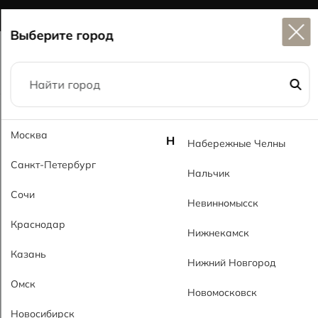
Широкий выбор
керамогранита в наличии
Выберите город
Главная
Каталог
Лестницы
Ступень Торонто Step Toronto
Москва
Н
Набережные Челны
Санкт-Петербург
Нальчик
Сочи
Невинномысск
Краснодар
Нижнекамск
Казань
Нижний Новгород
Омск
Новомосковск
Новосибирск