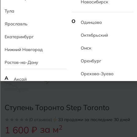
Новосибирск
Тула
О
Одинцово
Ярославль
Октябрьский
Екатеринбург
Омск
Нижний Новгород
Оренбург
Ростов-на-Дону
Орехово-Зуево
А
Аксай
Алушта
П
Пермь
Альметьевск
Ступень Торонто Step Toronto
Подольск
Анапа
(0 отзывов)
33 продажи за последние 30 дней
Псков
за м
2
1 600 ₽
Армавир
Пятигорск