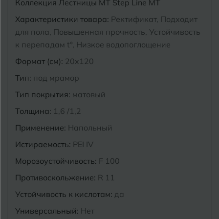
Коллекция
Лестницы MT Step Line MT
Курганинск
Характеристики товара:
Ректификат, Подходит
Ч
Чебоксары
для пола, Повышенная прочность, Устойчивость
М
к перепадам t°, Низкое водопоглощение
Челябинск
Магнитогорск
Формат (см):
20x120
Майкоп
Э
Тип:
под мрамор
Энгельс
Муром
Тип покрытия:
матовый
Я
Толщина:
1,6 /1,2
Ярославль
Применение:
Напольный
Истираемость:
PEI IV
Морозоустойчивость:
F 100
Противоскольжение:
R 11
Устойчивость к кислотам:
да
Универсальный:
Нет