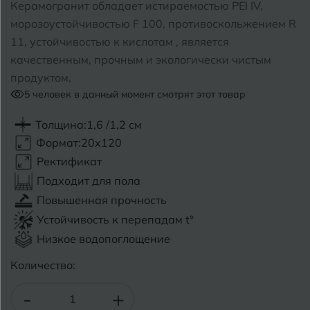
Керамогранит обладает истираемостью PEI IV,
морозоустойчивостью F 100, противоскольжением R
Б
Барнаул
Р
Раменское
11, устойчивостью к кислотам , является
качественным, прочным и экологически чистым
Белгород
Ростов-на-Дону
продуктом.
Белореченск
5
человек в данный момент смотрят этот товар
Рыбинск
Боровичи
Рязань
Толщина:
1,6 /1,2 см
Формат:
20x120
Брянск
Ректификат
С
Салехард
Бугульма
Подходит для пола
Самара
Повышенная прочность
Бугуруслан
Устойчивость к перепадам t°
Саранск
Низкое водопоглощение
В
Великий Новгород
Саратов
Количество:
Владимир
Севастополь
-
+