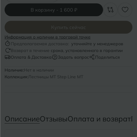
Волгоград
Симферополь
В корзину -
1 600 ₽
Волгодонск
Славянск-на-Кубани
Вологда
Купить сейчас
Смоленск
Информация о наличии в торговой точке
Воронеж
Сосновый Бор
Предполагаемая доставка:
уточняйте у менеджеров
Возврат в течение
срока, установленного в гарантии
Воткинск
Сочи
Оплата & Доставка
Задать вопрос
Поделиться
Ставрополь
Наличие:
Нет в наличии
Г
Геленджик
Коллекция:
Лестницы MT Step Line MT
Сыктывкар
Грозный
Т
Таганрог
Д
Дмитровград
Тверь
Описание
Отзывы
Оплата и возврат
П
Е
Темрюк
Евпатория