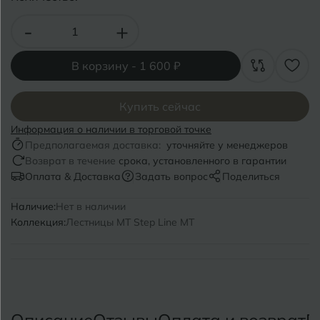
Волгоград
Симферополь
-
+
Волгодонск
Славянск-на-Кубани
Вологда
В корзину -
1 600 ₽
Смоленск
Воронеж
Сосновый Бор
Купить сейчас
Воткинск
Сочи
Информация о наличии в торговой точке
Предполагаемая доставка:
уточняйте у менеджеров
Ставрополь
Возврат в течение
срока, установленного в гарантии
Г
Геленджик
Оплата & Доставка
Задать вопрос
Поделиться
Сыктывкар
Грозный
Наличие:
Нет в наличии
Коллекция:
Лестницы MT Step Line MT
Т
Таганрог
Д
Дмитровград
Тверь
Е
Темрюк
Евпатория