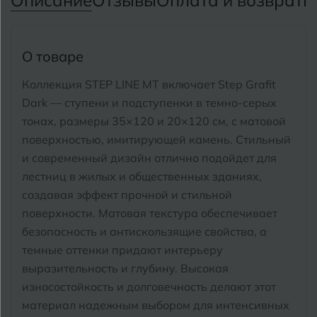
Описание
Отзывы
Оплата и возврат
П
Тимашевск
Екатеринбург
Тобольск
И
Иваново
О товаре
Тольятти
Ижевск
Коллекция STEP LINE MT включает Step Grafit
Томск
Dark — ступени и подступенки в темно-серых
тонах, размеры 35×120 и 20×120 см, с матовой
Тула
К
Казань
поверхностью, имитирующей камень.
Стильный
Тюмень
и современный дизайн отлично подойдет для
Кемерово
лестниц в жилых и общественных зданиях,
Ковров
создавая эффект прочной и стильной
У
Улан-Удэ
поверхности. Матовая текстура обеспечивает
Кострома
Ульяновск
безопасность и антискользящие свойства, а
Котлас
темные оттенки придают интерьеру
Уфа
выразительность и глубину. Высокая
Краснодар
износостойкость и долговечность делают этот
Х
материал надежным выбором для интенсивных
Химки
Курган