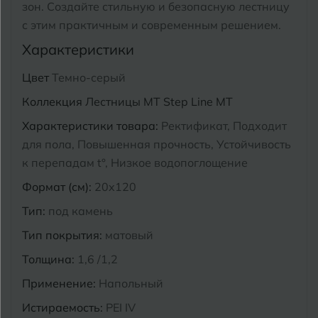
зон.
Создайте стильную и безопасную лестницу
Курганинск
с этим практичным и современным решением.
Ч
Чебоксары
Характеристики
М
Челябинск
Магнитогорск
Цвет
Темно-серый
Майкоп
Коллекция
Лестницы MT Step Line MT
Э
Энгельс
Характеристики товара:
Ректификат, Подходит
Муром
для пола, Повышенная прочность, Устойчивость
Я
к перепадам t°, Низкое водопоглощение
Ярославль
Формат (см):
20x120
Тип:
под камень
Тип покрытия:
матовый
Толщина:
1,6 /1,2
Применение:
Напольный
Истираемость:
PEI IV