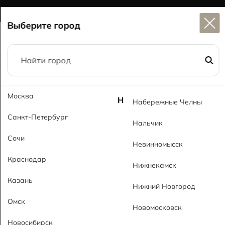
Широкий выбор
керамогранита в наличии
Выберите город
Главная
Каталог
Лестницы
Москва
Ступень Графит темный Step Grafit Dark
Н
Набережные Челны
Санкт-Петербург
Нальчик
Сочи
Невинномысск
Краснодар
Нижнекамск
Казань
Нижний Новгород
Омск
Новомосковск
Новосибирск