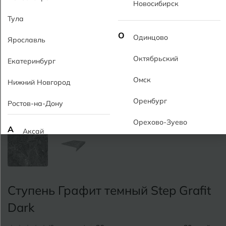
Новосибирск
Тула
О
Одинцово
Ярославль
Октябрьский
Екатеринбург
Омск
Нижний Новгород
Оренбург
Ростов-на-Дону
Орехово-Зуево
А
Аксай
Алушта
П
Пермь
Альметьевск
Подольск
Ступень Графит темный Step Grafit
Анапа
Псков
Dark
Армавир
Пятигорск