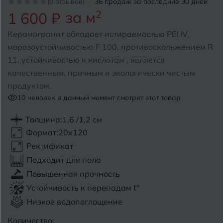
(0 отзывов)
36 продаж за последние 30 дней
за м
2
1 600 ₽
Б
Барнаул
Р
Раменское
Керамогранит обладает истираемостью PEI IV,
Белгород
морозоустойчивостью F 100, противоскольжением R
Ростов-на-Дону
11, устойчивостью к кислотам , является
Белореченск
Рыбинск
качественным, прочным и экологически чистым
продуктом.
Боровичи
Рязань
10
человек в данный момент смотрят этот товар
Брянск
Толщина:
1,6 /1,2 см
С
Салехард
Бугульма
Формат:
20x120
Самара
Ректификат
Бугуруслан
Подходит для пола
Саранск
Повышенная прочность
В
Великий Новгород
Саратов
Устойчивость к перепадам t°
Низкое водопоглощение
Владимир
Севастополь
Количество: