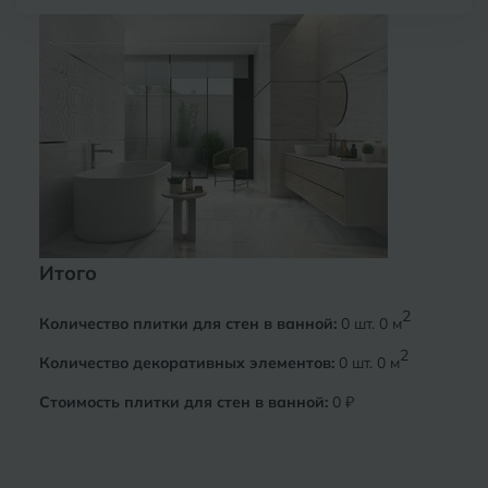
Курганинск
Ч
Чебоксары
М
Челябинск
Магнитогорск
Майкоп
Э
Энгельс
Муром
Я
Ярославль
Итого
2
Количество плитки для стен в ванной:
0
шт.
0
м
2
Количество декоративных элементов:
0
шт.
0
м
Стоимость плитки для стен в ванной:
0 ₽