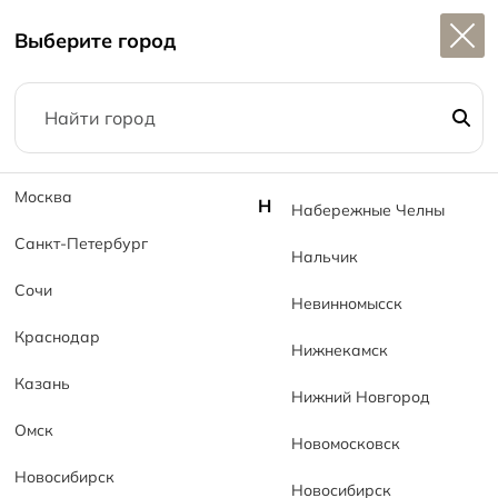
Широкий выбор
керамогранита в наличии
Выберите город
1
Главная
Калькуляторы
Расчет плитки для ванной комнаты
Москва
Н
Набережные Челны
Санкт-Петербург
Расчет плитки для
Нальчик
Сочи
Невинномысск
ванной комнаты
Краснодар
Нижнекамск
Казань
Нижний Новгород
Расчет плитки на фартук
Омск
Новомосковск
Расчет плитки для ванной комнаты
Новосибирск
Калькулятор для расчета плитки на пол
Новосибирск