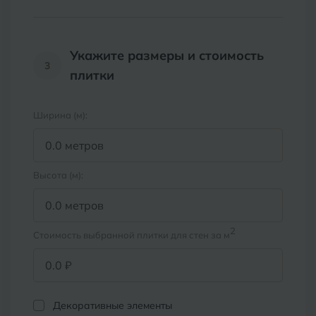
Волгодонск
Славянск-на-Кубани
Вологда
Укажите размеры и стоимость
Смоленск
3
плитки
Воронеж
Сосновый Бор
Воткинск
Сочи
Ширина (м):
Ставрополь
Г
Геленджик
Сыктывкар
Высота (м):
Грозный
Т
Таганрог
Д
2
Дмитровград
Стоимость выбранной плитки для стен за м
Тверь
Е
Темрюк
Евпатория
Декоративные элементы
Тимашевск
Екатеринбург