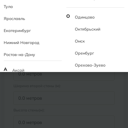
Тула
Расчет плитки для ступеней лестницы
О
Одинцово
Ярославль
Октябрьский
Екатеринбург
Укажите размеры стен в ванной
Омск
1
Нижний Новгород
комнате
Оренбург
Ростов-на-Дону
Ширина первой стены (м):
Орехово-Зуево
А
Аксай
Алушта
П
Пермь
Ширина второй стены (м):
Альметьевск
Подольск
Анапа
Псков
Высота стены(м):
Армавир
Пятигорск