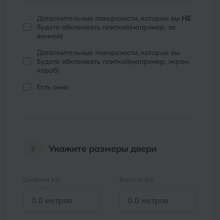
Б
Барнаул
Р
Дополнительные поверхности, которые вы
НЕ
Раменское
будете обклеивать плиткой(например, за
ванной)
Белгород
Ростов-на-Дону
Дополнительные поверхности, которые вы
Белореченск
Рыбинск
будете обклеивать плиткой(например, экран,
короб)
Боровичи
Рязань
Есть окно
Брянск
С
Салехард
Бугульма
Самара
Бугуруслан
Укажите размеры двери
2
Саранск
В
Великий Новгород
Саратов
Ширина (м):
Высота (м):
Владимир
Севастополь
Волгоград
Симферополь