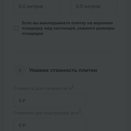
Тимашевск
Екатеринбург
Тобольск
Если вы выкладываете плитку на верхнюю
И
Иваново
площадку над лестницей, укажите размеры
Тольятти
площадки
Ижевск
Томск
Тула
К
Казань
Тюмень
Укажие стоимость плитки
4
Кемерово
Ковров
2
У
Стоимость для ступеней за м
:
Улан-Удэ
Кострома
Ульяновск
Котлас
2
Стоимость для подступеней за м
:
Уфа
Краснодар