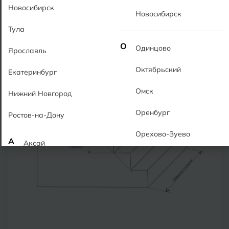
Новосибирск
Новосибирск
Расчет плитки для ступеней лестницы
Тула
О
Одинцово
Ярославль
Октябрьский
Екатеринбург
Омск
Нижний Новгород
Оренбург
Ростов-на-Дону
Орехово-Зуево
А
Аксай
Алушта
П
Пермь
Альметьевск
Подольск
Анапа
Псков