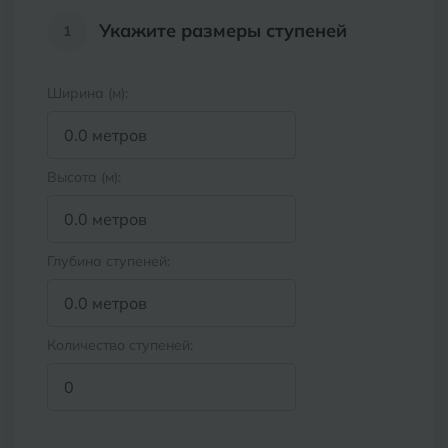
Армавир
Пятигорск
Укажите размеры ступеней
1
Б
Барнаул
Р
Раменское
Ширина (м):
Белгород
Ростов-на-Дону
Белореченск
Рыбинск
Высота (м):
Боровичи
Рязань
Брянск
Глубина ступеней:
С
Салехард
Бугульма
Самара
Бугуруслан
Количество ступеней:
Саранск
В
Великий Новгород
Саратов
Владимир
Севастополь