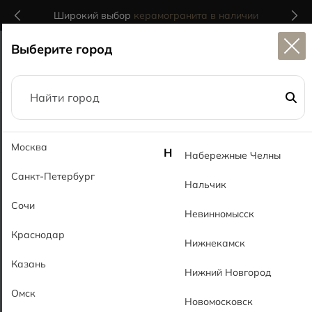
Широкий выбор
керамогранита в наличии
Выберите город
1
Главная
Калькуляторы
Расчет плитки для ступеней лестницы
Москва
Н
Набережные Челны
Расчет плитки для
Санкт-Петербург
Нальчик
ступеней лестницы
Сочи
Невинномысск
Краснодар
Нижнекамск
Расчет плитки на фартук
Казань
Нижний Новгород
Расчет плитки для ванной комнаты
Омск
Новомосковск
Калькулятор для расчета плитки на пол