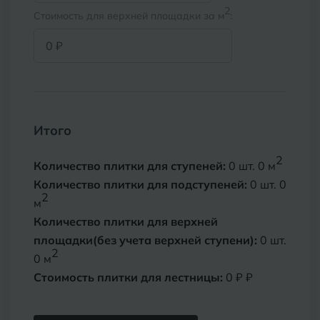
Х
Химки
Курган
2
Стоимость для верхней площадки за м
:
Курганинск
Ч
Чебоксары
М
Челябинск
Магнитогорск
Майкоп
Э
Итого
Энгельс
Муром
2
Количество плитки для ступеней:
0
шт.
0
м
Я
Ярославль
Количество плитки для подступеней:
0
шт.
0
2
м
Количество плитки для верхней
площадки(без учета верхней ступени):
0
шт.
2
0
м
Стоимость плитки для лестницы:
0 ₽
₽