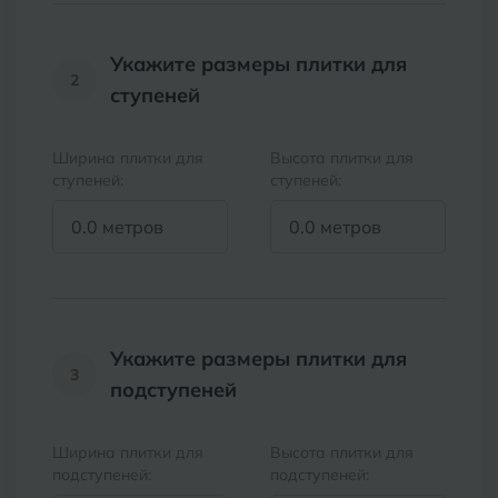
Волгоград
Симферополь
Укажите размеры плитки для
Волгодонск
Славянск-на-Кубани
2
ступеней
Вологда
Смоленск
Ширина плитки для
Высота плитки для
Воронеж
Сосновый Бор
ступеней:
ступеней:
Воткинск
Сочи
Ставрополь
Г
Геленджик
Сыктывкар
Грозный
Укажите размеры плитки для
3
Т
Таганрог
подступеней
Д
Дмитровград
Тверь
Ширина плитки для
Высота плитки для
подступеней:
подступеней:
Е
Темрюк
Евпатория