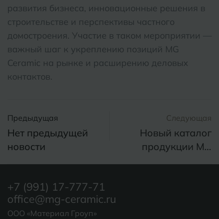
развития бизнеса, инновационные решения в
Б
Барнаул
Р
Раменское
строительстве и перспективы частного
домостроения.
Участие в таком мероприятии —
Белгород
Ростов-на-Дону
важный шаг к укреплению позиций MG
Белореченск
Рыбинск
Ceramic на рынке и расширению деловых
контактов.
Боровичи
Рязань
Брянск
С
Салехард
Предыдущая
Следующая
Бугульма
Нет предыдущей
Новый каталог
Самара
Бугуруслан
новости
продукции MG
Саранск
Ceramic
В
Великий Новгород
Саратов
+7 (991) 17-777-71
Владимир
Севастополь
office@mg-ceramic.ru
ООО «Материал Гроуп»
Волгоград
Симферополь