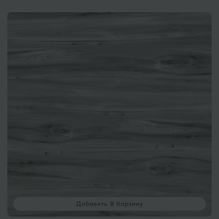
Б
Барнаул
Р
Раменское
Белгород
Ростов-на-Дону
Белореченск
Рыбинск
Боровичи
Рязань
Брянск
С
Салехард
Бугульма
Самара
Бугуруслан
Саранск
В
Великий Новгород
Саратов
Владимир
Севастополь
Добавить В Корзину
Волгоград
Симферополь