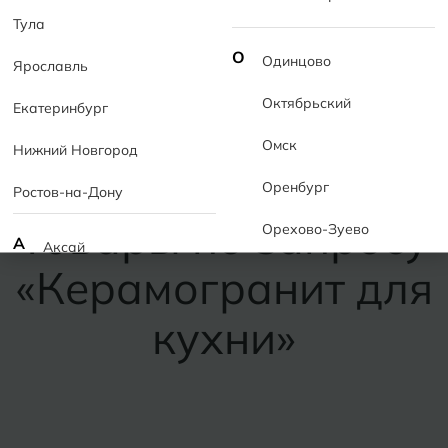
Тула
Быстрый поиск:
Керамогранит
,
Плитка
,
Камень
,
О
Одинцово
Ярославль
Бежевый
Октябрьский
Екатеринбург
Омск
Нижний Новгород
Найдено:
товаров — 3
,
коллекций — 3
,
статей — 0
Оренбург
Ростов-на-Дону
Товары по запросу
Орехово-Зуево
А
Аксай
«Керамогранит для
Алушта
П
Пермь
кухни»
Альметьевск
Подольск
Анапа
Псков
Армавир
Пятигорск