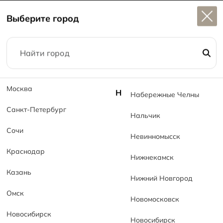
Широкий выбор
керамогранита в наличии
Выберите город
Москва
Н
Набережные Челны
Поиск по запросу
Санкт-Петербург
Нальчик
«Керамогранит для
Сочи
Невинномысск
кухни»
Краснодар
Нижнекамск
Казань
Нижний Новгород
Омск
Новомосковск
Новосибирск
Новосибирск