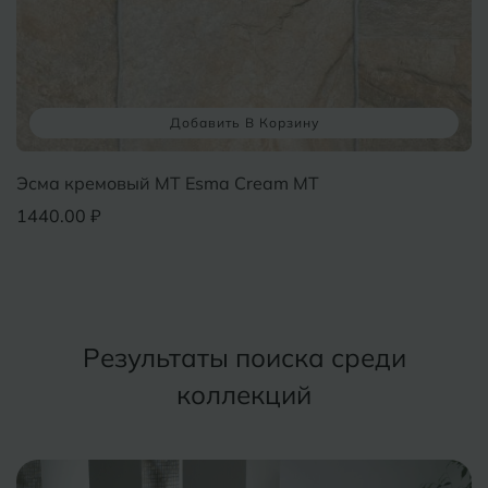
Курганинск
Ч
Чебоксары
М
Челябинск
Магнитогорск
Добавить В Корзину
Майкоп
Э
Энгельс
Муром
Эсма кремовый MT Esma Cream MT
1440.00 ₽
Я
Ярославль
Результаты поиска среди
коллекций