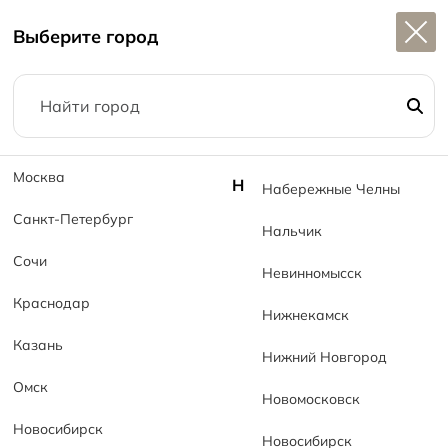
Широкий выбор
керамогранита в наличии
Выберите город
1
Москва
Н
Набережные Челны
Главная
Акции
Санкт-Петербург
Успейте приобрести Керамогранит Гравел MT!
Нальчик
Сочи
Успейте приобрести Керамогранит
Невинномысск
Гравел MT!
Краснодар
Нижнекамск
25.03.2026
516
2 минуты
Казань
Нижний Новгород
Керамогранит
Гравел MT Gravel MT 59×59
-
Омск
800 ₽/м²
Новомосковск
Новосибирск
Стильный рисунок натуральной гальки -
Новосибирск