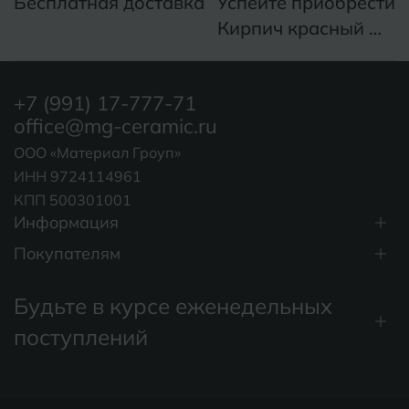
Бесплатная доставка
Успейте приобрести
Кирпич красный MT
Б
Барнаул
Р
Раменское
Brick Red MT 30*60
Белгород
Ростов-на-Дону
+7 (991) 17-777-71
Белореченск
Рыбинск
office@mg-ceramic.ru
Боровичи
ООО «Материал Гроуп»
Рязань
ИНН 9724114961
Брянск
КПП 500301001
С
Салехард
Информация
Бугульма
Покупателям
Самара
Бугуруслан
Саранск
Будьте в курсе еженедельных
В
Великий Новгород
Саратов
поступлений
Владимир
Севастополь
Волгоград
Симферополь