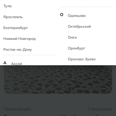
эффектный вариант для ванной, душевой,
Тула
балкона, прихожей и SPA-интерьеров.
О
Одинцово
Ярославль
Для пола и стен. В наличии. Доставка /
Октябрьский
Екатеринбург
самовывоз.
Омск
Нижний Новгород
Оренбург
Ростов-на-Дону
Орехово-Зуево
А
Аксай
Алушта
П
Пермь
Альметьевск
Подольск
Анапа
Псков
Армавир
Предыдущая
Следующая
Пятигорск