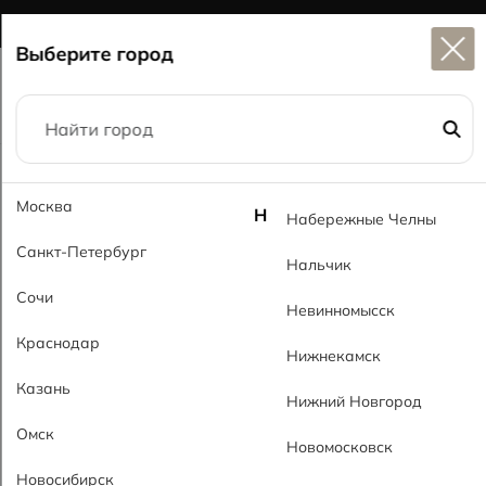
Широкий выбор
керамогранита в наличии
Выберите город
Главная
Каталог
73,5x73,5
Москва
Савана светло-серый MT Savana Gray Light MT
Н
Набережные Челны
Санкт-Петербург
Нальчик
Сочи
Невинномысск
Краснодар
Нижнекамск
Казань
Нижний Новгород
Омск
Новомосковск
Новосибирск