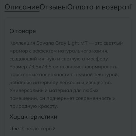
Тимашевск
Екатеринбург
Описание
Отзывы
Оплата и возврат
П
Тобольск
И
Иваново
Тольятти
О товаре
Ижевск
Томск
Коллекция Savana Gray Light MT — это светлый
мрамор с эффектом натурального камня,
Тула
К
Казань
создающий мягкую и светлую атмосферу.
Тюмень
Размер 73,5x73,5 см позволяет формировать
Кемерово
просторные поверхности с нежной текстурой,
Ковров
добавляя интерьеру легкости и изящества.
У
Улан-Удэ
Универсальный материал для любых
Кострома
помещений, он подчеркнет современность и
Ульяновск
природную красоту.
Котлас
Уфа
Характеристики
Краснодар
Цвет
Светло-серый
Х
Химки
Курган