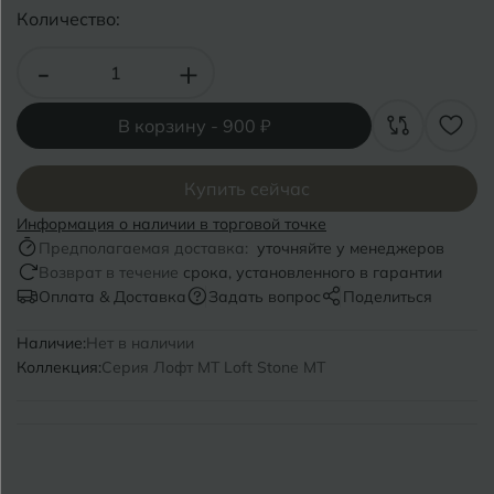
Волгоград
Симферополь
Количество:
Волгодонск
Славянск-на-Кубани
-
+
Вологда
Смоленск
В корзину -
900 ₽
Воронеж
Сосновый Бор
Воткинск
Купить сейчас
Сочи
Информация о наличии в торговой точке
Ставрополь
Предполагаемая доставка:
уточняйте у менеджеров
Г
Геленджик
Возврат в течение
срока, установленного в гарантии
Сыктывкар
Оплата & Доставка
Задать вопрос
Поделиться
Грозный
Наличие:
Нет в наличии
Т
Таганрог
Коллекция:
Серия Лофт MT Loft Stone MT
Д
Дмитровград
Тверь
Е
Темрюк
Евпатория