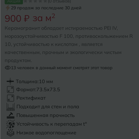
Акция
(0 отзывов)
29 продаж за последние 30 дней
Б
Барнаул
за м
2
Р
900 ₽
Раменское
Белгород
Керамогранит обладает истираемостью PEI IV,
Ростов-на-Дону
морозоустойчивостью F 100, противоскольжением R
Белореченск
Рыбинск
10, устойчивостью к кислотам , является
качественным, прочным и экологически чистым
Боровичи
Рязань
продуктом.
Брянск
13
человек в данный момент смотрят этот товар
С
Салехард
Бугульма
Толщина:
10 мм
Формат:
73.5x73.5
Самара
Бугуруслан
Ректификат
Саранск
Подходит для стен и пола
В
Великий Новгород
Повышенная прочность
Саратов
Устойчивость к перепадам t°
Владимир
Севастополь
Низкое водопоглощение