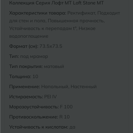
Коллекция
Серия Лофт MT Loft Stone MT
Курганинск
Характеристики товара:
Ректификат, Подходит
Ч
Чебоксары
для стен и пола, Повышенная прочность,
М
Челябинск
Устойчивость к перепадам t°, Низкое
Магнитогорск
водопоглощение
Майкоп
Формат (см):
73.5x73.5
Э
Энгельс
Муром
Тип:
под мрамор
Тип покрытия:
матовый
Я
Ярославль
Толщина:
10
Применение:
Напольный, Настенный
Истираемость:
PEI IV
Морозоустойчивость:
F 100
Противоскольжение:
R 10
Устойчивость к кислотам:
да