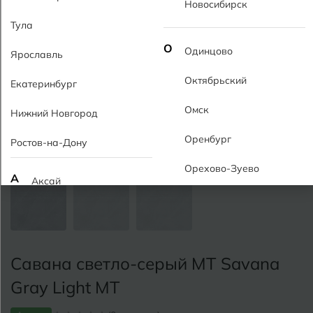
Новосибирск
Тула
О
Одинцово
Ярославль
Октябрьский
Екатеринбург
Омск
Нижний Новгород
Оренбург
Ростов-на-Дону
Орехово-Зуево
А
Аксай
Алушта
П
Пермь
Альметьевск
Подольск
Савана светло-серый MT Savana
Анапа
Псков
Gray Light MT
Армавир
Пятигорск