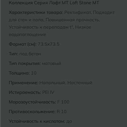
Коллекция
Серия Лофт MT Loft Stone MT
Курганинск
Характеристики товара:
Ректификат, Подходит
Ч
Чебоксары
для стен и пола, Повышенная прочность,
М
Челябинск
Устойчивость к перепадам t°, Низкое
Магнитогорск
водопоглощение
Майкоп
Формат (см):
73.5x73.5
Э
Энгельс
Муром
Тип:
под бетон
Тип покрытия:
матовый
Я
Ярославль
Толщина:
10
Применение:
Напольный, Настенный
Истираемость:
PEI IV
Морозоустойчивость:
F 100
Противоскольжение:
R 10
Устойчивость к кислотам:
да