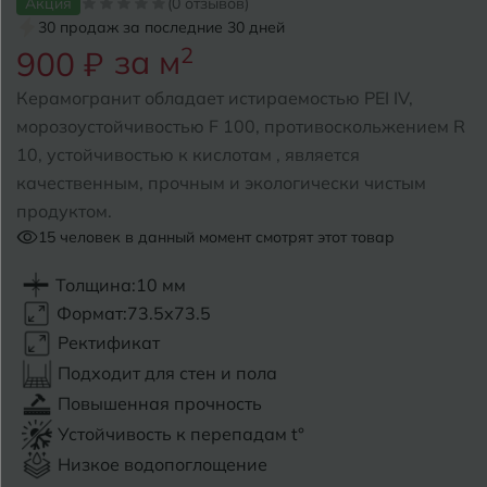
Акция
(0 отзывов)
30 продаж за последние 30 дней
Б
Барнаул
за м
2
Р
900 ₽
Раменское
Белгород
Керамогранит обладает истираемостью PEI IV,
Ростов-на-Дону
морозоустойчивостью F 100, противоскольжением R
Белореченск
Рыбинск
10, устойчивостью к кислотам , является
качественным, прочным и экологически чистым
Боровичи
Рязань
продуктом.
Брянск
15
человек в данный момент смотрят этот товар
С
Салехард
Бугульма
Толщина:
10 мм
Формат:
73.5x73.5
Самара
Бугуруслан
Ректификат
Саранск
Подходит для стен и пола
В
Великий Новгород
Повышенная прочность
Саратов
Устойчивость к перепадам t°
Владимир
Севастополь
Низкое водопоглощение