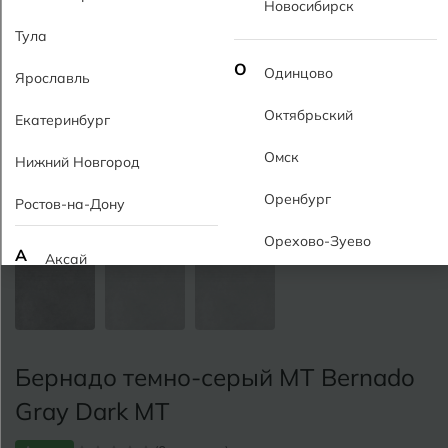
Новосибирск
Тула
О
Одинцово
Ярославль
Октябрьский
Екатеринбург
Омск
Нижний Новгород
Оренбург
Ростов-на-Дону
Орехово-Зуево
А
Аксай
Алушта
П
Пермь
Альметьевск
Подольск
Бернадо темно-серый MT Bernado
Анапа
Псков
Gray Dark MT
Армавир
Пятигорск