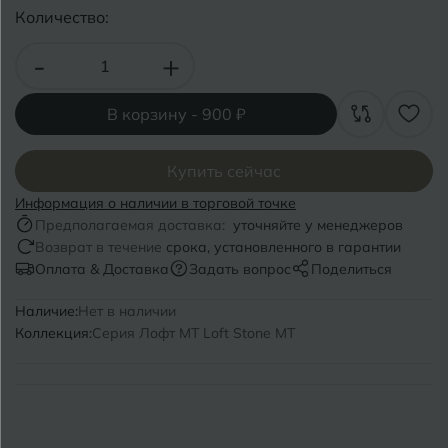
Волгоград
Симферополь
Количество:
Волгодонск
Славянск-на-Кубани
-
+
Вологда
Смоленск
В корзину -
900 ₽
Воронеж
Сосновый Бор
Воткинск
Купить сейчас
Сочи
Информация о наличии в торговой точке
Ставрополь
Предполагаемая доставка:
уточняйте у менеджеров
Г
Геленджик
Возврат в течение
срока, установленного в гарантии
Сыктывкар
Оплата & Доставка
Задать вопрос
Поделиться
Грозный
Наличие:
Нет в наличии
Т
Таганрог
Коллекция:
Серия Лофт MT Loft Stone MT
Д
Дмитровград
Тверь
Е
Темрюк
Евпатория