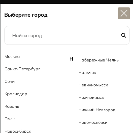
Широкий выбор
керамогранита в наличии
Выберите город
Главная
Каталог
73,5x73,5
Москва
Бернадо темно-серый MT Bernado Gray Dark MT
Н
Набережные Челны
Санкт-Петербург
Нальчик
Сочи
Невинномысск
Краснодар
Нижнекамск
Казань
Нижний Новгород
Омск
Новомосковск
Новосибирск