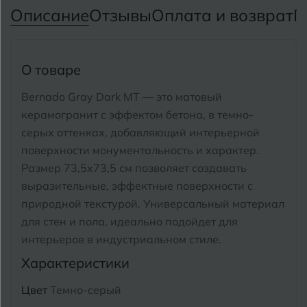
Тимашевск
Екатеринбург
Описание
Отзывы
Оплата и возврат
П
Тобольск
И
Иваново
Тольятти
О товаре
Ижевск
Томск
Bernado Gray Dark MT — это матовый
керамогранит с эффектом бетона, в темно-
Тула
К
Казань
серых оттенках, добавляющий интерьерной
Тюмень
поверхности монументальность и характер.
Кемерово
Размер 73,5x73,5 см позволяет создавать
Ковров
выразительные, эффектные поверхности с
У
Улан-Удэ
природной текстурой.
Универсальный материал
Кострома
для стен и пола, идеально подойдет для
Ульяновск
интерьеров в индустриальном стиле.
Котлас
Уфа
Характеристики
Краснодар
Цвет
Темно-серый
Х
Химки
Курган