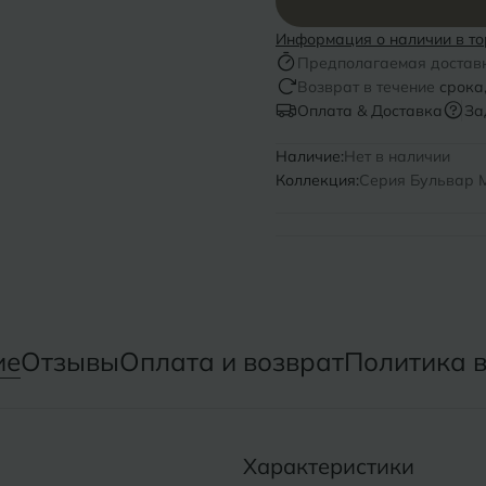
Информация о наличии в то
Нижний Новгород
Севастопо
Предполагаемая достав
Возврат в течение
срока
Новомосковск
Симфероп
Оплата & Доставка
За
Новосибирск
Славянск-
Наличие:
Нет в наличии
Смоленск
Коллекция:
Серия Бульвар M
О
Сосновый 
Одинцово
Сочи
Октябрьский
Ставропол
Омск
ие
Отзывы
Оплата и возврат
Политика 
Сыктывкар
Оренбург
Орехово-Зуево
Характеристики