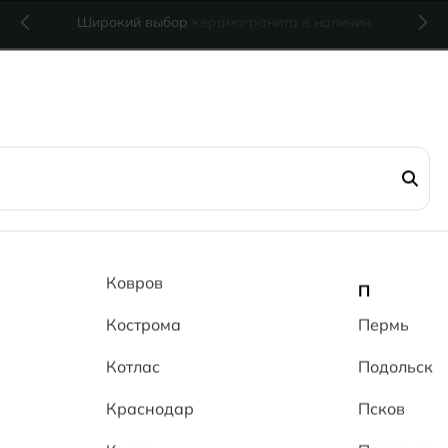
Широкий выбор
керамогранита в наличии
osha Cream Dark 204 RsMT
Роша тем
Ковров
П
Кострома
RsMT Ros
Пермь
Котлас
Подольск
RsMT
Краснодар
Псков
(0 отзывов)
11