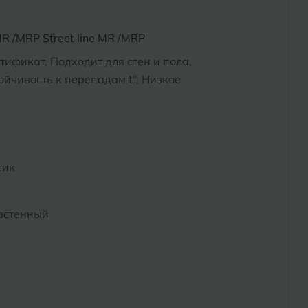
R /MRP Street line MR /MRP
тификат, Подходит для стен и пола,
йчивость к перепадам t°, Низкое
тик
астенный