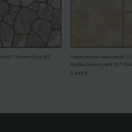
T Steven Gray MT
Роша светло-кремовый 207 R
Rosha Cream Light 207 RsMT
1 440 ₽