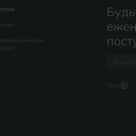
Будь
елям
ежен
озврат
пост
нфиденциальности
 работ