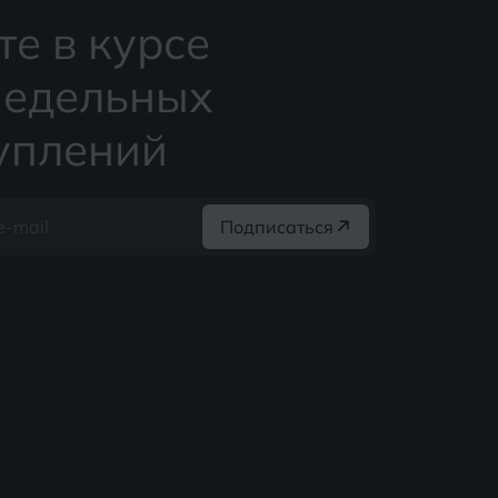
те в курсе
едельных
уплений
Подписаться