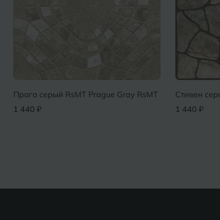
Прага серый RsMT Prague Gray RsMT
Стивен серый M
1 440 ₽
1 440 ₽