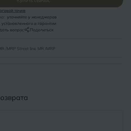
Купить сейчас
Х
рговой точке
ль
Химки
ка:
уточняйте у менеджеров
, установленного в гарантии
оль
Ч
дать вопрос
Поделиться
на-Кубани
Чебоксары
R /MRP Street line MR /MRP
Челябинск
Бор
Э
Энгельс
ь
возврата
Я
Ярославль