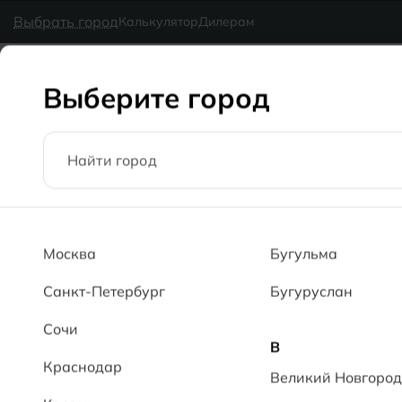
в наличии
MG Ceramic
- делаем красиво надолго
Выбрать город
Калькулятор
Дилерам
Коллекции
Каталог
Блог
Доставка
Оплата
Галерея
Выберите город
Главная
Каталог
60x60
Роша темно-кремовый 204 RsMT R
Москва
Бугульма
Санкт-Петербург
Бугуруслан
Сочи
В
Краснодар
Великий Новгород