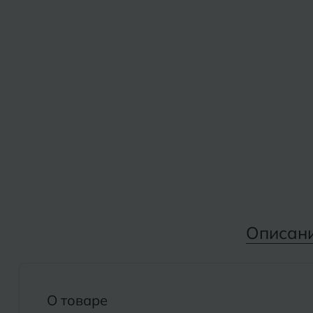
Дмитровград
Альметьевск
Анапа
Е
Армавир
Евпатория
Екатеринбург
Б
Барнаул
И
Белгород
Иваново
Белореченск
Ижевск
Боровичи
Описан
К
Брянск
Казань
Кемерово
О товаре