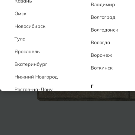
Казань
Владимир
Омск
Волгоград
Новосибирск
Волгодонск
Тула
Вологда
Ярославль
Воронеж
Екатеринбург
Воткинск
Нижний Новгород
Г
Ростов-на-Дону
Геленджик
А
Грозный
Аксай
Алушта
Д