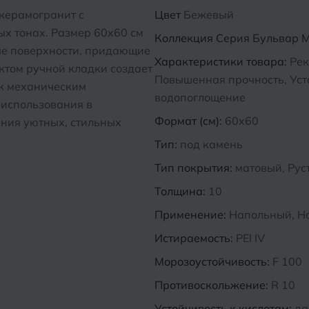
 керамогранит с
Цвет
Бежевый
х тонах. Размер 60x60 см
Коллекция
Серия Бульвар M
ые поверхности, придающие
Характеристики товара:
Рек
ектом ручной кладки создает
Повышенная прочность, Усто
 к механическим
водопоглощение
 использования в
Формат (см):
60x60
ания уютных, стильных
Тип:
под камень
Тип покрытия:
матовый, Рус
Толщина:
10
Применение:
Напольный, Н
Истираемость:
PEI IV
Морозоустойчивость:
F 100
Противоскольжение:
R 10
Устойчивость к кислотам:
да