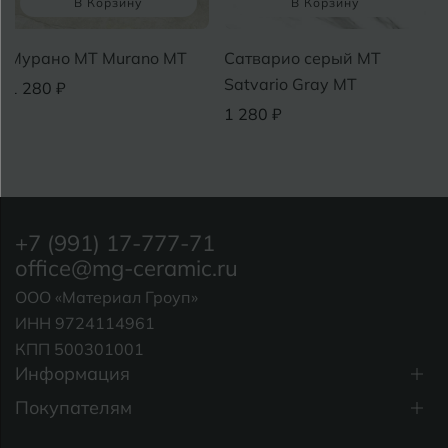
В Корзину
В Корзину
Мурано MT Murano MT
Сатварио серый MT
Satvario Gray МТ
1 280 ₽
1 280 ₽
+7 (991) 17-777-71
office@mg-ceramic.ru
ООО «Материал Гроуп»
ИНН 9724114961
КПП 500301001
Информация
Покупателям