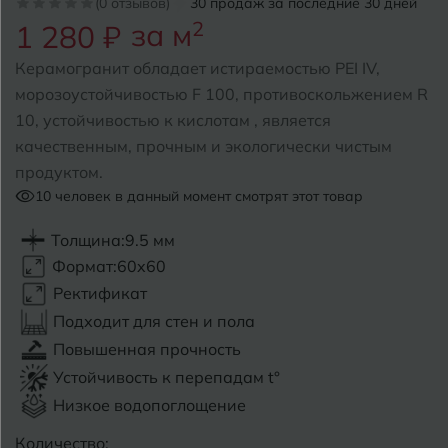
(0 отзывов)
30 продаж за последние 30 дней
за м
2
1 280 ₽
Б
Барнаул
Р
Раменское
Керамогранит обладает истираемостью PEI IV,
Белгород
морозоустойчивостью F 100, противоскольжением R
Ростов-на-Дону
10, устойчивостью к кислотам , является
Белореченск
Рыбинск
качественным, прочным и экологически чистым
продуктом.
Боровичи
Рязань
10
человек в данный момент смотрят этот товар
Брянск
Толщина:
9.5 мм
С
Салехард
Бугульма
Формат:
60x60
Самара
Ректификат
Бугуруслан
Подходит для стен и пола
Саранск
Повышенная прочность
В
Великий Новгород
Саратов
Устойчивость к перепадам t°
Низкое водопоглощение
Владимир
Севастополь
Количество: