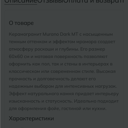
Описание
Отзывы
Оплата и возврат
П
Тимашевск
Екатеринбург
Тобольск
И
Иваново
О товаре
Тольятти
Ижевск
Керамогранит Murano Dark MT с насыщенным
Томск
темным оттенком и эффектом мрамора создает
атмосферу роскоши и глубины.
Его размер
Тула
К
Казань
60x60 см и матовая поверхность позволяют
Тюмень
оформить как пол, так и стены в интерьерах в
Кемерово
классическом или современном стиле. Высокая
Ковров
прочность и долговечность делают его
У
Улан-Удэ
надежным выбором для интенсивных нагрузок.
Кострома
Ульяновск
Эффект натурального камня придает интерьеру
Котлас
изысканность и статусность.
Идеально подходит
Уфа
для оформления фойе, гостиной или кухни.
Краснодар
Характеристики
Х
Химки
Курган