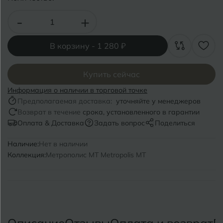
Волгоград
Симферополь
-
+
Волгодонск
Славянск-на-Кубани
Вологда
В корзину -
1 280 ₽
Смоленск
Воронеж
Сосновый Бор
Купить сейчас
Воткинск
Сочи
Информация о наличии в торговой точке
Предполагаемая доставка:
уточняйте у менеджеров
Ставрополь
Возврат в течение
срока, установленного в гарантии
Г
Геленджик
Оплата & Доставка
Задать вопрос
Поделиться
Сыктывкар
Грозный
Наличие:
Нет в наличии
Коллекция:
Метрополис MT Metropolis MT
Т
Таганрог
Д
Дмитровград
Тверь
Е
Темрюк
Евпатория