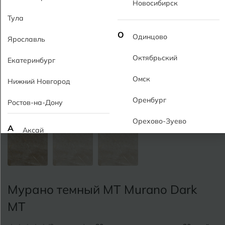
Новосибирск
Тула
О
Одинцово
Ярославль
Октябрьский
Екатеринбург
Омск
Нижний Новгород
Оренбург
Ростов-на-Дону
Орехово-Зуево
А
Аксай
Алушта
П
Пермь
Альметьевск
Подольск
Мурано темный MT Murano Dark
Анапа
Псков
MT
Армавир
Пятигорск