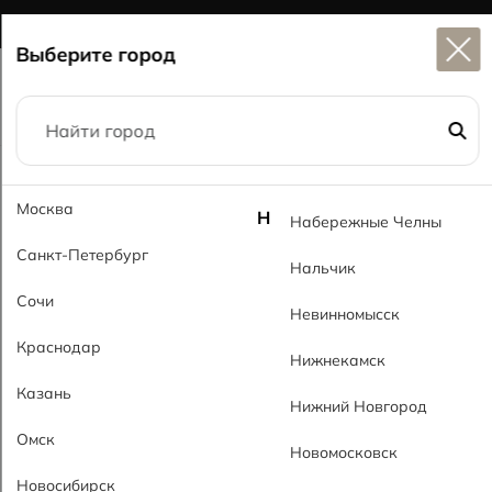
Широкий выбор
керамогранита в наличии
Выберите город
Главная
Каталог
60x60
Москва
Мурано темный MT Murano Dark MT
Н
Набережные Челны
Санкт-Петербург
Нальчик
Сочи
Невинномысск
Краснодар
Нижнекамск
Казань
Нижний Новгород
Омск
Новомосковск
Новосибирск