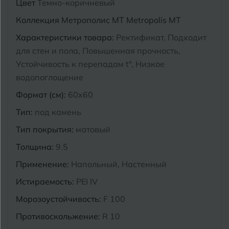
Цвет
Темно-коричневый
Курганинск
Коллекция
Метрополис MT Metropolis MT
Ч
Чебоксары
Характеристики товара:
Ректификат, Подходит
М
Челябинск
Магнитогорск
для стен и пола, Повышенная прочность,
Устойчивость к перепадам t°, Низкое
Майкоп
водопоглощение
Э
Энгельс
Муром
Формат (см):
60x60
Тип:
под камень
Я
Ярославль
Тип покрытия:
матовый
Толщина:
9.5
Применение:
Напольный, Настенный
Истираемость:
PEI IV
Морозоустойчивость:
F 100
Противоскольжение:
R 10