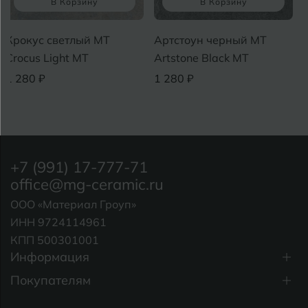
орзину
В Корзину
В Кор
тлый MT
Артстоун черный MT
Фьюжн темно
t MT
Artstone Black MT
Fusion Gray 
1 280 ₽
1 280 ₽
+7 (991) 17-777-71
office@mg-ceramic.ru
ООО «Материал Гроуп»
ИНН 9724114961
КПП 500301001
Информация
Покупателям