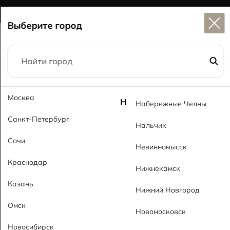
Широкий выбор
керамогранита в наличии
Выберите город
Главная
Каталог
60x60
Москва
Манилла бежевая MT Manilla Beige MT
Н
Набережные Челны
Санкт-Петербург
Нальчик
Сочи
Невинномысск
Краснодар
Нижнекамск
Казань
Нижний Новгород
Омск
Новомосковск
Новосибирск