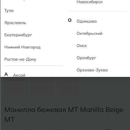
Новосибирск
Тула
О
Одинцово
Ярославль
Октябрьский
Екатеринбург
Омск
Нижний Новгород
Оренбург
Ростов-на-Дону
Орехово-Зуево
А
Аксай
Алушта
П
Пермь
Альметьевск
Подольск
Манилла бежевая MT Manilla Beige
Анапа
Псков
MT
Армавир
Пятигорск