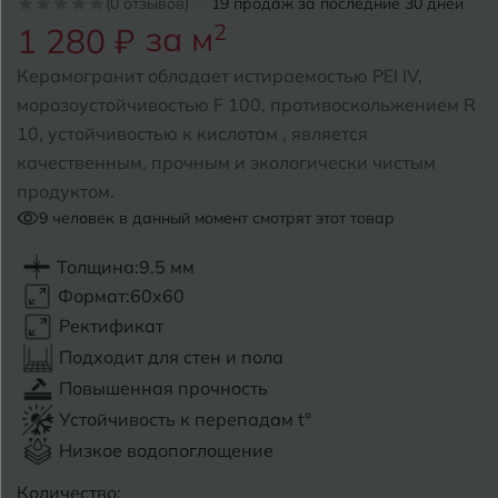
(0 отзывов)
19 продаж за последние 30 дней
за м
2
1 280 ₽
Б
Барнаул
Р
Раменское
Керамогранит обладает истираемостью PEI IV,
Белгород
морозоустойчивостью F 100, противоскольжением R
Ростов-на-Дону
10, устойчивостью к кислотам , является
Белореченск
Рыбинск
качественным, прочным и экологически чистым
продуктом.
Боровичи
Рязань
9
человек в данный момент смотрят этот товар
Брянск
Толщина:
9.5 мм
С
Салехард
Бугульма
Формат:
60x60
Самара
Ректификат
Бугуруслан
Подходит для стен и пола
Саранск
Повышенная прочность
В
Великий Новгород
Саратов
Устойчивость к перепадам t°
Низкое водопоглощение
Владимир
Севастополь
Количество: