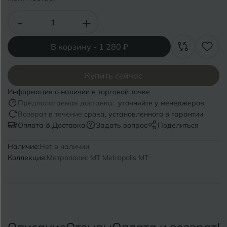
Волгоград
Симферополь
-
+
Волгодонск
Славянск-на-Кубани
Вологда
В корзину -
1 280 ₽
Смоленск
Воронеж
Сосновый Бор
Купить сейчас
Воткинск
Сочи
Информация о наличии в торговой точке
Предполагаемая доставка:
уточняйте у менеджеров
Ставрополь
Возврат в течение
срока, установленного в гарантии
Г
Геленджик
Оплата & Доставка
Задать вопрос
Поделиться
Сыктывкар
Грозный
Наличие:
Нет в наличии
Коллекция:
Метрополис MT Metropolis MT
Т
Таганрог
Д
Дмитровград
Тверь
Е
Темрюк
Евпатория