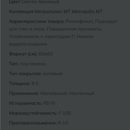
Цвет
Светло-бежевый
Курганинск
Коллекция
Метрополис MT Metropolis MT
Ч
Чебоксары
Характеристики товара:
Ректификат, Подходит
М
Челябинск
Магнитогорск
для стен и пола, Повышенная прочность,
Устойчивость к перепадам t°, Низкое
Майкоп
водопоглощение
Э
Энгельс
Муром
Формат (см):
60x60
Тип:
под камень
Я
Ярославль
Тип покрытия:
матовый
Толщина:
9.5
Применение:
Напольный, Настенный
Истираемость:
PEI IV
Морозоустойчивость:
F 100
Противоскольжение:
R 10