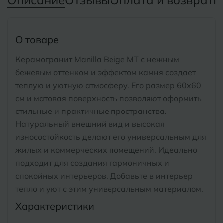
Описание
Отзывы
Оплата и возврат
П
Тимашевск
Екатеринбург
Тобольск
И
Иваново
О товаре
Тольятти
Ижевск
Керамогранит Manilla Beige MT с нежным
Томск
бежевым оттенком и эффектом камня создает
теплую и уютную атмосферу.
Его размер 60x60
Тула
К
Казань
см и матовая поверхность позволяют оформить
Тюмень
стильные и практичные пространства.
Кемерово
Натуральный внешний вид и высокая
Ковров
износостойкость делают его универсальным для
У
Улан-Удэ
жилых и коммерческих помещений.
Идеально
Кострома
Ульяновск
подходит для создания гармоничных и
Котлас
спокойных интерьеров. Добавьте в интерьер
Уфа
тепло и уют с этим универсальным материалом.
Краснодар
Характеристики
Х
Химки
Курган