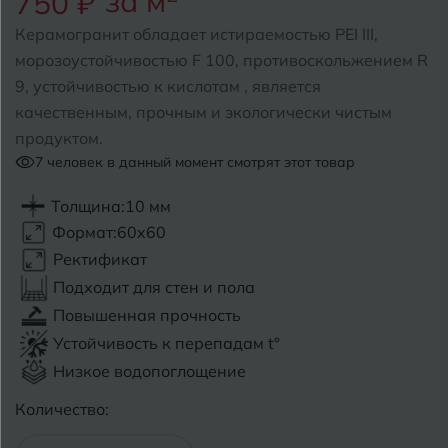
за м
750 ₽
Керамогранит обладает истираемостью PEI III,
Б
Барнаул
Р
Раменское
морозоустойчивостью F 100, противоскольжением R
9, устойчивостью к кислотам , является
Белгород
Ростов-на-Дону
качественным, прочным и экологически чистым
Белореченск
Рыбинск
продуктом.
7
человек в данный момент смотрят этот товар
Боровичи
Рязань
Толщина:
10 мм
Брянск
Формат:
60x60
С
Салехард
Бугульма
Ректификат
Подходит для стен и пола
Самара
Бугуруслан
Повышенная прочность
Саранск
Устойчивость к перепадам t°
В
Великий Новгород
Низкое водопоглощение
Саратов
Владимир
Количество:
Севастополь