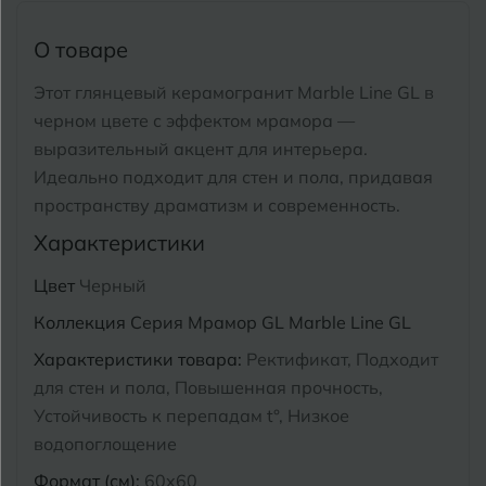
Тимашевск
Екатеринбург
О товаре
Тобольск
И
Иваново
Этот глянцевый керамогранит Marble Line GL в
Тольятти
черном цвете с эффектом мрамора —
Ижевск
Томск
выразительный акцент для интерьера.
Идеально подходит для стен и пола, придавая
Тула
К
Казань
пространству драматизм и современность.
Тюмень
Характеристики
Кемерово
Цвет
Черный
Ковров
У
Улан-Удэ
Коллекция
Серия Мрамор GL Marble Line GL
Кострома
Ульяновск
Характеристики товара:
Ректификат, Подходит
Котлас
для стен и пола, Повышенная прочность,
Уфа
Устойчивость к перепадам t°, Низкое
Краснодар
водопоглощение
Х
Химки
Курган
Формат (см):
60x60