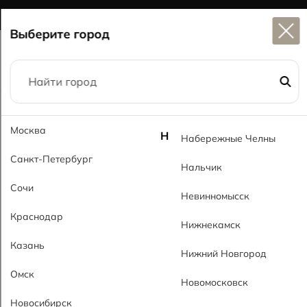
долго
Широкий выбор
керамогранита в наличии
Выберите город
Главная
Каталог
60x60
Эспио черный GL Espio Black GL
Москва
Н
Набережные Челны
Санкт-Петербург
Нальчик
Сочи
Невинномысск
Краснодар
Нижнекамск
Казань
Нижний Новгород
Омск
Новомосковск
Новосибирск