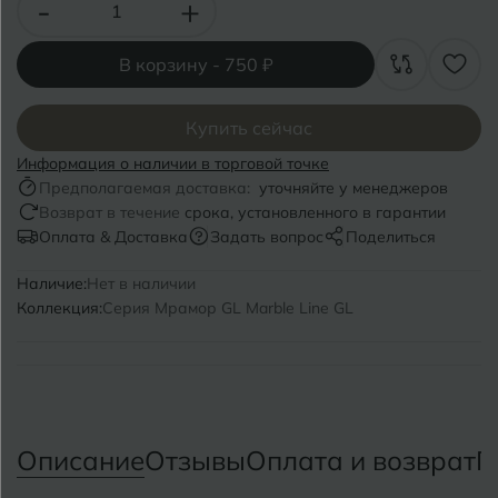
-
+
Волгоград
Симферополь
Волгодонск
Славянск-на-Кубани
В корзину -
750 ₽
Вологда
Смоленск
Купить сейчас
Воронеж
Сосновый Бор
Информация о наличии в торговой точке
Воткинск
Предполагаемая доставка:
уточняйте у менеджеров
Сочи
Возврат в течение
срока, установленного в гарантии
Оплата & Доставка
Задать вопрос
Поделиться
Ставрополь
Г
Геленджик
Наличие:
Нет в наличии
Сыктывкар
Коллекция:
Серия Мрамор GL Marble Line GL
Грозный
Т
Таганрог
Д
Дмитровград
Тверь
Е
Описание
Отзывы
Оплата и возврат
П
Темрюк
Евпатория