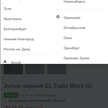
Новосибирск
Тула
О
Одинцово
Ярославль
Октябрьский
Екатеринбург
Омск
Нижний Новгород
Оренбург
Ростов-на-Дону
Орехово-Зуево
А
Аксай
Алушта
П
Пермь
Альметьевск
Эспио черный GL Espio Black GL
Подольск
Анапа
Псков
Акция
(0 отзывов)
32 продажи за последние 30 дней
Армавир
Пятигорск
2