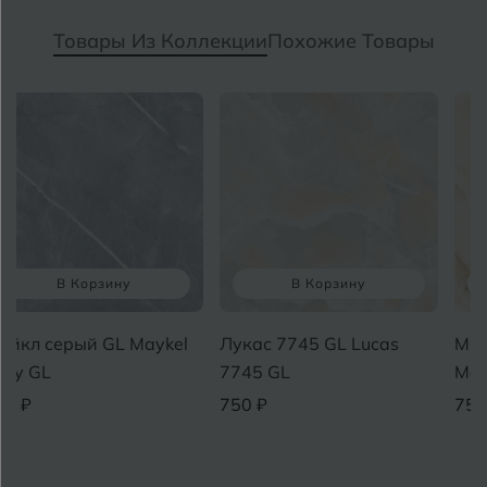
Товары Из Коллекции
Похожие Товары
В Корзину
В Корзину
айкл серый GL Maykel
Лукас 7745 GL Lucas
Мра
ray GL
7745 GL
Mar
50 ₽
750 ₽
750