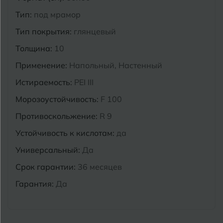
Курганинск
Тип:
под мрамор
Ч
Чебоксары
Тип покрытия:
глянцевый
М
Челябинск
Магнитогорск
Толщина:
10
Применение:
Напольный, Настенный
Майкоп
Э
Энгельс
Истираемость:
PEI III
Муром
Морозоустойчивость:
F 100
Я
Ярославль
Противоскольжение:
R 9
Устойчивость к кислотам:
да
Универсальный:
Да
Срок гарантии:
36 месяцев
Гарантия:
Да