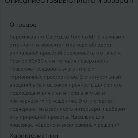
Описание
Отзывы
Оплата и возврат
П
Тимашевск
Екатеринбург
Тобольск
И
Иваново
О товаре
Тольятти
Ижевск
Керамогранит Calacatta Toronto MT с нежными
Томск
оттенками и эффектом мрамора обладает
уникальной красотой с зеленоватым отливом.
Тула
К
Казань
Размер 60x60 см и матовая поверхность
Тюмень
позволяют создавать элегантные и
Кемерово
гармоничные пространства. Его натуральный
Ковров
внешний вид и высокая прочность делают его
У
Улан-Удэ
подходящим для стен и пола в жилых и
Кострома
Ульяновск
коммерческих помещениях.
Этот материал
Котлас
подчеркнет изысканность интерьера и добавит
Уфа
ему природной красоты. Идеально для
Краснодар
классики, модерна и эксклюзивных решений.
Х
Химки
Курган
Характеристики