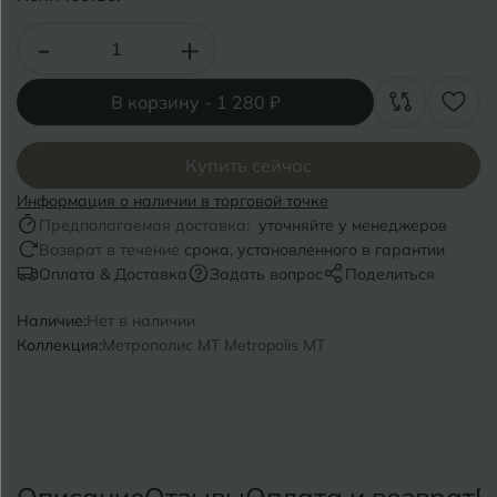
Волгоград
Симферополь
-
+
Волгодонск
Славянск-на-Кубани
Вологда
В корзину -
1 280 ₽
Смоленск
Воронеж
Сосновый Бор
Купить сейчас
Воткинск
Сочи
Информация о наличии в торговой точке
Предполагаемая доставка:
уточняйте у менеджеров
Ставрополь
Возврат в течение
срока, установленного в гарантии
Г
Геленджик
Оплата & Доставка
Задать вопрос
Поделиться
Сыктывкар
Грозный
Наличие:
Нет в наличии
Коллекция:
Метрополис MT Metropolis MT
Т
Таганрог
Д
Дмитровград
Тверь
Е
Темрюк
Евпатория