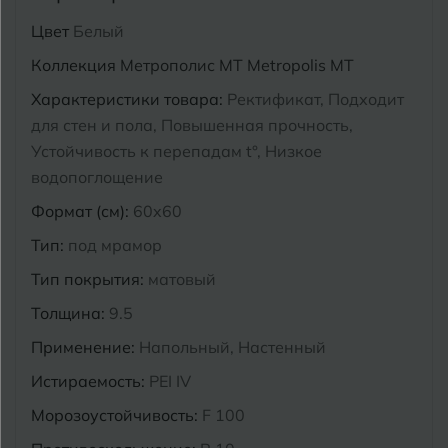
Курганинск
Цвет
Белый
Ч
Чебоксары
Коллекция
Метрополис MT Metropolis MT
М
Челябинск
Магнитогорск
Характеристики товара:
Ректификат, Подходит
для стен и пола, Повышенная прочность,
Майкоп
Устойчивость к перепадам t°, Низкое
Э
Энгельс
водопоглощение
Муром
Формат (см):
60x60
Я
Ярославль
Тип:
под мрамор
Тип покрытия:
матовый
Толщина:
9.5
Применение:
Напольный, Настенный
Истираемость:
PEI IV
Морозоустойчивость:
F 100