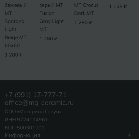
бежевый
серый MT
MT Crocus
1 168 ₽
MT
Fusion
Dark MT
Santana
Gray Light
1 280 ₽
Light
МТ
Beige MT
1 280 ₽
60x60
1 280 ₽
+7 (991) 17-777-71
office@mg-ceramic.ru
ООО «Материал Гроуп»
ИНН 9724114961
КПП 500301001
Информация