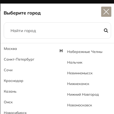
Широкий выбор
керамогранита в наличии
Выберите город
Главная
Каталог
60x60
Москва
Калакатта Торонто MT Calacatta Toronto MT
Н
Набережные Челны
Санкт-Петербург
Нальчик
Сочи
Невинномысск
Краснодар
Нижнекамск
Казань
Нижний Новгород
Омск
Новомосковск
Новосибирск