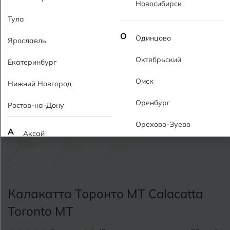
Новосибирск
Тула
О
Одинцово
Ярославль
Октябрьский
Екатеринбург
Омск
Нижний Новгород
Оренбург
Ростов-на-Дону
Орехово-Зуево
А
Аксай
Алушта
П
Пермь
Альметьевск
Подольск
Калакатта Торонто MT Calacatta
Анапа
Псков
Toronto MT
Армавир
Пятигорск