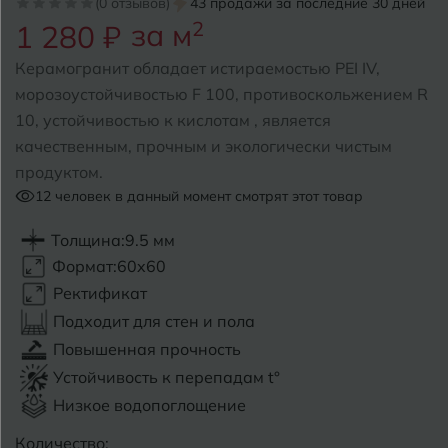
(0 отзывов)
43 продажи за последние 30 дней
за м
2
1 280 ₽
Б
Барнаул
Р
Раменское
Керамогранит обладает истираемостью PEI IV,
Белгород
морозоустойчивостью F 100, противоскольжением R
Ростов-на-Дону
10, устойчивостью к кислотам , является
Белореченск
Рыбинск
качественным, прочным и экологически чистым
продуктом.
Боровичи
Рязань
12
человек в данный момент смотрят этот товар
Брянск
Толщина:
9.5 мм
С
Салехард
Бугульма
Формат:
60x60
Самара
Ректификат
Бугуруслан
Подходит для стен и пола
Саранск
Повышенная прочность
В
Великий Новгород
Саратов
Устойчивость к перепадам t°
Низкое водопоглощение
Владимир
Севастополь
Количество: