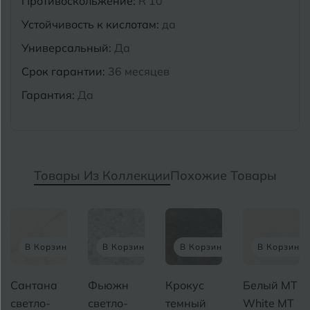
Противоскольжение:
R 10
Устойчивость к кислотам:
да
Универсальный:
Да
Срок гарантии:
36 месяцев
Гарантия:
Да
Товары Из Коллекции
Похожие Товары
В Корзину
В Корзину
В Корзину
В Корзину
Сантана
Фьюжн
Крокус
Белый MT
светло-
светло-
темный
White MT