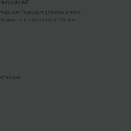
etropolis MT
тификат, Подходит для стен и пола,
йчивость к перепадам t°, Низкое
астенный