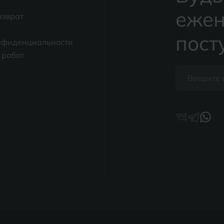
ежен
озврат
пост
нфиденциальности
 работ