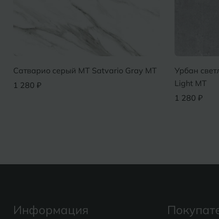
Сатварио серый MT Satvario Gray МТ
Урбан свет
Light МТ
1 280 ₽
1 280 ₽
Информация
Покупат