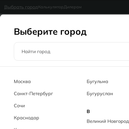
в наличии
MG Ceramic
- делаем красиво надолго
Выбрать город
Калькулятор
Дилерам
Коллекции
Каталог
Блог
Доставка
Оплата
Галерея
Выберите город
Главная
Каталог
60x60
Арника антрацитовый MT Arnika A
Москва
Бугульма
Санкт-Петербург
Бугуруслан
Сочи
В
Краснодар
Великий Новгород