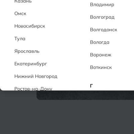
Казань
Владимир
Омск
Волгоград
Новосибирск
Волгодонск
Тула
Вологда
Ярославль
Воронеж
Екатеринбург
Воткинск
Нижний Новгород
Г
Ростов-на-Дону
Геленджик
А
Грозный
Аксай
Алушта
Д