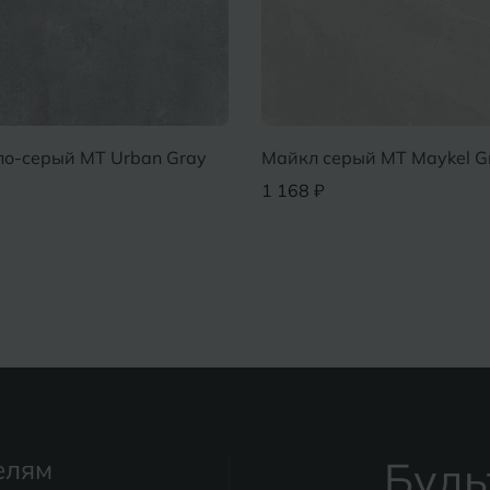
ло-серый MT Urban Gray
Майкл серый MT Maykel G
1 168 ₽
Будь
елям