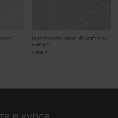
ray МТ
Графит светло-серый MT Grafit Gray
Light МТ
1 280 ₽
те в курсе