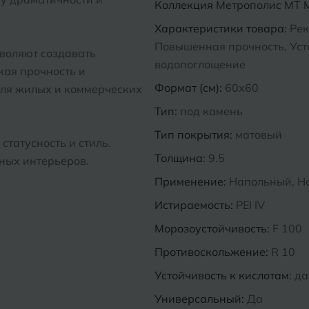
Коллекция
Метрополис MT M
Характеристики товара:
Рек
Повышенная прочность, Усто
зволяют создавать
водопоглощение
кая прочность и
Формат (см):
60x60
для жилых и коммерческих
Тип:
под камень
Тип покрытия:
матовый
татусность и стиль.
Толщина:
9.5
нных интерьеров.
Применение:
Напольный, Н
Истираемость:
PEI IV
Морозоустойчивость:
F 100
Противоскольжение:
R 10
Устойчивость к кислотам:
да
Универсальный:
Да