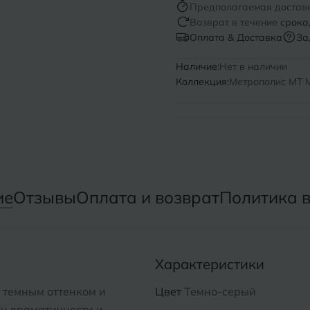
Предполагаемая достав
Возврат в течение
срока
Нижний Новгород
Севастопо
Оплата & Доставка
За
Новомосковск
Симфероп
Наличие:
Нет в наличии
Коллекция:
Метрополис MT M
Новосибирск
Славянск-
Смоленск
О
Сосновый 
Одинцово
Сочи
Октябрьский
ие
Отзывы
Оплата и возврат
Политика 
Ставропол
Омск
Сыктывкар
Оренбург
Характеристики
Орехово-Зуево
 темным оттенком и
Цвет
Темно-серый
у драматичности и