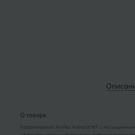
Дмитровград
Альметьевск
Анапа
Е
Армавир
Евпатория
Екатеринбург
Б
Барнаул
И
Белгород
Иваново
Белореченск
Описан
Ижевск
Боровичи
К
Брянск
О товаре
Казань
Керамогранит Arnika Antracit MT с насыщенным
Кемерово
эффектом каменной текстуры добавит интерьер