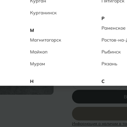
Курган
Пятигорск
Керамогранит обладает 
противоскольжением R 10
Курганинск
качественным, прочным 
Р
3
человек в данный момен
Раменское
М
Толщина:
9.5 мм
Магнитогорск
Ростов-на
Ректификат
Повышенная прочн
Майкоп
Рыбинск
Низкое водопогло
Муром
Рязань
Количество:
-
+
Н
С
Набережные Челны
Салехард
В
Нальчик
Самара
Невинномысск
Саранск
Информация о наличии в то
Нижнекамск
Саратов