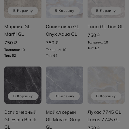
В Корзину
В Корзину
В Корзину
Марфил GL
Оникс аква GL
Тина GL Tina GL
Marfil GL
Onyx Aqua GL
750 ₽
750 ₽
750 ₽
Толщина: 10
Тип: 62
Толщина: 10
Толщина: 10
Тип: 62
Тип: 64
В Корзину
В Корзину
В Корзину
Эспио черный
Майкл серый
Лукас 7745 GL
GL Espio Black
GL Maykel Gray
Lucas 7745 GL
GL
GL
750 ₽