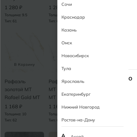
Сочи
1 280 ₽
1 280 ₽
1 168 ₽
Толщина: 9.5
Толщина: 9.5
Толщина: 10
Краснодар
Тип: 61
Тип: 61
Тип: 61
Казань
Омск
Новосибирск
В Корзину
В Корзину
В Корзину
Тула
О
Рафаэль
Рафаэль серый
Белый MT White
Ярославль
золотой MT
MT Rafael Gray
MT
Екатеринбург
Rafael Gold МТ
МТ
1 168 ₽
1 168 ₽
1 168 ₽
Толщина: 10
Нижний Новгород
Тип: 65
Толщина: 10
Толщина: 10
Ростов-на-Дону
Тип: 62
Тип: 62
А
Аксай