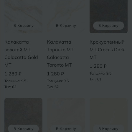
Ковров
У
Кострома
В Корзину
В Корзину
В Корзину
Котлас
Краснодар
Калакатта
Калакатта
Крокус темный
золотой MT
Торонто MT
MT Crocus Dark
Х
Курган
Calacatta Gold
Calacatta
MT
Курганинск
MT
Toronto MT
1 280 ₽
Ч
1 280 ₽
1 280 ₽
Толщина: 9.5
Тип: 61
Толщина: 9.5
Толщина: 9.5
М
Магнитогорск
Тип: 62
Тип: 62
Майкоп
Э
Муром
Я
В Корзину
В Корзину
В Корзину