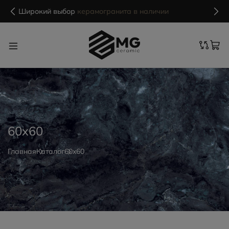
MG Ceramic
- делаем красиво надолго
60x60
Главная
Каталог
60x60