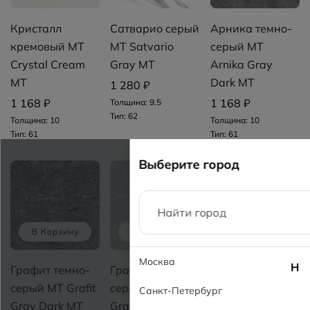
Кристалл
Сатварио серый
Арника темно-
кремовый MT
MT Satvario
серый MT
Crystal Cream
Gray МТ
Arnika Gray
МТ
Dark МТ
1 280 ₽
1 168 ₽
1 168 ₽
Толщина: 9.5
Тип: 62
Толщина: 10
Толщина: 10
Тип: 61
Тип: 61
Выберите город
В Корзину
В Корзину
В Корзину
Москва
Н
Графит темно-
Графит светло-
Майкл серый
серый MT Grafit
серый MT Grafit
MT Maykel Gray
Санкт-Петербург
Gray Dark МТ
Gray Light МТ
МТ