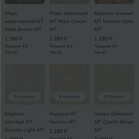
Бугуруслан
Марс
Марс кремовый
Мурано темный
коричневый MT
MT Mars Cream
MT Murano Dark
Mars Brown MT
MT
MT
В
Великий Новгород
1 280 ₽
1 280 ₽
1 280 ₽
Владимир
Толщина: 9.5
Толщина: 9.5
Толщина: 9.5
Тип: 61
Тип: 61
Тип: 61
Волгоград
Волгодонск
Вологда
В Корзину
В Корзину
В Корзину
Воронеж
Воткинск
Мурано
Мурано MT
Кварц бежевый
светлый MT
Murano MT
MT Quartz Beige
Murano Light MT
MT
Г
1 280 ₽
Геленджик
1 280 ₽
1 280 ₽
Толщина: 9.5