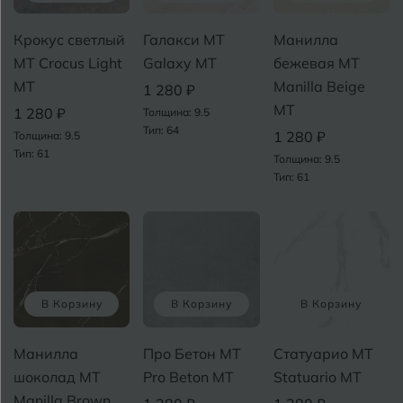
Крокус светлый
Галакси MT
Манилла
MT Crocus Light
Galaxy MT
бежевая MT
MT
Manilla Beige
1 280 ₽
MT
1 280 ₽
Толщина: 9.5
Тип: 64
1 280 ₽
Толщина: 9.5
Тип: 61
Толщина: 9.5
Тип: 61
В Корзину
В Корзину
В Корзину
Манилла
Про Бетон MT
Статуарио MT
шоколад MT
Pro Beton MT
Statuario MT
Manilla Brown