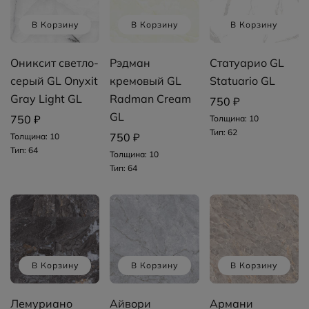
В Корзину
В Корзину
В Корзину
Ониксит светло-
Рэдман
Статуарио GL
серый GL Onyxit
кремовый GL
Statuario GL
Gray Light GL
Radman Cream
750 ₽
GL
750 ₽
Толщина: 10
Тип: 62
750 ₽
Толщина: 10
Тип: 64
Толщина: 10
Тип: 64
В Корзину
В Корзину
В Корзину
Лемуриано
Айвори
Армани