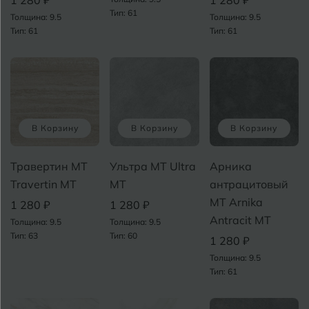
Грозный
Тип: 61
Толщина: 9.5
Толщина: 9.5
Тип: 61
Тип: 61
Т
Д
Дмитровград
Е
Евпатория
В Корзину
В Корзину
В Корзину
Екатеринбург
Травертин MT
Ультра MT Ultra
Арника
И
Иваново
Travertin MT
MT
антрацитовый
MT Arnika
1 280 ₽
1 280 ₽
Ижевск
Antracit MT
Толщина: 9.5
Толщина: 9.5
Тип: 63
Тип: 60
1 280 ₽
К
Казань
Толщина: 9.5
Тип: 61
Кемерово