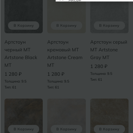
Алушта
П
Альметьевск
В Корзину
В Корзину
В Корзину
Анапа
Артстоун
Артстоун
Артстоун серый
черный MT
кремовый MT
MT Artstone
Армавир
Artstone Black
Artstone Cream
Gray MT
MT
MT
1 280 ₽
Б
Барнаул
Р
1 280 ₽
1 280 ₽
Толщина: 9.5
Тип: 61
Толщина: 9.5
Толщина: 9.5
Белгород
Тип: 61
Тип: 61
Белореченск
Боровичи
Брянск
С
В Корзину
В Корзину
В Корзину
Бугульма