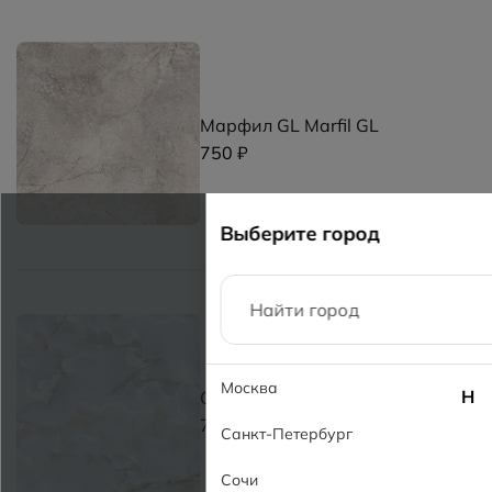
Марфил GL Marfil GL
750 ₽
Выберите город
Москва
Н
Оникс аква GL Onyx Aqua GL
750 ₽
Санкт-Петербург
Сочи