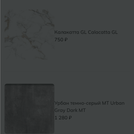
Кострома
Котлас
Калакатта GL Calacatta GL
Краснодар
750 ₽
Х
Курган
Курганинск
Ч
М
Магнитогорск
Майкоп
Э
Муром
Урбан темно-серый MT Urban
Gray Dark МТ
Я
1 280 ₽