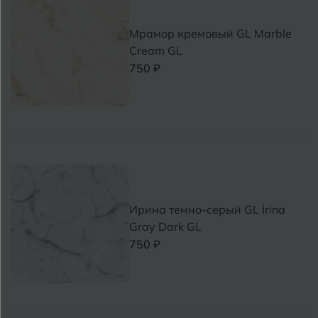
Т
Мрамор кремовый GL Marble
Д
Дмитровград
Cream GL
750 ₽
Е
Евпатория
Екатеринбург
И
Иваново
Ижевск
Ирина темно-серый GL İrina
Gray Dark GL
К
750 ₽
Казань
Кемерово
Ковров
У