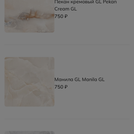
Пекан кремовый GL Pekan
Cream GL
750 ₽
Манила GL Manila GL
750 ₽