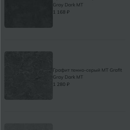
Gray Dark МТ
1 168 ₽
Графит темно-серый MT Grafit
Gray Dark МТ
1 280 ₽