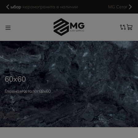
MG Ceramic
- делаем красиво надолго
60x60
Главная
Каталог
60x60