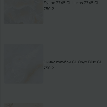
Лукас 7745 GL Lucas 7745 GL
Бугуруслан
750 ₽
В
Великий Новгород
Владимир
Волгоград
Волгодонск
Вологда
Оникс голубой GL Onyx Blue GL
750 ₽
Воронеж
Воткинск
Г
Геленджик
Грозный