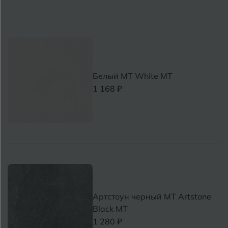
Белый MT White MT
1 168 ₽
Артстоун черный MT Artstone
Black MT
1 280 ₽