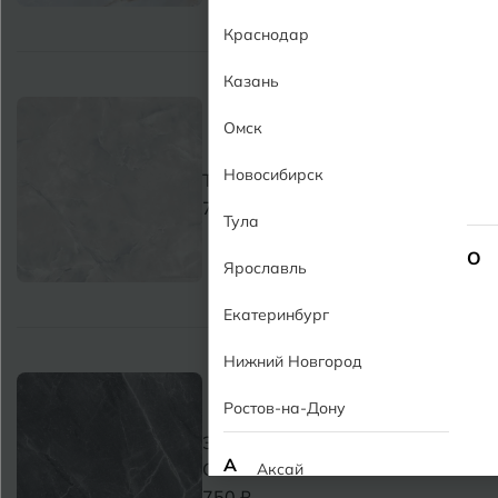
Краснодар
Казань
Омск
Новосибирск
Тина GL Tina GL
750 ₽
Тула
О
Ярославль
Екатеринбург
Нижний Новгород
Ростов-на-Дону
Эспио черный GL Espio Black
А
GL
Аксай
750 ₽