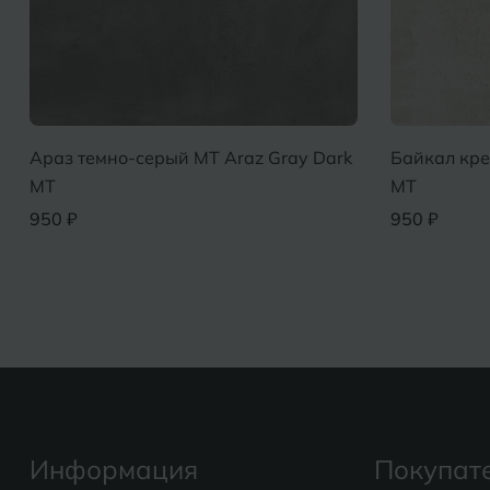
Араз темно-серый MT Araz Gray Dark
Байкал кре
MT
MT
950 ₽
950 ₽
Информация
Покупат