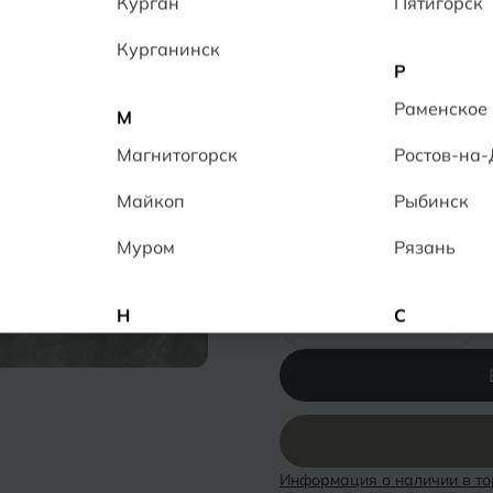
Курган
Пятигорск
Керамогранит обладает 
противоскольжением R 10
Курганинск
качественным, прочным 
Р
3
человек в данный момен
Раменское
М
Толщина:
10 мм
Магнитогорск
Ростов-на
Ректификат
Повышенная прочн
Майкоп
Рыбинск
Низкое водопогло
Муром
Рязань
Количество:
-
+
Н
С
Набережные Челны
Салехард
Нальчик
Самара
Невинномысск
Саранск
Информация о наличии в то
Нижнекамск
Саратов