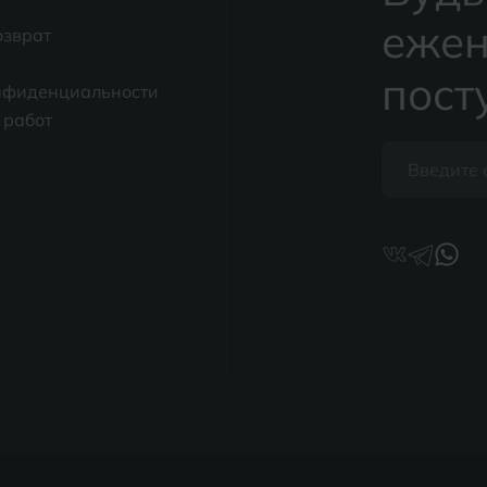
ежен
озврат
пост
нфиденциальности
 работ