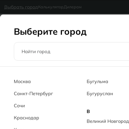
в наличии
MG Ceramic
- делаем красиво надолго
Выбрать город
Калькулятор
Дилерам
Коллекции
Каталог
Блог
Доставка
Оплата
Галерея
Выберите город
Главная
Каталог
60x120
Волга темно-серый MT Volga Gra
Москва
Бугульма
Санкт-Петербург
Бугуруслан
Сочи
В
Краснодар
Великий Новгород