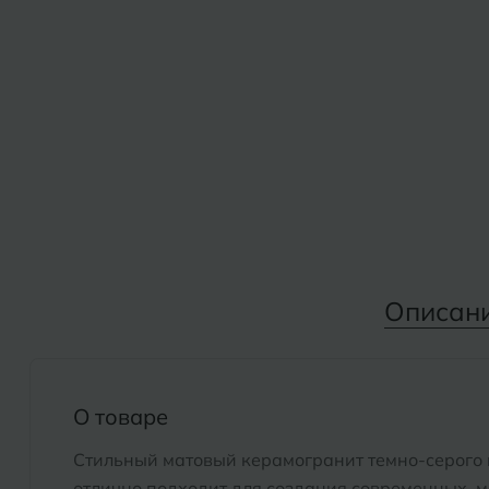
Дмитровград
Альметьевск
Анапа
Е
Армавир
Евпатория
Екатеринбург
Б
Барнаул
И
Белгород
Иваново
Белореченск
Описан
Ижевск
Боровичи
К
Брянск
О товаре
Казань
Стильный матовый керамогранит темно-серого 
Кемерово
отлично подходит для создания современных,