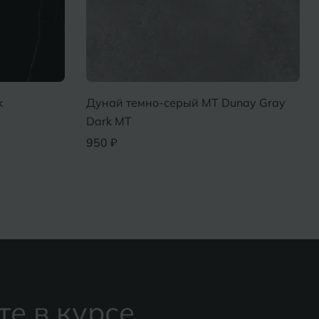
k
Дунай темно-серый MT Dunay Gray
Dark MT
950 ₽
те в курсе