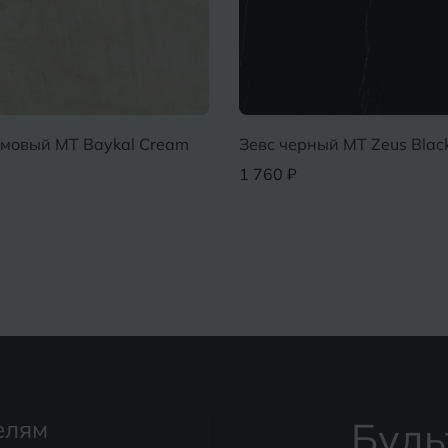
мовый MT Baykal Cream
Зевс черный MT Zeus Blac
1 760 ₽
Будь
елям