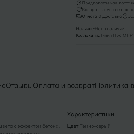
Предполагаемая достав
Возврат в течение
срока
Нижний Новгород
Севастопо
Оплата & Доставка
За
Новомосковск
Симфероп
Наличие:
Нет в наличии
Коллекция:
Линия Про MT Pro
Новосибирск
Славянск-
Смоленск
О
Сосновый 
Одинцово
Сочи
Октябрьский
ие
Отзывы
Оплата и возврат
Политика 
Ставропол
Омск
Сыктывкар
Оренбург
Характеристики
Орехово-Зуево
цвета с эффектом бетона,
Цвет
Темно-серый
 минималистичных