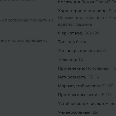
Коллекция
Линия Про MT Pro
Характеристики товара:
Рек
Повышенная прочность, Усто
ых просторных покрытий с
водопоглощение
Формат (см):
60x120
бину и характер вашему
Тип:
под бетон
Тип покрытия:
матовый
Толщина:
10
Применение:
Напольный, Н
Истираемость:
PEI IV
Морозоустойчивость:
F 100
Противоскольжение:
R 10
Устойчивость к кислотам:
да
Универсальный:
Да