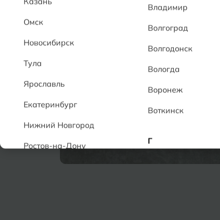
Казань
Владимир
Омск
Волгоград
Новосибирск
Волгодонск
Тула
Вологда
Ярославль
Воронеж
Екатеринбург
Воткинск
Нижний Новгород
Г
Ростов-на-Дону
Геленджик
А
Грозный
Аксай
Алушта
Д