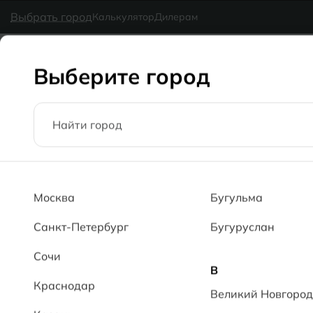
в наличии
MG Ceramic
- делаем красиво надолго
Выбрать город
Калькулятор
Дилерам
Коллекции
Каталог
Блог
Доставка
Оплата
Галерея
Выберите город
Главная
Каталог
60x120
Травертин кремовый PL Traverti
Москва
Бугульма
Санкт-Петербург
Бугуруслан
Сочи
В
Краснодар
Великий Новгород