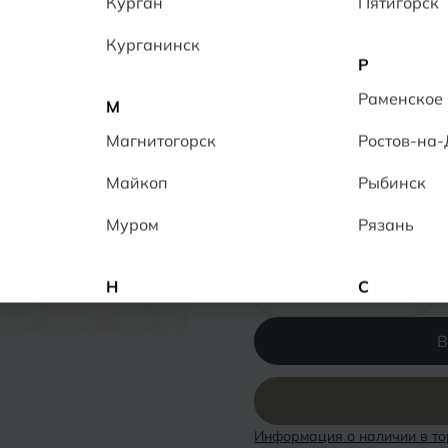
Курган
Пятигорск
Керамогранит обладает и
противоскольжением R 9,
Курганинск
качественным, прочным 
Р
14
человек в данный моме
Раменское
М
Толщина:
10 мм
Магнитогорск
Ростов-на
Ректификат
Повышенная прочн
Майкоп
Рыбинск
Полированная
Муром
Рязань
Количество:
-
+
Н
С
Набережные Челны
Салехард
В
Нальчик
Самара
Невинномысск
Саранск
Информация о наличии в то
Нижнекамск
Саратов