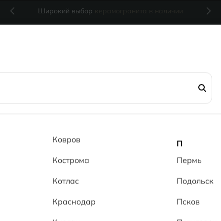
Широкий выбор
керамогранита в наличии
n Cream PL
Траверти
Ковров
П
Кострома
Travertin
Пермь
Котлас
Подольск
(0 отзывов)
32
Краснодар
Псков
за м
2
1 760 ₽