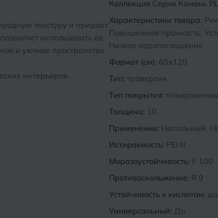
Коллекция
Серия Камень PL 
Характеристики товара:
Рек
иродную текстуру и придает
Повышенная прочность, Усто
позволяет использовать ее
Низкое водопоглощение
чное и уютное пространство.
Формат (см):
60x120
еских интерьеров.
Тип:
травертин
Тип покрытия:
полированн
Толщина:
10
Применение:
Напольный, Н
Истираемость:
PEI III
Морозоустойчивость:
F 100
Противоскольжение:
R 9
Устойчивость к кислотам:
да
Универсальный:
Да