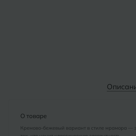
Дмитровград
Альметьевск
Анапа
Е
Армавир
Евпатория
Екатеринбург
Б
Барнаул
И
Белгород
Иваново
Белореченск
Описан
Ижевск
Боровичи
К
Брянск
О товаре
Казань
Кремово-бежевый вариант в стиле мрамора — 
Кемерово
тех, кто ценит классическую элегантность.