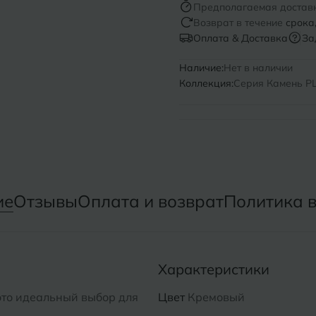
Предполагаемая достав
Возврат в течение
срока
Нижний Новгород
Севастопо
Оплата & Доставка
За
Новомосковск
Симфероп
Наличие:
Нет в наличии
Коллекция:
Серия Камень PL 
Новосибирск
Славянск-
Смоленск
О
Сосновый 
Одинцово
Сочи
Октябрьский
ие
Отзывы
Оплата и возврат
Политика 
Ставропол
Омск
Сыктывкар
Оренбург
Характеристики
Орехово-Зуево
это идеальный выбор для
Цвет
Кремовый