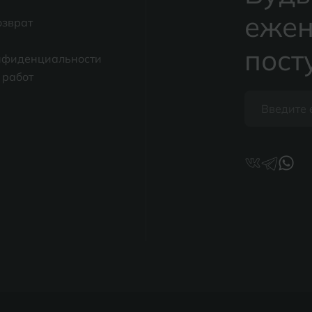
ежен
озврат
пост
нфиденциальности
 работ