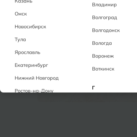
Казань
Владимир
Омск
Волгоград
Новосибирск
Волгодонск
Тула
Вологда
Ярославль
Воронеж
Екатеринбург
Воткинск
Нижний Новгород
Г
Ростов-на-Дону
Геленджик
А
Грозный
Аксай
Алушта
Д