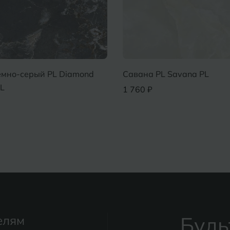
емно-серый PL Diamond
Савана PL Savana PL
PL
1 760 ₽
Будь
елям