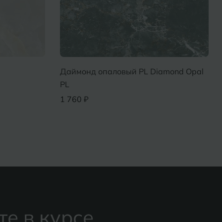
Даймонд опаловый PL Diamond Opal
PL
1 760 ₽
те в курсе