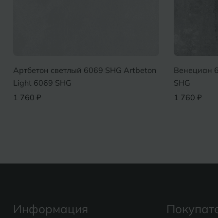
Артбетон светлый 6069 SHG Artbeton
Венециан 6
Light 6069 SHG
SHG
1 760 ₽
1 760 ₽
Информация
Покупат