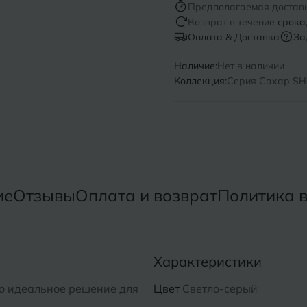
Предполагаемая достав
Возврат в течение
срока
Нижний Новгород
Севастопо
Оплата & Доставка
За
Новомосковск
Симфероп
Наличие:
Нет в наличии
Коллекция:
Серия Сахар SH
Новосибирск
Славянск-
Смоленск
О
Сосновый 
Одинцово
Сочи
Октябрьский
ие
Отзывы
Оплата и возврат
Политика 
Ставропол
Омск
Сыктывкар
Оренбург
Характеристики
Орехово-Зуево
то идеальное решение для
Цвет
Светло-серый