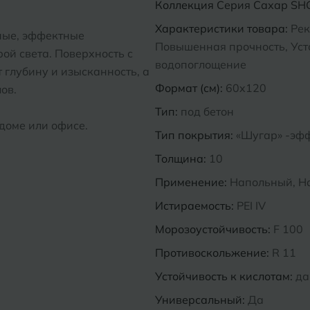
Коллекция
Серия Сахар SH
Характеристики товара:
Рек
ные, эффектные
Повышенная прочность, Усто
ой света. Поверхность с
водопоглощение
глубину и изысканность, а
Формат (см):
60x120
ов.
Тип:
под бетон
доме или офисе.
Тип покрытия:
«Шугар» -эф
Толщина:
10
Применение:
Напольный, Н
Истираемость:
PEI IV
Морозоустойчивость:
F 100
Противоскольжение:
R 11
Устойчивость к кислотам:
да
Универсальный:
Да