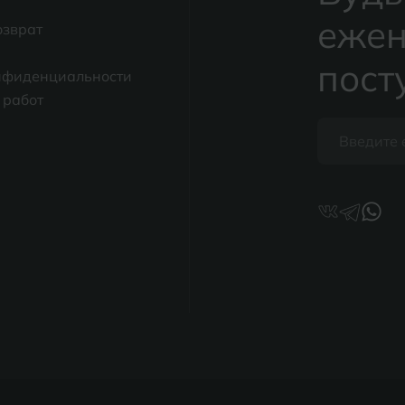
ежен
озврат
пост
нфиденциальности
 работ