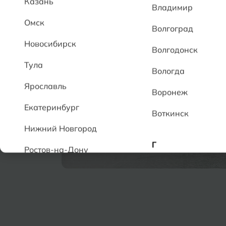
Казань
Владимир
Омск
Волгоград
Новосибирск
Волгодонск
Тула
Вологда
Ярославль
Воронеж
Екатеринбург
Воткинск
Нижний Новгород
Г
Ростов-на-Дону
Геленджик
А
Грозный
Аксай
Алушта
Д