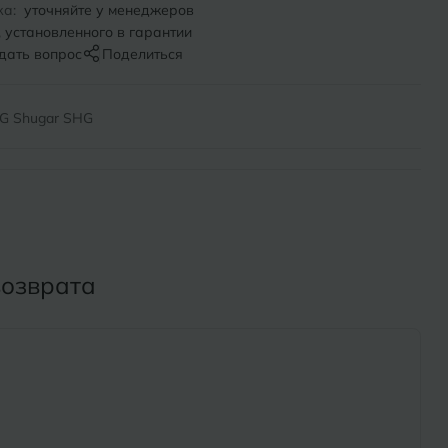
Х
ка:
уточняйте у менеджеров
, установленного в гарантии
ль
Химки
дать вопрос
Поделиться
оль
Ч
G Shugar SHG
на-Кубани
Чебоксары
Челябинск
Бор
Э
Энгельс
возврата
ь
Я
Ярославль