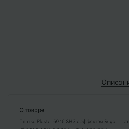
Дмитровград
Альметьевск
Анапа
Е
Армавир
Евпатория
Екатеринбург
Б
Барнаул
И
Белгород
Иваново
Белореченск
Описан
Ижевск
Боровичи
К
Брянск
О товаре
Казань
Плитка Plaster 6046 SHG с эффектом Sugar — э
Кемерово
оформления современных интерьеров.