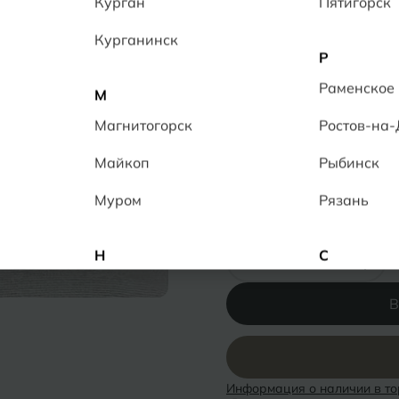
Курган
Пятигорск
Керамогранит обладает 
противоскольжением R 11
Курганинск
качественным, прочным 
Р
9
человек в данный момен
Раменское
М
Толщина:
10 мм
Магнитогорск
Ростов-на
Ректификат
Повышенная прочн
Майкоп
Рыбинск
Низкое водопогло
Муром
Рязань
Количество:
-
+
Н
С
Набережные Челны
Салехард
В
Нальчик
Самара
Невинномысск
Саранск
Информация о наличии в то
Нижнекамск
Саратов