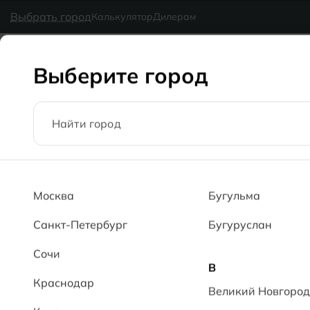
в наличии
MG Ceramic
- делаем красиво надолго
Выбрать город
Калькулятор
Дилерам
Коллекции
Каталог
Блог
Доставка
Оплата
Галерея
Выберите город
Главная
Каталог
60x120
Пластер 6046 SHG Plaster 6046 
Москва
Бугульма
Санкт-Петербург
Бугуруслан
Сочи
В
Краснодар
Великий Новгород