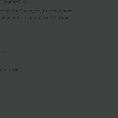
G Shugar SHG
тификат, Подходит для стен и пола,
йчивость к перепадам t°, Низкое
фект
астенный