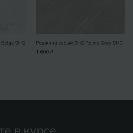
 Beige SHG
Реджина серый SHG Rejina Gray SHG
1 600 ₽
те в курсе