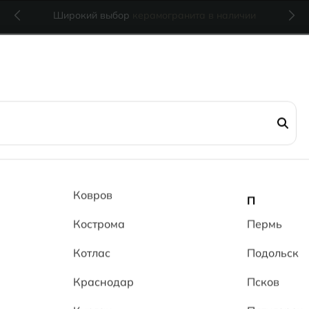
Широкий выбор
керамогранита в наличии
SHG
Пластер 6
Ковров
П
Кострома
SHG
Пермь
Котлас
Подольск
(0 отзывов)
28
Краснодар
Псков
за м
2
1 760 ₽