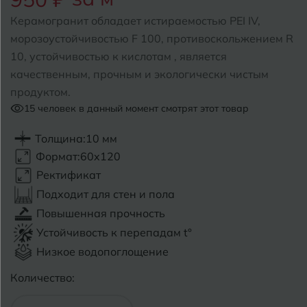
Керамогранит обладает истираемостью PEI IV,
Б
Барнаул
Р
Раменское
морозоустойчивостью F 100, противоскольжением R
10, устойчивостью к кислотам , является
Белгород
Ростов-на-Дону
качественным, прочным и экологически чистым
Белореченск
продуктом.
Рыбинск
15
человек в данный момент смотрят этот товар
Боровичи
Рязань
Толщина:
10 мм
Брянск
Формат:
60x120
С
Салехард
Ректификат
Бугульма
Подходит для стен и пола
Самара
Бугуруслан
Повышенная прочность
Саранск
Устойчивость к перепадам t°
В
Великий Новгород
Низкое водопоглощение
Саратов
Количество:
Владимир
Севастополь