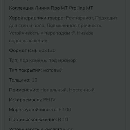
Коллекция
Линия Про MT Pro line MT
Курганинск
Ч
Чебоксары
Характеристики товара:
Ректификат, Подходит
для стен и пола, Повышенная прочность,
М
Челябинск
Магнитогорск
Устойчивость к перепадам t°, Низкое
Майкоп
водопоглощение
Э
Энгельс
Формат (см):
60x120
Муром
Тип:
под камень, под мрамор
Я
Ярославль
Тип покрытия:
матовый
Толщина:
10
Применение:
Напольный, Настенный
Истираемость:
PEI IV
Морозоустойчивость:
F 100
Противоскольжение:
R 10
Устойчивость к кислотам:
да