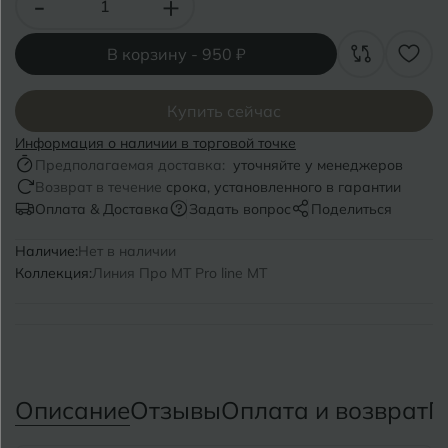
-
+
Волгоград
Симферополь
Волгодонск
Славянск-на-Кубани
В корзину -
950 ₽
Вологда
Смоленск
Купить сейчас
Воронеж
Сосновый Бор
Информация о наличии в торговой точке
Предполагаемая доставка:
уточняйте у менеджеров
Воткинск
Сочи
Возврат в течение
срока, установленного в гарантии
Оплата & Доставка
Задать вопрос
Поделиться
Ставрополь
Г
Геленджик
Наличие:
Нет в наличии
Сыктывкар
Коллекция:
Линия Про MT Pro line MT
Грозный
Т
Таганрог
Д
Дмитровград
Тверь
Описание
Отзывы
Оплата и возврат
П
Е
Темрюк
Евпатория