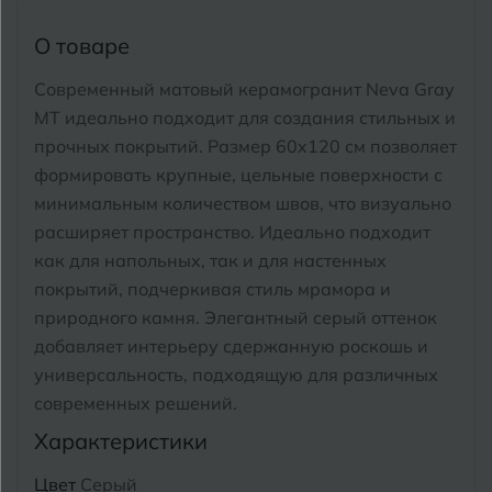
Тимашевск
Екатеринбург
О товаре
Тобольск
И
Иваново
Современный матовый керамогранит Neva Gray
Тольятти
MT идеально подходит для создания стильных и
Ижевск
Томск
прочных покрытий.
Размер 60x120 см позволяет
формировать крупные, цельные поверхности с
Тула
К
Казань
минимальным количеством швов, что визуально
расширяет пространство. Идеально подходит
Тюмень
Кемерово
как для напольных, так и для настенных
покрытий, подчеркивая стиль мрамора и
Ковров
У
Улан-Удэ
природного камня.
Элегантный серый оттенок
Кострома
добавляет интерьеру сдержанную роскошь и
Ульяновск
универсальность, подходящую для различных
Котлас
Уфа
современных решений.
Краснодар
Характеристики
Х
Химки
Курган
Цвет
Серый