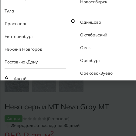
Новосибирск
Тула
О
Одинцово
Ярославль
Октябрьский
Екатеринбург
Омск
Нижний Новгород
Оренбург
Ростов-на-Дону
Орехово-Зуево
А
Аксай
Алушта
П
Пермь
Альметьевск
Нева серый MT Neva Gray MT
Подольск
Анапа
Акция
(0 отзывов)
Псков
29 продаж за последние 30 дней
Армавир
Пятигорск
за м
2
950 ₽