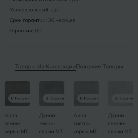
Универсальный:
Да
Срок гарантии:
36 месяцев
Гарантия:
Да
Товары Из Коллекции
Похожие Товары
В Корзину
В Корзину
В Корзину
В Корзину
Дунай
Араз
Дунай
Волга
темно-
светло-
светло-
темно-
серый MT
серый MT
серый MT
серый MT