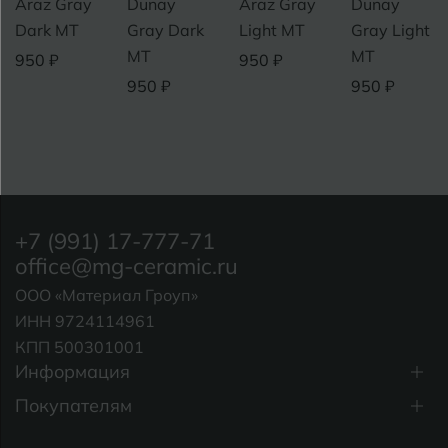
Dunay
Araz Gray
Dunay
Volga
Gray Dark
Light MT
Gray Light
Gray Dark
MT
MT
MT
950 ₽
950 ₽
950 ₽
950 ₽
+7 (991) 17-777-71
office@mg-ceramic.ru
ООО «Материал Гроуп»
ИНН 9724114961
КПП 500301001
Информация
Покупателям