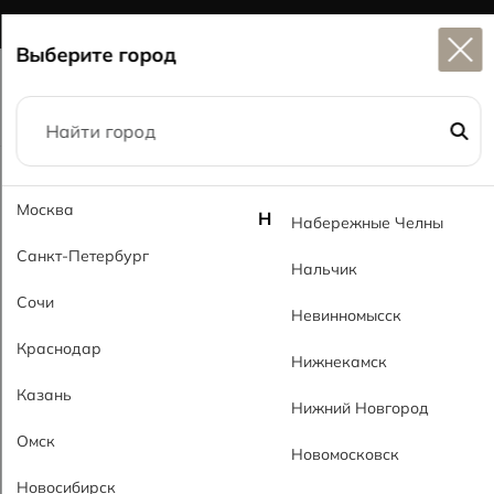
Широкий выбор
керамогранита в наличии
Выберите город
Главная
Каталог
60x120
Нева серый MT Neva Gray MT
Москва
Н
Набережные Челны
Санкт-Петербург
Нальчик
Сочи
Невинномысск
Краснодар
Нижнекамск
Казань
Нижний Новгород
Омск
Новомосковск
Новосибирск