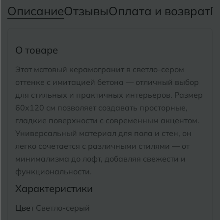
Тимашевск
Екатеринбург
Описание
Отзывы
Оплата и возврат
П
Тобольск
И
Иваново
Тольятти
О товаре
Ижевск
Томск
Этот матовый керамогранит в светло-сером
оттенке с имитацией бетона — отличный выбор
Тула
К
Казань
для стильных и практичных интерьеров.
Размер
Тюмень
60x120 см позволяет создавать просторные,
Кемерово
гладкие поверхности с современным акцентом.
Ковров
Универсальный материал для пола и стен, он
У
Улан-Удэ
легко сочетается с различными стилями — от
Кострома
минимализма до лофт, добавляя свежести и
Ульяновск
функциональности.
Котлас
Уфа
Характеристики
Краснодар
Цвет
Светло-серый
Х
Химки
Курган