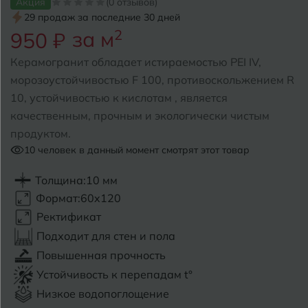
Акция
(0 отзывов)
29 продаж за последние 30 дней
Б
Барнаул
за м
2
Р
950 ₽
Раменское
Белгород
Керамогранит обладает истираемостью PEI IV,
Ростов-на-Дону
морозоустойчивостью F 100, противоскольжением R
Белореченск
Рыбинск
10, устойчивостью к кислотам , является
качественным, прочным и экологически чистым
Боровичи
Рязань
продуктом.
Брянск
10
человек в данный момент смотрят этот товар
С
Салехард
Бугульма
Толщина:
10 мм
Формат:
60x120
Самара
Бугуруслан
Ректификат
Саранск
Подходит для стен и пола
В
Великий Новгород
Повышенная прочность
Саратов
Устойчивость к перепадам t°
Владимир
Севастополь
Низкое водопоглощение