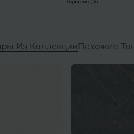
Гарантия:
Да
ары Из Коллекции
Похожие То