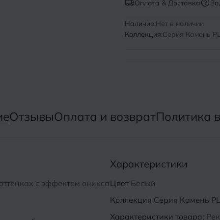
Оплата & Доставка
За
Нижний Новгород
Севастопо
Наличие:
Нет в наличии
Коллекция:
Серия Камень PL 
Новомосковск
Симфероп
Новосибирск
Славянск-
Смоленск
О
Сосновый 
Одинцово
ие
Отзывы
Оплата и возврат
Политика 
Сочи
Октябрьский
Ставропол
Омск
Характеристики
Сыктывкар
Оренбург
 оттенках с эффектом оникса
Цвет
Белый
Орехово-Зуево
Коллекция
Серия Камень PL 
Характеристики товара:
Рек