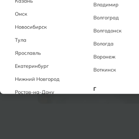
Казань
Владимир
Омск
Волгоград
Новосибирск
Волгодонск
Тула
Вологда
Ярославль
Воронеж
Екатеринбург
Воткинск
Нижний Новгород
Г
Ростов-на-Дону
Геленджик
А
Грозный
Аксай
Алушта
Д