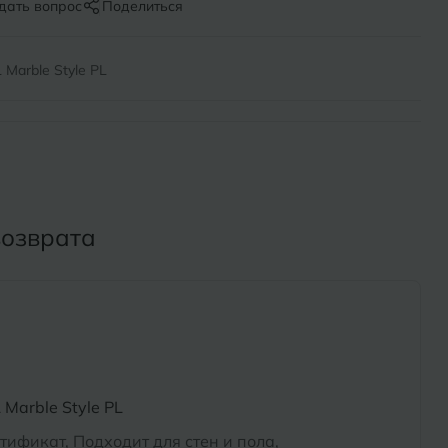
Х
дать вопрос
Поделиться
ль
Химки
Marble Style PL
оль
Ч
на-Кубани
Чебоксары
Челябинск
Бор
возврата
Э
Энгельс
ь
Я
Ярославль
Marble Style PL
тификат, Подходит для стен и пола,