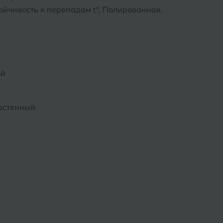
йчивость к перепадам t°, Полированная,
ый
астенный