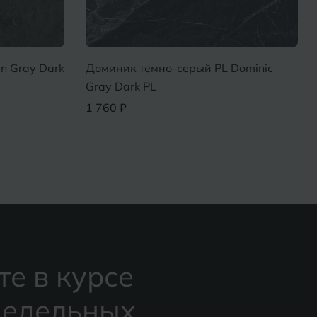
n Gray Dark
Доминик темно-серый PL Dominic
Gray Dark PL
1 760 ₽
те в курсе
едельных