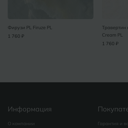
Фирузи PL Firuze PL
Травертин 
Cream PL
1 760 ₽
1 760 ₽
Информация
Покупат
О компании
Гарантия и в