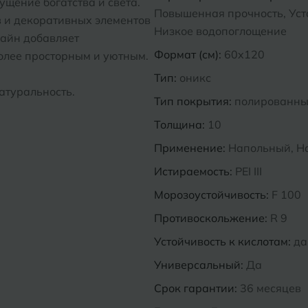
ущение богатства и света.
Повышенная прочность, Усто
в и декоративных элементов
Низкое водопоглощение
зайн добавляет
Формат (см):
60x120
более просторным и уютным.
Тип:
оникс
натуральность.
Тип покрытия:
полированн
Толщина:
10
Применение:
Напольный, Н
Истираемость:
PEI III
Морозоустойчивость:
F 100
Противоскольжение:
R 9
Устойчивость к кислотам:
да
Универсальный:
Да
Срок гарантии:
36 месяцев