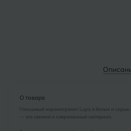
Дмитровград
Альметьевск
Анапа
Е
Армавир
Евпатория
Екатеринбург
Б
Барнаул
И
Описан
Белгород
Иваново
Белореченск
Ижевск
Боровичи
О товаре
К
Брянск
Глянцевый керамогранит Luyiz в белых и серых
Казань
— это свежий и современный материал.
Кемерово