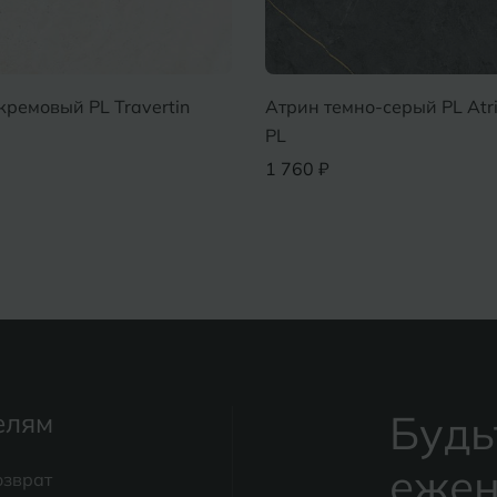
кремовый PL Travertin
Атрин темно-серый PL Atri
PL
1 760 ₽
Будь
елям
ежен
озврат