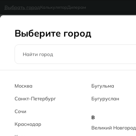
в наличии
MG Ceramic
- делаем красиво надолго
Выбрать город
Калькулятор
Дилерам
Коллекции
Каталог
Блог
Доставка
Оплата
Галерея
Выберите город
Главная
Каталог
60x120
Луиз PL Luyiz PL
Москва
Бугульма
Санкт-Петербург
Бугуруслан
Сочи
В
Краснодар
Великий Новгород