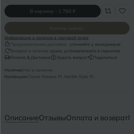
Волгоград
Симферополь
В корзину -
1 760 ₽
Волгодонск
Славянск-на-Кубани
Вологда
Смоленск
Купить сейчас
Информация о наличии в торговой точке
Воронеж
Сосновый Бор
Предполагаемая доставка:
уточняйте у менеджеров
Воткинск
Возврат в течение
срока, установленного в гарантии
Сочи
Оплата & Доставка
Задать вопрос
Поделиться
Ставрополь
Г
Наличие:
Нет в наличии
Геленджик
Коллекция:
Серия Камень PL Marble Style PL
Сыктывкар
Грозный
Т
Таганрог
Д
Дмитровград
Тверь
Описание
Отзывы
Оплата и возврат
П
Е
Темрюк
Евпатория