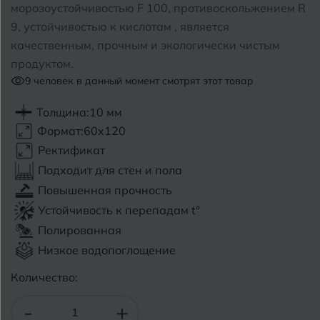
морозоустойчивостью F 100, противоскольжением R
9, устойчивостью к кислотам , является
Б
Барнаул
Р
Раменское
качественным, прочным и экологически чистым
Белгород
продуктом.
Ростов-на-Дону
9
человек в данный момент смотрят этот товар
Белореченск
Рыбинск
Толщина:
10 мм
Боровичи
Рязань
Формат:
60x120
Ректификат
Брянск
Подходит для стен и пола
С
Салехард
Бугульма
Повышенная прочность
Самара
Устойчивость к перепадам t°
Бугуруслан
Полированная
Саранск
Низкое водопоглощение
В
Великий Новгород
Саратов
Количество:
Владимир
Севастополь
-
+