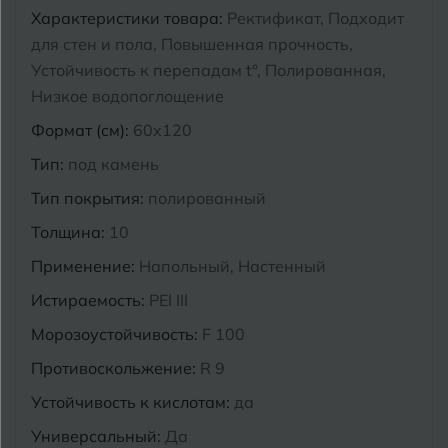
Характеристики товара:
Ректификат, Подходит
Курганинск
для стен и пола, Повышенная прочность,
Ч
Чебоксары
Устойчивость к перепадам t°, Полированная,
М
Челябинск
Магнитогорск
Низкое водопоглощение
Формат (см):
60x120
Майкоп
Э
Энгельс
Тип:
под камень
Муром
Тип покрытия:
полированный
Я
Ярославль
Толщина:
10
Применение:
Напольный, Настенный
Истираемость:
PEI III
Морозоустойчивость:
F 100
Противоскольжение:
R 9
Устойчивость к кислотам:
да
Универсальный:
Да