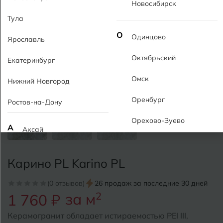
Новосибирск
Тула
О
Одинцово
Ярославль
Октябрьский
Екатеринбург
Омск
Нижний Новгород
Оренбург
Ростов-на-Дону
Орехово-Зуево
А
Аксай
Алушта
П
Пермь
Карино PL Karino PL
Альметьевск
Подольск
(0 отзывов)
26 продаж за последние 30 дней
Анапа
за м
2
1 760 ₽
Псков
Армавир
Керамогранит обладает истираемостью PEI III,
Пятигорск