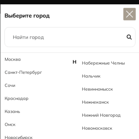
Широкий выбор
керамогранита в наличии
Выберите город
Главная
Каталог
60x120
Карино PL Karino PL
Москва
Н
Набережные Челны
Санкт-Петербург
Нальчик
Сочи
Невинномысск
Краснодар
Нижнекамск
Казань
Нижний Новгород
Омск
Новомосковск
Новосибирск