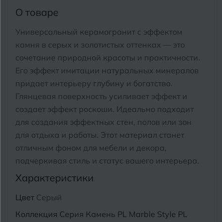
Тимашевск
Екатеринбург
О товаре
Тобольск
Универсальный керамогранит с эффектом
И
Иваново
Тольятти
камня в серых и золотистых оттенках — это
Ижевск
сочетание природной красоты и практичности.
Томск
Его эффект имитации натуральных минералов
придает интерьеру глубину и богатство.
Тула
К
Казань
Глянцевая поверхность усиливает эффект и
Тюмень
создает эффект роскоши. Идеально подходит
Кемерово
для создания эффектных стен, полов или зон
Ковров
для отдыха и работы.
Этот материал станет
У
Улан-Удэ
отличным фоном для мебели и декора,
Кострома
подчеркивая стиль и статус вашего интерьера.
Ульяновск
Котлас
Характеристики
Уфа
Краснодар
Цвет
Серый
Х
Коллекция
Серия Камень PL Marble Style PL
Химки
Курган