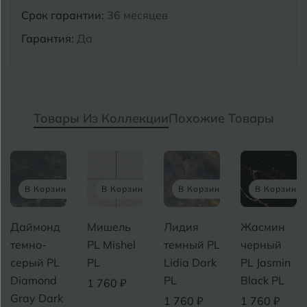
Срок гарантии:
36 месяцев
Гарантия:
Да
Товары Из Коллекции
Похожие Товары
В Корзину
В Корзину
В Корзину
В Корзину
Даймонд
Мишель
Лидия
Жасмин
темно-
PL Mishel
темный PL
черный
серый PL
PL
Lidia Dark
PL Jasmin
Diamond
PL
Black PL
1 760 ₽
Gray Dark
1 760 ₽
1 760 ₽