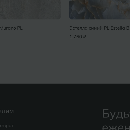
Murano PL
Эстелла синий PL Estella B
1 760 ₽
Будь
елям
ежен
озврат