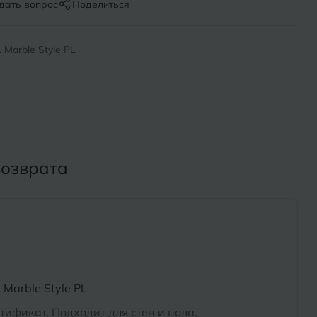
Х
дать вопрос
Поделиться
ль
Химки
Marble Style PL
оль
Ч
на-Кубани
Чебоксары
Челябинск
Бор
возврата
Э
Энгельс
ь
Я
Ярославль
Marble Style PL
тификат, Подходит для стен и пола,