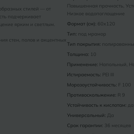
Повышенная прочность, Усто
образных стилей — от
Низкое водопоглощение
сть подчеркивает
Формат (см):
60x120
щение ярким и светлым.
Тип:
под мрамор
ия стен, полов и акцентных
Тип покрытия:
полированн
Толщина:
10
Применение:
Напольный, Н
Истираемость:
PEI III
Морозоустойчивость:
F 100
Противоскольжение:
R 9
Устойчивость к кислотам:
да
Универсальный:
Да
Срок гарантии:
36 месяцев