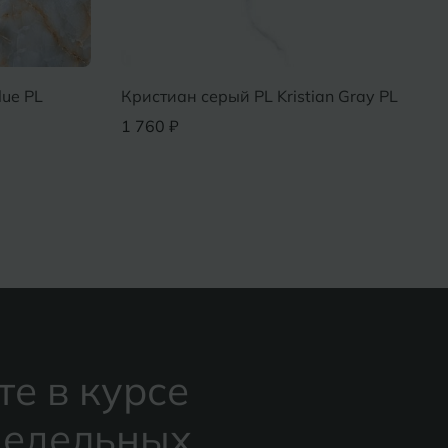
lue PL
Кристиан серый PL Kristian Gray PL
1 760 ₽
те в курсе
едельных