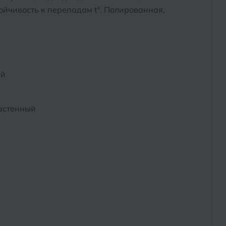
йчивость к перепадам t°, Полированная,
ый
астенный