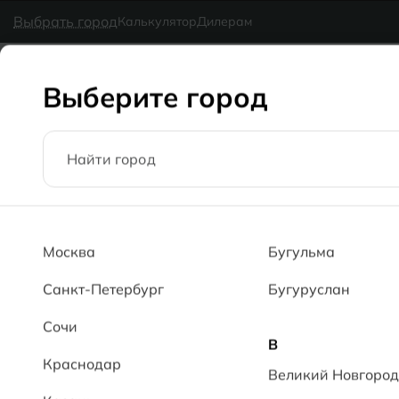
в наличии
MG Ceramic
- делаем красиво надолго
Выбрать город
Калькулятор
Дилерам
Коллекции
Каталог
Блог
Доставка
Оплата
Галерея
Выберите город
Главная
Каталог
60x120
Джессика PL Jessika PL
Москва
Бугульма
Санкт-Петербург
Бугуруслан
Сочи
В
Краснодар
Великий Новгород