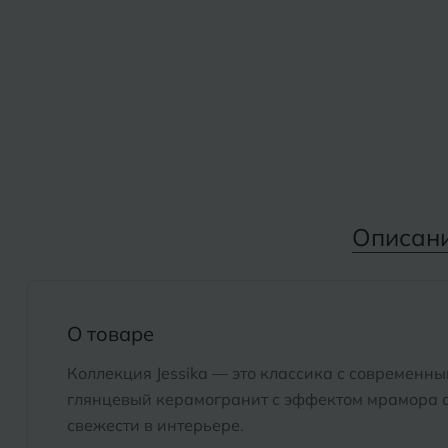
Дмитровград
Альметьевск
Анапа
Е
Армавир
Евпатория
Екатеринбург
Б
Барнаул
И
Описан
Белгород
Иваново
Белореченск
Ижевск
Боровичи
О товаре
К
Брянск
Коллекция Jessika — это классика с современн
Казань
глянцевый керамогранит с эффектом мрамора с
Кемерово
свежести в интерьере.