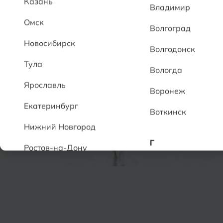
Казань
Владимир
Омск
Волгоград
Новосибирск
Волгодонск
Тула
Вологда
Ярославль
Воронеж
Екатеринбург
Воткинск
Нижний Новгород
Г
Ростов-на-Дону
Геленджик
А
Грозный
Аксай
Алушта
Д