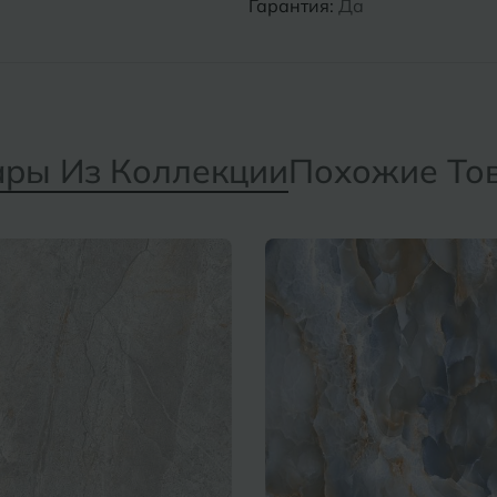
Гарантия:
Да
ары Из Коллекции
Похожие То