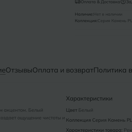
Оплата & Доставка
За
Нижний Новгород
Севастопо
Наличие:
Нет в наличии
Коллекция:
Серия Камень PL 
Новомосковск
Симфероп
Новосибирск
Славянск-
Смоленск
О
Сосновый 
Одинцово
ие
Отзывы
Оплата и возврат
Политика 
Сочи
Октябрьский
Ставропол
Омск
Характеристики
Сыктывкар
Оренбург
ым акцентом. Белый
Цвет
Белый
Орехово-Зуево
оздает ощущение чистоты и
Коллекция
Серия Камень PL 
Характеристики товара:
Рек