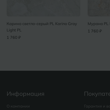
Карино светло-серый PL Karino Gray
Мурано PL 
Light PL
1 760 ₽
1 760 ₽
Информация
Покупат
О компании
Гарантия и в