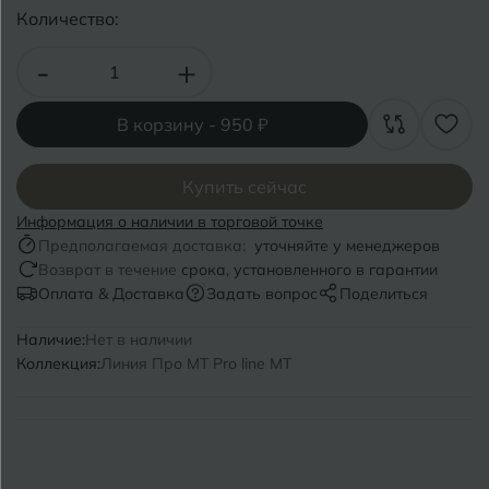
Волгоград
Симферополь
Количество:
Волгодонск
Славянск-на-Кубани
-
+
Вологда
Смоленск
В корзину -
950 ₽
Воронеж
Сосновый Бор
Воткинск
Купить сейчас
Сочи
Информация о наличии в торговой точке
Ставрополь
Предполагаемая доставка:
уточняйте у менеджеров
Г
Геленджик
Возврат в течение
срока, установленного в гарантии
Сыктывкар
Оплата & Доставка
Задать вопрос
Поделиться
Грозный
Наличие:
Нет в наличии
Т
Таганрог
Коллекция:
Линия Про MT Pro line MT
Д
Дмитровград
Тверь
Е
Темрюк
Евпатория