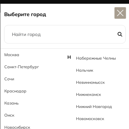
Широкий выбор
керамогранита в наличии
Выберите город
Главная
Каталог
60x120
Москва
Дунай светло-серый MT Dunay Gray Light MT
Н
Набережные Челны
Санкт-Петербург
Нальчик
Сочи
Невинномысск
Краснодар
Нижнекамск
Казань
Нижний Новгород
Омск
Новомосковск
Новосибирск