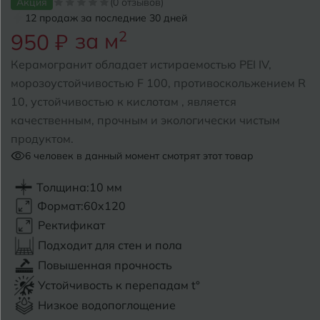
Акция
(0 отзывов)
12 продаж за последние 30 дней
Б
Барнаул
за м
2
Р
950 ₽
Раменское
Белгород
Керамогранит обладает истираемостью PEI IV,
Ростов-на-Дону
морозоустойчивостью F 100, противоскольжением R
Белореченск
Рыбинск
10, устойчивостью к кислотам , является
качественным, прочным и экологически чистым
Боровичи
Рязань
продуктом.
Брянск
6
человек в данный момент смотрят этот товар
С
Салехард
Бугульма
Толщина:
10 мм
Формат:
60x120
Самара
Бугуруслан
Ректификат
Саранск
Подходит для стен и пола
В
Великий Новгород
Повышенная прочность
Саратов
Устойчивость к перепадам t°
Владимир
Севастополь
Низкое водопоглощение