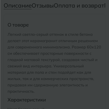
Тимашевск
Екатеринбург
Описание
Отзывы
Оплата и возврат
П
Тобольск
И
Иваново
Тольятти
О товаре
Ижевск
Томск
Легкий светло-серый оттенок в стиле бетона
делает этот керамогранит отличным решением
Тула
К
Казань
для современного минимализма.
Размер 60x120
Тюмень
см обеспечивает просторные поверхности с
Кемерово
гладкой матовой текстурой, создавая чистый и
Ковров
свежий вид интерьера.
Универсальный
У
Улан-Удэ
материал для пола и стен подойдет как для
Кострома
жилых, так и для коммерческих пространств,
Ульяновск
придавая им сдержанную элегантность и
Котлас
Уфа
практичность.
Краснодар
Характеристики
Х
Химки
Курган