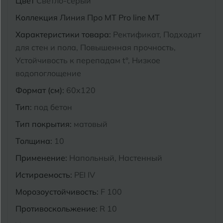
Цвет
Светло-серый
Курганинск
Коллекция
Линия Про MT Pro line MT
Ч
Чебоксары
Характеристики товара:
Ректификат, Подходит
М
Челябинск
для стен и пола, Повышенная прочность,
Магнитогорск
Устойчивость к перепадам t°, Низкое
Майкоп
водопоглощение
Э
Энгельс
Муром
Формат (см):
60x120
Тип:
под бетон
Я
Ярославль
Тип покрытия:
матовый
Толщина:
10
Применение:
Напольный, Настенный
Истираемость:
PEI IV
Морозоустойчивость:
F 100
Противоскольжение:
R 10