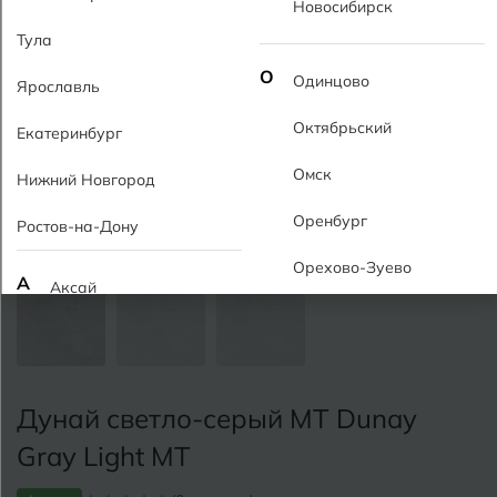
Новосибирск
Тула
О
Одинцово
Ярославль
Октябрьский
Екатеринбург
Омск
Нижний Новгород
Оренбург
Ростов-на-Дону
Орехово-Зуево
А
Аксай
Алушта
П
Пермь
Альметьевск
Подольск
Дунай светло-серый MT Dunay
Анапа
Псков
Gray Light MT
Армавир
Пятигорск