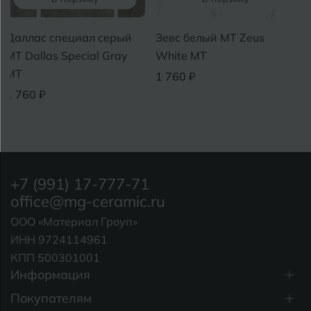
Даллас специал серый
Зевс белый MT Zeus
MT Dallas Special Gray
White MT
MT
1 760 ₽
1 760 ₽
+7 (991) 17-777-71
office@mg-ceramic.ru
ООО «Материал Гроуп»
ИНН 9724114961
КПП 500301001
Информация
Покупателям