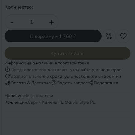
Волгоград
Симферополь
Количество:
Волгодонск
Славянск-на-Кубани
-
+
Вологда
Смоленск
В корзину -
1 760 ₽
Воронеж
Сосновый Бор
Воткинск
Купить сейчас
Сочи
Информация о наличии в торговой точке
Ставрополь
Предполагаемая доставка:
уточняйте у менеджеров
Г
Геленджик
Возврат в течение
срока, установленного в гарантии
Сыктывкар
Оплата & Доставка
Задать вопрос
Поделиться
Грозный
Наличие:
Нет в наличии
Т
Таганрог
Коллекция:
Серия Камень PL Marble Style PL
Д
Дмитровград
Тверь
Е
Темрюк
Евпатория