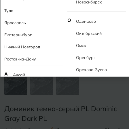
Новосибирск
Тула
О
Одинцово
Ярославль
Октябрьский
Екатеринбург
Омск
Нижний Новгород
Оренбург
Ростов-на-Дону
Орехово-Зуево
А
Аксай
Алушта
П
Пермь
Альметьевск
Подольск
Доминик темно-серый PL Dominic
Анапа
Псков
Gray Dark PL
Армавир
Пятигорск