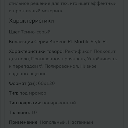
стильное решение для тех, кто ищет эффектный
Курганинск
и практичный материал.
Ч
Чебоксары
Характеристики
М
Челябинск
Магнитогорск
Цвет
Темно-серый
Майкоп
Коллекция
Серия Камень PL Marble Style PL
Э
Энгельс
Характеристики товара:
Ректификат, Подходит
Муром
для пола, Повышенная прочность, Устойчивость
Я
Ярославль
к перепадам t°, Полированная, Низкое
водопоглощение
Формат (см):
60x120
Тип:
под мрамор
Тип покрытия:
полированный
Толщина:
10
Применение:
Напольный, Настенный