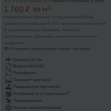
(0 отзывов)
13 продаж за последние 30 дней
за м
2
1 760 ₽
Б
Барнаул
Р
Раменское
Керамогранит обладает истираемостью PEI III,
Белгород
морозоустойчивостью F 100, противоскольжением R
Ростов-на-Дону
9, устойчивостью к кислотам , является
Белореченск
Рыбинск
качественным, прочным и экологически чистым
продуктом.
Боровичи
Рязань
12
человек в данный момент смотрят этот товар
Брянск
Толщина:
10 мм
С
Салехард
Бугульма
Формат:
60x120
Самара
Ректификат
Бугуруслан
Подходит для пола
Саранск
Повышенная прочность
В
Великий Новгород
Саратов
Устойчивость к перепадам t°
Полированная
Владимир
Севастополь
Низкое водопоглощение