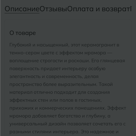
Тимашевск
Екатеринбург
Описание
Отзывы
Оплата и возврат
П
Тобольск
И
Иваново
Тольятти
О товаре
Ижевск
Томск
Глубокий и насыщенный, этот керамогранит в
темно-сером цвете с эффектом мрамора —
Тула
К
Казань
воплощение строгости и роскоши. Его глянцевая
Тюмень
поверхность придает интерьеру особую
Кемерово
элегантность и современность, делая
Ковров
пространство более выразительным.
Такой
У
Улан-Удэ
материал отлично подходит для создания
Кострома
Ульяновск
эффектных стен или полов в гостиных,
Котлас
прихожих и коммерческих помещениях. Эффект
Уфа
мрамора добавляет богатство и глубину, а
Краснодар
универсальный дизайн позволяет сочетать его с
Х
разными стилями интерьера.
Это надежное и
Химки
Курган