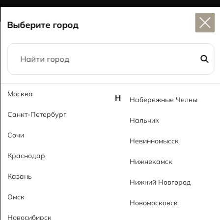
Широкий выбор
керамогранита в наличии
Выберите город
Главная
Каталог
60x120
Москва
Доминик темно-серый PL Dominic Gray Dark PL
Н
Набережные Челны
Санкт-Петербург
Нальчик
Сочи
Невинномысск
Краснодар
Нижнекамск
Казань
Нижний Новгород
Омск
Новомосковск
Новосибирск