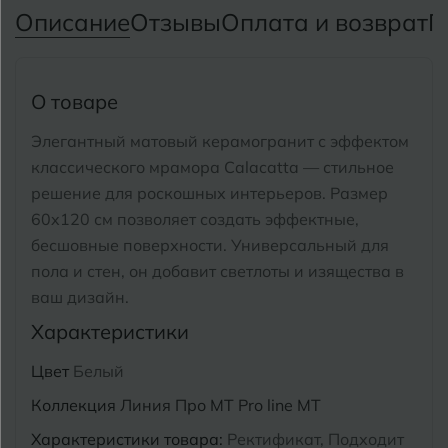
Тимашевск
Екатеринбург
Описание
Отзывы
Оплата и возврат
П
Тобольск
И
Иваново
Тольятти
О товаре
Ижевск
Томск
Элегантный матовый керамогранит с эффектом
классического мрамора Calacatta — стильное
Тула
К
Казань
решение для роскошных интерьеров.
Размер
Тюмень
60x120 см позволяет создать эффектные,
Кемерово
бесшовные поверхности.
Универсальный для
Ковров
пола и стен, он добавит светлоты и изящества в
У
Улан-Удэ
ваш дизайн.
Кострома
Ульяновск
Характеристики
Котлас
Уфа
Цвет
Белый
Краснодар
Коллекция
Линия Про MT Pro line MT
Х
Химки
Курган
Характеристики товара:
Ректификат, Подходит