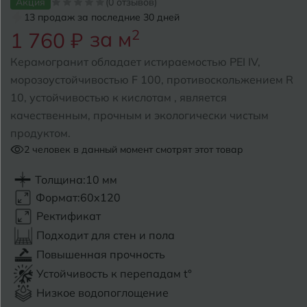
Акция
(0 отзывов)
13 продаж за последние 30 дней
Б
Барнаул
за м
2
Р
1 760 ₽
Раменское
Белгород
Керамогранит обладает истираемостью PEI IV,
Ростов-на-Дону
морозоустойчивостью F 100, противоскольжением R
Белореченск
Рыбинск
10, устойчивостью к кислотам , является
качественным, прочным и экологически чистым
Боровичи
Рязань
продуктом.
Брянск
2
человек в данный момент смотрят этот товар
С
Салехард
Бугульма
Толщина:
10 мм
Формат:
60x120
Самара
Бугуруслан
Ректификат
Саранск
Подходит для стен и пола
В
Великий Новгород
Повышенная прочность
Саратов
Устойчивость к перепадам t°
Владимир
Севастополь
Низкое водопоглощение