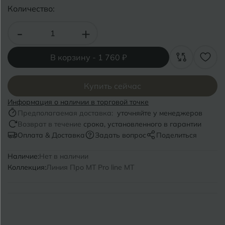
Волгоград
Симферополь
Количество:
Волгодонск
Славянск-на-Кубани
-
+
Вологда
Смоленск
В корзину -
1 760 ₽
Воронеж
Сосновый Бор
Воткинск
Купить сейчас
Сочи
Информация о наличии в торговой точке
Ставрополь
Предполагаемая доставка:
уточняйте у менеджеров
Г
Геленджик
Возврат в течение
срока, установленного в гарантии
Сыктывкар
Оплата & Доставка
Задать вопрос
Поделиться
Грозный
Наличие:
Нет в наличии
Т
Таганрог
Коллекция:
Линия Про MT Pro line MT
Д
Дмитровград
Тверь
Е
Темрюк
Евпатория