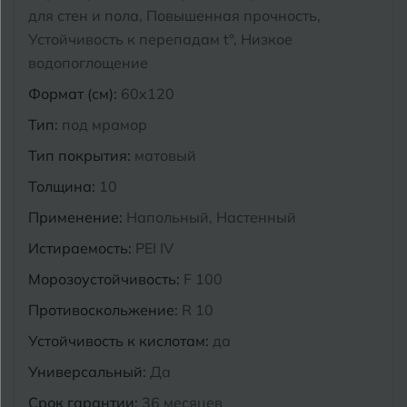
для стен и пола, Повышенная прочность,
Курганинск
Устойчивость к перепадам t°, Низкое
Ч
Чебоксары
водопоглощение
М
Челябинск
Магнитогорск
Формат (см):
60x120
Тип:
под мрамор
Майкоп
Э
Энгельс
Тип покрытия:
матовый
Муром
Толщина:
10
Я
Ярославль
Применение:
Напольный, Настенный
Истираемость:
PEI IV
Морозоустойчивость:
F 100
Противоскольжение:
R 10
Устойчивость к кислотам:
да
Универсальный:
Да
Срок гарантии:
36 месяцев