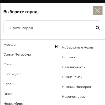
Широкий выбор
керамогранита в наличии
Выберите город
Главная
Каталог
60x120
Москва
Калакатта классик MT Calacatta Classic MT
Н
Набережные Челны
Санкт-Петербург
Нальчик
Сочи
Невинномысск
Краснодар
Нижнекамск
Казань
Нижний Новгород
Омск
Новомосковск
Новосибирск