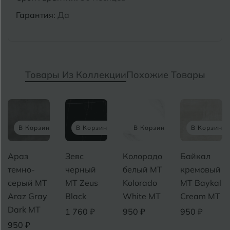
Гарантия:
Да
Товары Из Коллекции
Похожие Товары
у
В Корзину
В Корзину
В Корзину
В Корзин
Зевс
Колорадо
Байкал
Босфор
черный
белый MT
кремовый
серый MT
MT Zeus
Kolorado
MT Baykal
Bosfor
Black
White MT
Cream MT
Gray MT
1 760 ₽
950 ₽
950 ₽
950 ₽