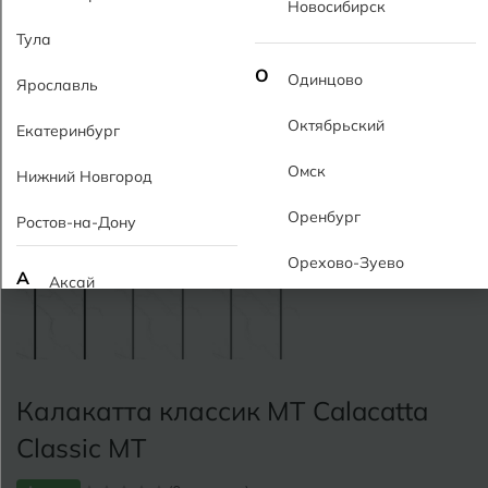
Новосибирск
Тула
О
Одинцово
Ярославль
Октябрьский
Екатеринбург
Омск
Нижний Новгород
Оренбург
Ростов-на-Дону
Орехово-Зуево
А
Аксай
Алушта
П
Пермь
Альметьевск
Подольск
Калакатта классик MT Calacatta
Анапа
Псков
Classic MT
Армавир
Пятигорск