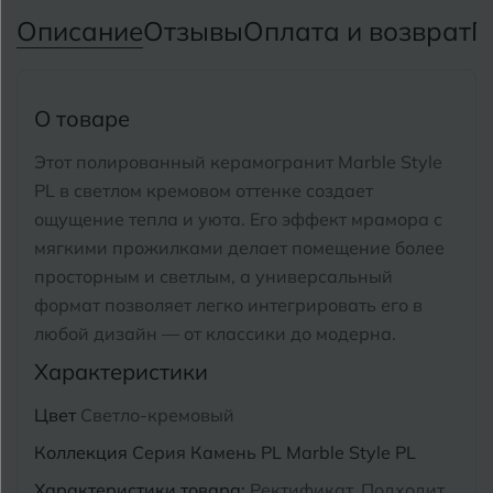
Тимашевск
Екатеринбург
Описание
Отзывы
Оплата и возврат
П
Тобольск
И
Иваново
Тольятти
О товаре
Ижевск
Томск
Этот полированный керамогранит Marble Style
PL в светлом кремовом оттенке создает
Тула
К
Казань
ощущение тепла и уюта.
Его эффект мрамора с
Тюмень
Кемерово
мягкими прожилками делает помещение более
просторным и светлым, а универсальный
Ковров
формат позволяет легко интегрировать его в
У
Улан-Удэ
любой дизайн — от классики до модерна.
Кострома
Ульяновск
Характеристики
Котлас
Уфа
Цвет
Светло-кремовый
Краснодар
Коллекция
Серия Камень PL Marble Style PL
Х
Химки
Курган
Характеристики товара:
Ректификат, Подходит