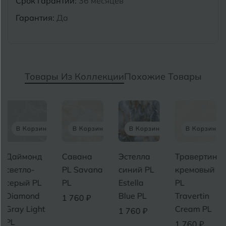
Срок гарантии:
36 месяцев
Гарантия:
Да
Товары Из Коллекции
Похожие Товары
В Корзину
В Корзину
В Корзину
В Корзину
Савана
Эстелла
Травертин
Спайдер
PL Savana
синий PL
кремовый
PL
PL
Estella
PL
(Сепидар)
Blue PL
Travertin
Spaider PL
1 760 ₽
Cream PL
(Sepidar)
1 760 ₽
1 760 ₽
1 760 ₽