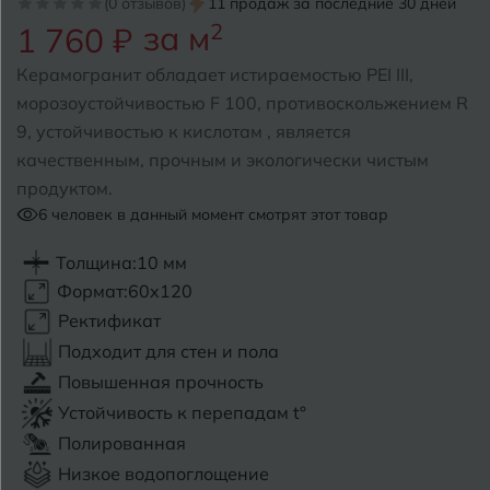
(0 отзывов)
11 продаж за последние 30 дней
за м
2
1 760 ₽
Б
Барнаул
Р
Раменское
Керамогранит обладает истираемостью PEI III,
Белгород
морозоустойчивостью F 100, противоскольжением R
Ростов-на-Дону
9, устойчивостью к кислотам , является
Белореченск
Рыбинск
качественным, прочным и экологически чистым
продуктом.
Боровичи
Рязань
6
человек в данный момент смотрят этот товар
Брянск
Толщина:
10 мм
С
Салехард
Бугульма
Формат:
60x120
Самара
Ректификат
Бугуруслан
Подходит для стен и пола
Саранск
Повышенная прочность
В
Великий Новгород
Саратов
Устойчивость к перепадам t°
Полированная
Владимир
Севастополь
Низкое водопоглощение