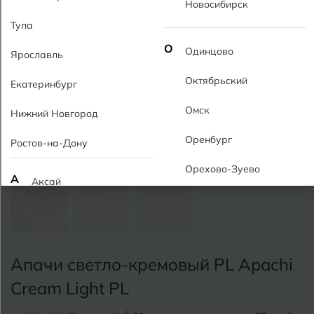
Новосибирск
Тула
О
Одинцово
Ярославль
Октябрьский
Екатеринбург
Омск
Нижний Новгород
Оренбург
Ростов-на-Дону
Орехово-Зуево
А
Аксай
Алушта
П
Пермь
Альметьевск
Подольск
Апачи светло-кремовый PL Apachi
Анапа
Псков
Cream Light PL
Армавир
Пятигорск