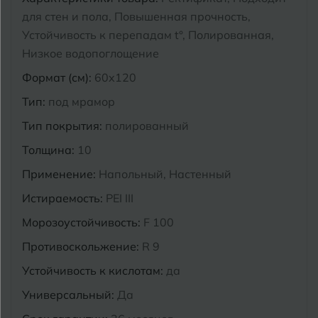
для стен и пола, Повышенная прочность,
Курганинск
Ч
Устойчивость к перепадам t°, Полированная,
Чебоксары
Низкое водопоглощение
М
Челябинск
Магнитогорск
Формат (см):
60x120
Майкоп
Тип:
под мрамор
Э
Энгельс
Тип покрытия:
полированный
Муром
Толщина:
10
Я
Ярославль
Применение:
Напольный, Настенный
Истираемость:
PEI III
Морозоустойчивость:
F 100
Противоскольжение:
R 9
Устойчивость к кислотам:
да
Универсальный:
Да