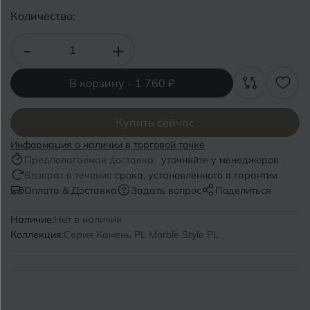
Волгоград
Симферополь
Количество:
Волгодонск
Славянск-на-Кубани
-
+
Вологда
Смоленск
В корзину -
1 760 ₽
Воронеж
Сосновый Бор
Воткинск
Сочи
Купить сейчас
Информация о наличии в торговой точке
Ставрополь
Г
Предполагаемая доставка:
уточняйте у менеджеров
Геленджик
Возврат в течение
срока, установленного в гарантии
Сыктывкар
Оплата & Доставка
Задать вопрос
Поделиться
Грозный
Наличие:
Нет в наличии
Т
Таганрог
Коллекция:
Серия Камень PL Marble Style PL
Д
Дмитровград
Тверь
Е
Темрюк
Евпатория