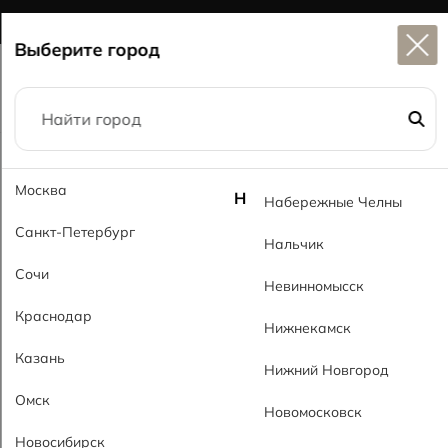
Широкий выбор
керамогранита в наличии
Выберите город
Главная
Каталог
60x120
Москва
Апачи светло-кремовый PL Apachi Cream Light PL
Н
Набережные Челны
Санкт-Петербург
Нальчик
Сочи
Невинномысск
Краснодар
Нижнекамск
Казань
Нижний Новгород
Омск
Новомосковск
Новосибирск