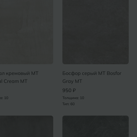
ал кремовый MT
Босфор серый MT Bosfor
al Cream MT
Gray MT
950 ₽
а: 10
Толщина: 10
Тип: 60