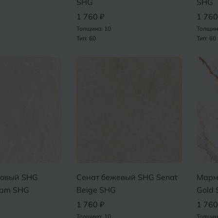
SHG
SHG
1 760 ₽
1 760
Толщина: 10
Толщин
Тип: 60
Тип: 60
овый SHG
Сенат бежевый SHG Senat
Марм
eam SHG
Beige SHG
Gold
1 760 ₽
1 760
Толщина: 10
Толщин