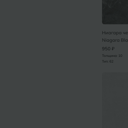
Ниагара ч
Niagara Bl
950 ₽
Толщина: 10
Тип: 62