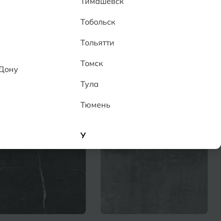
Тимашевск
Тобольск
Тольятти
По популярности
Сортировать:
Томск
-Дону
Тула
Тюмень
У
Улан-Удэ
Ульяновск
Уфа