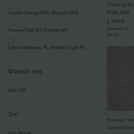
Дмитровград
Пластер 60
Альметьевск
6046 SHG
Серия Сахар SHG Shugar SHG
Анапа
1 760 ₽
Е
Толщина: 10
Линия Про MT Pro line MT
Армавир
Евпатория
Тип: 60
Екатеринбург
Серия Камень PL Marble Style PL
Б
Барнаул
И
Формат (см)
Белгород
Иваново
Белореченск
Ижевск
60x120
Боровичи
К
Брянск
Тип
Казань
Конкрет т
Кемерово
Concret Da
под бетон