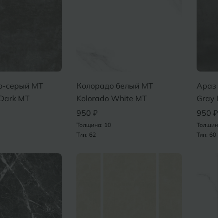
о-серый MT
Колорадо белый MT
Араз
 Dark MT
Kolorado White MT
Gray 
950 ₽
950 ₽
Толщина: 10
Толщин
Тип: 62
Тип: 60