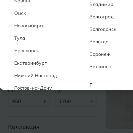
Казань
Владимир
Омск
Волгоград
Новосибирск
Волгодонск
Раскрыть параметры
Коллек
Тула
Вологда
Ярославль
Показаны товары 72 из 72
Воронеж
Екатеринбург
Воткинск
Цена
Нижний Новгород
Г
Ростов-на-Дону
От
До
Геленджик
950
1760
А
Грозный
Аксай
Алушта
Коллекция
Д