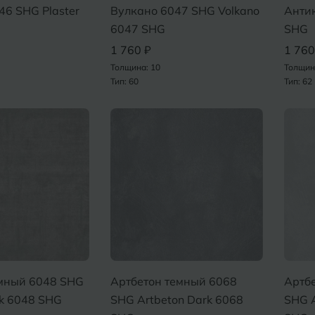
46 SHG Plaster
Вулкано 6047 SHG Volkano
Антик
Нижний Новгород
Севастопо
6047 SHG
SHG
1 760 ₽
1 760
Новомосковск
Симфероп
Толщина: 10
Толщин
Тип: 60
Тип: 62
Новосибирск
Славянск-
Смоленск
О
Сосновый 
Одинцово
Сочи
Октябрьский
Ставропол
Омск
Сыктывкар
Оренбург
Орехово-Зуево
емный 6048 SHG
Артбетон темный 6068
Артб
rk 6048 SHG
SHG Artbeton Dark 6068
SHG A