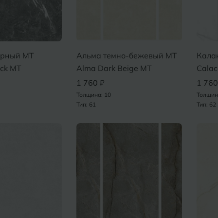
ерный MT
Альма темно-бежевый MT
Кала
ack MT
Alma Dark Beige MT
Calac
1 760 ₽
1 760
Толщина: 10
Толщин
Тип: 61
Тип: 62