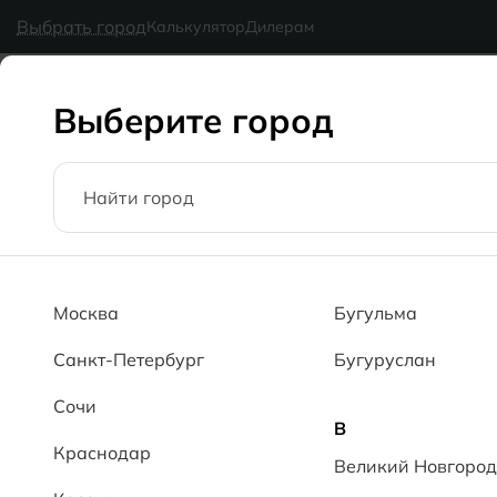
Ceramic
- делаем красиво надолго
Широкий выбо
Выбрать город
Калькулятор
Дилерам
Коллекции
Каталог
Блог
Доставка
Оплата
Галерея
Выберите город
60x120
Москва
Бугульма
Главная
Каталог
60x120
Санкт-Петербург
Бугуруслан
Сочи
В
Краснодар
Великий Новгород