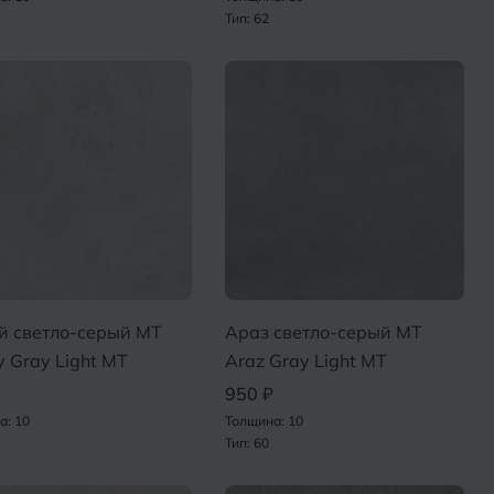
Тип: 62
й светло-серый MT
Араз светло-серый MT
 Gray Light MT
Araz Gray Light MT
950 ₽
а: 10
Толщина: 10
Тип: 60