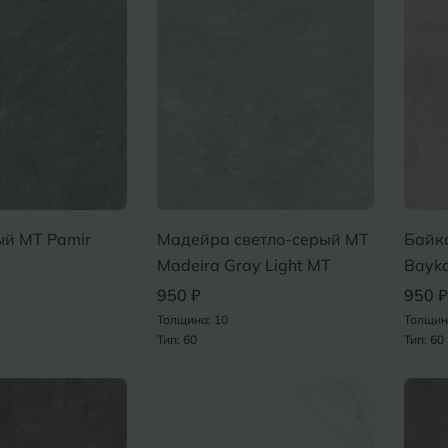
й MT Pamir
Мадейра светло-серый MT
Байк
Madeira Gray Light MT
Bayk
950 ₽
950 ₽
Толщина: 10
Толщин
Тип: 60
Тип: 60