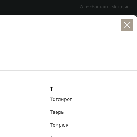
асиво надолго
О нас
Контакты
Магазины
Т
Таганрог
Тверь
Темрюк