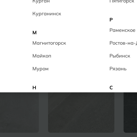
Курган
Пятигорск
Курганинск
Р
Раменское
ции
Товары
М
Магнитогорск
Ростов-на
Майкоп
Рыбинск
Муром
Рязань
Н
С
Набережные Челны
Салехард
Нальчик
Самара
Невинномысск
Саранск
Нижнекамск
Саратов