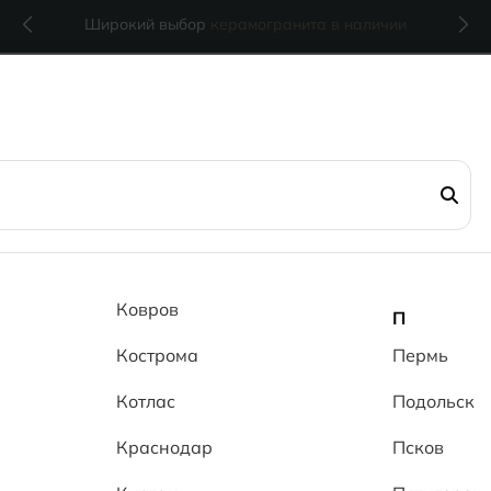
р
керамогранита в наличии
MG Ceramic
- делаем кр
Ковров
П
Кострома
Пермь
Котлас
Подольск
Краснодар
Псков