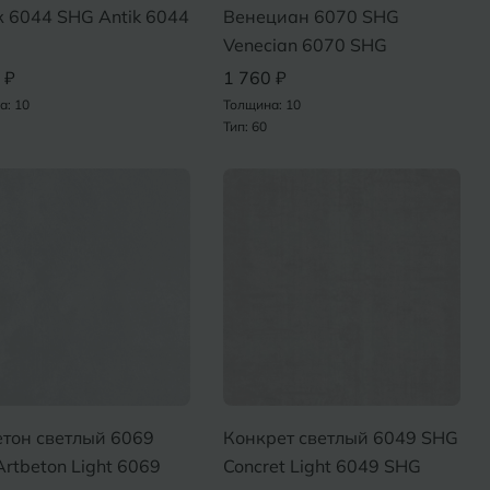
Х
 6044 SHG Antik 6044
Венециан 6070 SHG
ль
Химки
Venecian 6070 SHG
 ₽
1 760 ₽
оль
а: 10
Толщина: 10
Ч
Тип: 60
на-Кубани
Чебоксары
Челябинск
Бор
Э
Энгельс
ь
Я
Ярославль
етон светлый 6069
Конкрет светлый 6049 SHG
rtbeton Light 6069
Concret Light 6049 SHG