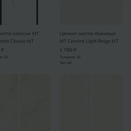
катта классик MT
Цемент светло-бежевый
atta Classic MT
MT Cement Light Beige MT
 ₽
1 760 ₽
а: 10
Толщина: 10
Тип: 60