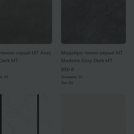
 темно-серый MT Araz
Мадейра темно-серый MT
Dark MT
Madeira Gray Dark MT
950 ₽
а: 10
Толщина: 10
Тип: 61