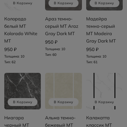
В Корзину
В Корзину
В Корзину
Колорадо
Араз темно-
Мадейра
белый MT
серый MT Araz
темно-серый
Kolorado White
Gray Dark MT
MT Madeira
MT
Gray Dark MT
950 ₽
950 ₽
950 ₽
Толщина: 10
Тип: 60
Толщина: 10
Толщина: 10
Тип: 62
Тип: 61
В Корзину
В Корзину
В Корзину
Ниагара
Альма темно-
Калакатта
черный MT
бежевый MT
классик MT