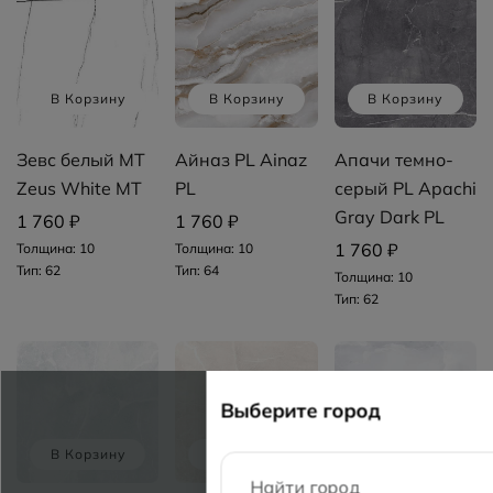
В Корзину
В Корзину
В Корзину
Зевс белый MT
Айназ PL Ainaz
Апачи темно-
Zeus White MT
PL
серый PL Apachi
Gray Dark PL
1 760 ₽
1 760 ₽
1 760 ₽
Толщина: 10
Толщина: 10
Тип: 62
Тип: 64
Толщина: 10
Тип: 62
Выберите город
В Корзину
В Корзину
В Корзину