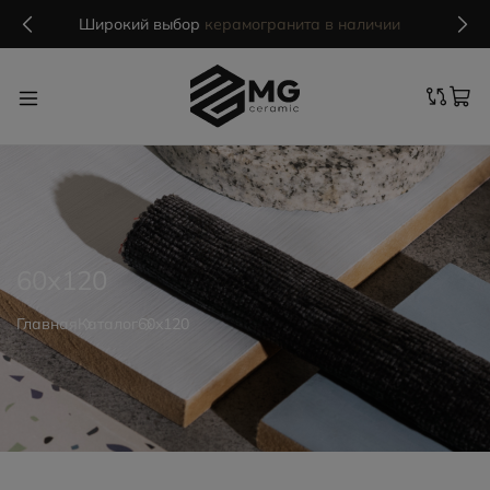
MG Ceramic
- делаем красиво надолго
60x120
Главная
Каталог
60x120