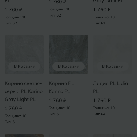
PL
Gray Dark PL
1 760 ₽
1 760 ₽
1 760 ₽
Толщина: 10
Тип: 62
К
Казань
Толщина: 10
Толщина: 10
Тип: 62
Тип: 61
Кемерово
Ковров
У
Кострома
В Корзину
В Корзину
В Корзину
Котлас
Краснодар
Карино светло-
Карино PL
Лидия PL Lidia
серый PL Karino
Karino PL
PL
Х
Курган
Gray Light PL
1 760 ₽
1 760 ₽
Курганинск
1 760 ₽
Толщина: 10
Толщина: 10
Ч
Тип: 61
Тип: 64
Толщина: 10
Тип: 61
М
Магнитогорск