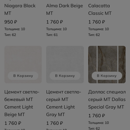
Niagara Black
Alma Dark Beige
Calacatta
MT
MT
Classic MT
950 ₽
1 760 ₽
1 760 ₽
Толщина: 10
Толщина: 10
Толщина: 10
Тип: 62
Тип: 61
Тип: 62
В Корзину
В Корзину
В Корзину
Цемент светло-
Цемент светло-
Даллас специал
бежевый MT
серый MT
серый MT Dallas
Cement Light
Cement Light
Special Gray MT
Beige MT
Gray MT
1 760 ₽
1 760 ₽
1 760 ₽
Толщина: 10
Тип: 62