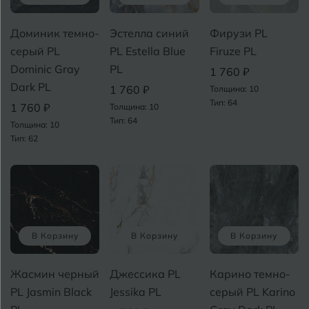
Воронеж
Воткинск
Доминик темно-
Эстелла синий
Фирузи PL
серый PL
PL Estella Blue
Firuze PL
Dominic Gray
PL
1 760 ₽
Г
Геленджик
Dark PL
1 760 ₽
Толщина: 10
Тип: 64
Грозный
1 760 ₽
Толщина: 10
Тип: 64
Толщина: 10
Т
Тип: 62
Д
Дмитровград
Е
Евпатория
Екатеринбург
В Корзину
В Корзину
В Корзину
И
Иваново
Жасмин черный
Джессика PL
Карино темно-
PL Jasmin Black
Jessika PL
серый PL Karino
Ижевск