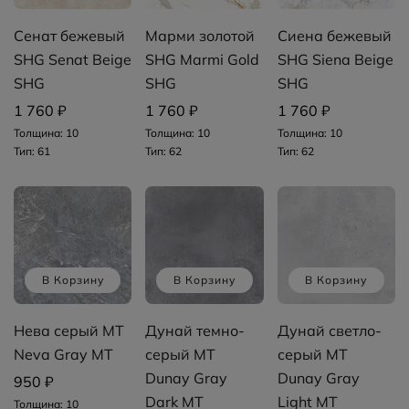
Сенат бежевый
Марми золотой
Сиена бежевый
SHG Senat Beige
SHG Marmi Gold
SHG Siena Beige
SHG
SHG
SHG
1 760 ₽
1 760 ₽
1 760 ₽
Толщина: 10
Толщина: 10
Толщина: 10
Тип: 61
Тип: 62
Тип: 62
В Корзину
В Корзину
В Корзину
Нева серый MT
Дунай темно-
Дунай светло-
Neva Gray MT
серый MT
серый MT
Dunay Gray
Dunay Gray
950 ₽
Dark MT
Light MT
Толщина: 10