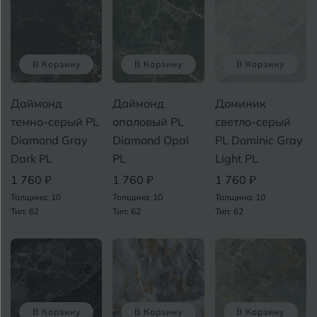
Белореченск
Боровичи
Брянск
В Корзину
В Корзину
В Корзину
С
Бугульма
Даймонд
Даймонд
Доминик
темно-серый PL
опаловый PL
светло-серый
Бугуруслан
Diamond Gray
Diamond Opal
PL Dominic Gray
Dark PL
PL
Light PL
В
Великий Новгород
1 760 ₽
1 760 ₽
1 760 ₽
Толщина: 10
Толщина: 10
Толщина: 10
Владимир
Тип: 62
Тип: 62
Тип: 62
Волгоград
Волгодонск
Вологда
В Корзину
В Корзину
В Корзину