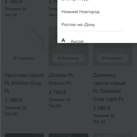
1 760 ₽
1 760 ₽
1 760 ₽
Толщина: 10
Толщина: 10
Толщина: 10
Нижний Новгород
Тип: 62
Тип: 62
Тип: 62
Ростов-на-Дону
А
Аксай
Алушта
П
В Корзину
В Корзину
В Корзину
Альметьевск
Кристиан серый
Делван PL
Даймонд
Анапа
PL Kristian Gray
Delvan PL
светло-серый
PL
PL Diamond
1 760 ₽
Армавир
Gray Light PL
1 760 ₽
Толщина: 10
Тип: 64
1 760 ₽
Толщина: 10
Б
Барнаул
Р
Тип: 62
Толщина: 10
Тип: 62
Белгород