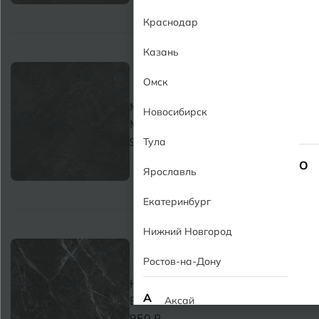
Краснодар
Казань
Омск
Мадейра темно-серый MT
Новосибирск
Madeira Gray Dark MT
950 ₽
Тула
О
Ярославль
Екатеринбург
Нижний Новгород
Ростов-на-Дону
Ниагара черный MT Niagara
А
Black MT
Аксай
950 ₽