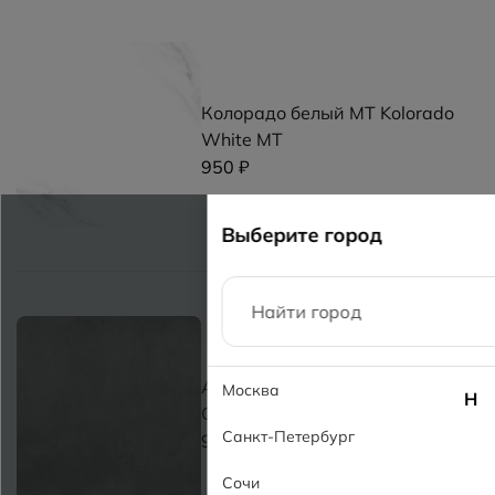
Колорадо белый MT Kolorado
White MT
950 ₽
Выберите город
Араз темно-серый MT Araz
Москва
Н
Gray Dark MT
Санкт-Петербург
950 ₽
Сочи