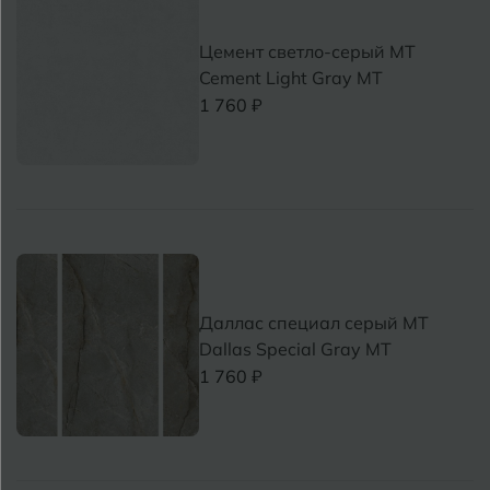
Т
Цемент светло-серый MT
Д
Дмитровград
Cement Light Gray MT
1 760 ₽
Е
Евпатория
Екатеринбург
И
Иваново
Ижевск
Даллас специал серый MT
Dallas Special Gray MT
К
1 760 ₽
Казань
Кемерово
Ковров
У