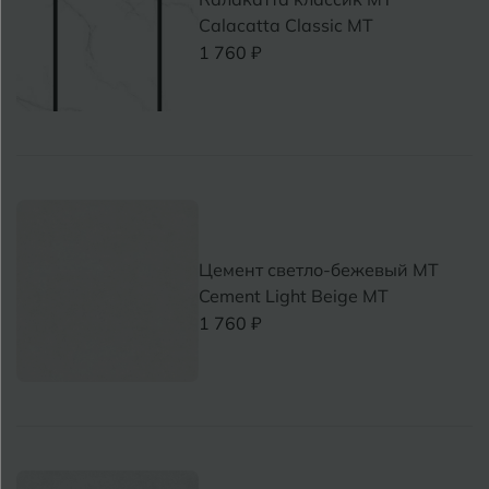
Бугуруслан
Calacatta Classic MT
1 760 ₽
В
Великий Новгород
Владимир
Волгоград
Волгодонск
Цемент светло-бежевый MT
Вологда
Cement Light Beige MT
Воронеж
1 760 ₽
Воткинск
Г
Геленджик
Грозный