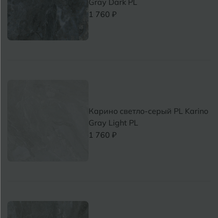
Gray Dark PL
1 760 ₽
Карино светло-серый PL Karino
Gray Light PL
1 760 ₽