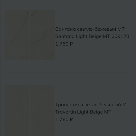
Кострома
Котлас
Сантана светло-бежевый MT
Краснодар
Santana Light Beige MT 60x120
Х
1 760 ₽
Курган
Курганинск
Ч
М
Магнитогорск
Майкоп
Э
Муром
Травертин светло-бежевый MT
Travertin Light Beige MT
Я
1 760 ₽