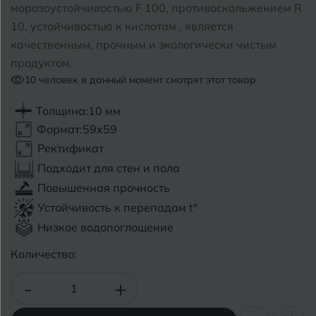
морозоустойчивостью F 100, противоскольжением R
10, устойчивостью к кислотам , является
Б
Барнаул
Р
Раменское
качественным, прочным и экологически чистым
продуктом.
Белгород
Ростов-на-Дону
10
человек в данный момент смотрят этот товар
Белореченск
Рыбинск
Толщина:
10 мм
Боровичи
Рязань
Формат:
59x59
Ректификат
Брянск
Подходит для стен и пола
С
Салехард
Бугульма
Повышенная прочность
Самара
Устойчивость к перепадам t°
Бугуруслан
Низкое водопоглощение
Саранск
Количество:
В
Великий Новгород
Саратов
-
+
Владимир
Севастополь