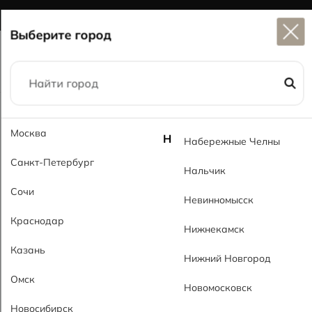
Широкий выбор
керамогранита в наличии
Выберите город
Главная
Каталог
59x59
Петра MT Petra MT
Москва
Н
Набережные Челны
Санкт-Петербург
Нальчик
Сочи
Невинномысск
Краснодар
Нижнекамск
Казань
Нижний Новгород
Омск
Новомосковск
Новосибирск