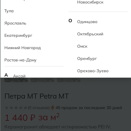
Новосибирск
Тула
О
Одинцово
Ярославль
Октябрьский
Екатеринбург
Омск
Нижний Новгород
Оренбург
Ростов-на-Дону
Орехово-Зуево
А
Аксай
Алушта
П
Пермь
Петра MT Petra MT
Альметьевск
Подольск
(0 отзывов)
45 продаж за последние 30 дней
Анапа
за м
2
1 440 ₽
Псков
Армавир
Керамогранит обладает истираемостью PEI IV,
Пятигорск