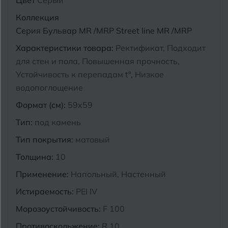
Цвет
Серый
Курганинск
Коллекция
Ч
Чебоксары
Серия Бульвар MR /MRP Street line MR /MRP
М
Характеристики товара:
Ректификат, Подходит
Челябинск
Магнитогорск
для стен и пола, Повышенная прочность,
Майкоп
Устойчивость к перепадам t°, Низкое
Э
Энгельс
водопоглощение
Муром
Формат (см):
59x59
Я
Ярославль
Тип:
под камень
Тип покрытия:
матовый
Толщина:
10
Применение:
Напольный, Настенный
Истираемость:
PEI IV
Морозоустойчивость:
F 100
Противоскольжение:
R 10