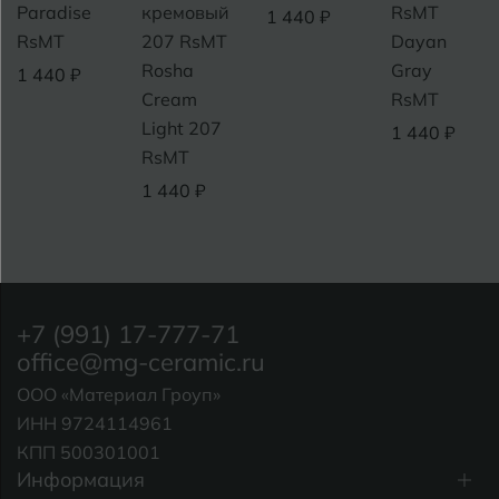
Paradise
кремовый
RsMT
1 440 ₽
RsMT
207 RsMT
Dayan
Rosha
Gray
1 440 ₽
Cream
RsMT
Light 207
1 440 ₽
RsMT
1 440 ₽
+7 (991) 17-777-71
office@mg-ceramic.ru
ООО «Материал Гроуп»
ИНН 9724114961
КПП 500301001
Информация