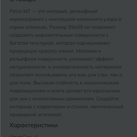
Тимашевск
Екатеринбург
Petra MT — это матовый, рельефный
Тобольск
керамогранит с имитацией каменного узора в
И
Иваново
серых оттенках. Размер 59x59 см позволяет
Тольятти
создавать выразительные поверхности с
Ижевск
Томск
богатой текстурой, которая подчеркивает
природную красоту камня. Матовая и
Тула
К
Казань
рельефная поверхность усиливает эффект
Тюмень
натуральности, а универсальность материала
Кемерово
позволяет использовать его как для стен, так и
Ковров
для пола. Высокая стойкость к механическим
У
Улан-Удэ
повреждениям и влаге делает его идеальным
Кострома
для зон с интенсивным движением. Создайте
Ульяновск
интерьер с характером и стилем, наполненный
Котлас
Уфа
природной эстетикой.
Краснодар
Характеристики
Х
Химки
Курган