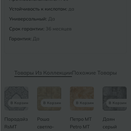
Устойчивость к кислотам:
да
Универсальный:
Да
Срок гарантии:
36 месяцев
Гарантия:
Да
Товары Из Коллекции
Похожие Товары
В Корзину
В Корзину
В Корзину
В Корзину
Парадайз
Роша
Петро MT
Даян
RsMT
светло-
Petro MT
серый