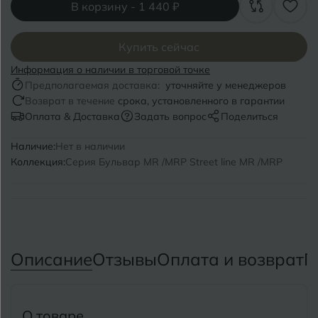
Волгоград
В корзину -
1 440 ₽
Симферополь
Волгодонск
Славянск-на-Кубани
Купить сейчас
Вологда
Смоленск
Информация о наличии в торговой точке
Предполагаемая доставка:
уточняйте у менеджеров
Воронеж
Сосновый Бор
Возврат в течение
срока, установленного в гарантии
Оплата & Доставка
Задать вопрос
Поделиться
Воткинск
Сочи
Наличие:
Нет в наличии
Ставрополь
Коллекция:
Серия Бульвар MR /MRP Street line MR /MRP
Г
Геленджик
Сыктывкар
Грозный
Т
Таганрог
Д
Дмитровград
Описание
Отзывы
Оплата и возврат
П
Тверь
Е
Темрюк
Евпатория
О товаре